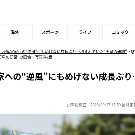
海外
スポーツ
ライフ
コミック
 秋篠宮家への“逆風”にもめげない成長ぶり…積まれていた“天皇の研鑽”
>
悠
天皇の研鑽”の画像・写真6枚目
家への“逆風”にもめげない成長ぶり
記事投稿日：2023/09/27 15:50 最終更新日