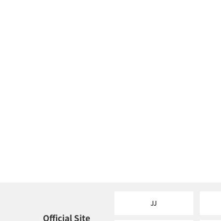
JJ
Official Site