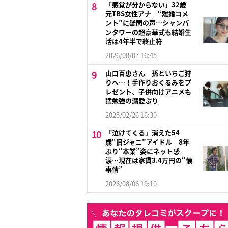
「感覚が分からない」32歳
元TBS女性アナ “離婚コメ
ント”に疑問の声…シャンパ
ンタワーの超豪華式も結婚生
活は4年半で終止符
2026/08/07 16:45
山口百恵さん 孫といちご狩
りへ…！手作りおくるみをプ
レゼント、子供向けアニメも
猛勉強の溺愛ぶり
2025/02/26 16:30
「泣けてくる」消えた54
歳“旧ジャニ”アイドル 8年
ぶり“本業”姿にネット感
涙…現在は家賃3.4万円の“懐
事情”
2026/08/06 19:10