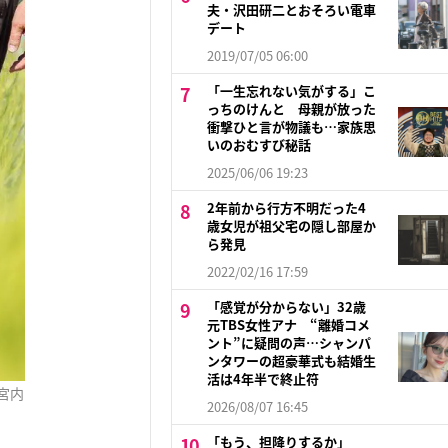
夫・沢田研二とおそろい電車
デート
2019/07/05 06:00
「一生忘れない気がする」こ
っちのけんと 母親が放った
衝撃ひと言が物議も…家族思
いのおむすび秘話
2025/06/06 19:23
2年前から行方不明だった4
歳女児が祖父宅の隠し部屋か
ら発見
2022/02/16 17:59
「感覚が分からない」32歳
元TBS女性アナ “離婚コメ
ント”に疑問の声…シャンパ
ンタワーの超豪華式も結婚生
活は4年半で終止符
宮内
2026/08/07 16:45
「もう、担降りするか」