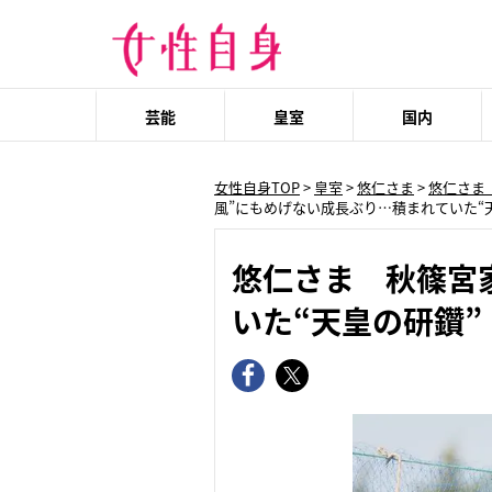
芸能
皇室
国内
女性自身TOP
>
皇室
>
悠仁さま
>
悠仁さま
風”にもめげない成長ぶり…積まれていた“
悠仁さま 秋篠宮
いた“天皇の研鑽”