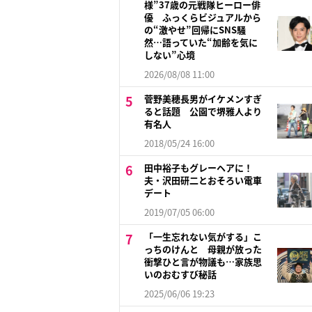
様”37歳の元戦隊ヒーロー俳
優 ふっくらビジュアルから
の“激やせ”回帰にSNS騒
然…語っていた“加齢を気に
しない”心境
2026/08/08 11:00
菅野美穂長男がイケメンすぎ
ると話題 公園で堺雅人より
有名人
2018/05/24 16:00
田中裕子もグレーヘアに！
夫・沢田研二とおそろい電車
デート
2019/07/05 06:00
「一生忘れない気がする」こ
っちのけんと 母親が放った
衝撃ひと言が物議も…家族思
いのおむすび秘話
2025/06/06 19:23