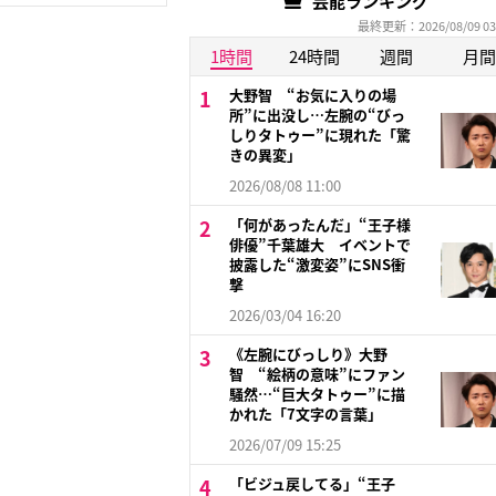
芸能ランキング
最終更新：2026/08/09 03
1時間
24時間
週間
月間
大野智 “お気に入りの場
所”に出没し…左腕の“びっ
しりタトゥー”に現れた「驚
きの異変」
2026/08/08 11:00
「何があったんだ」“王子様
俳優”千葉雄大 イベントで
披露した“激変姿”にSNS衝
撃
2026/03/04 16:20
《左腕にびっしり》大野
智 “絵柄の意味”にファン
騒然…“巨大タトゥー”に描
かれた「7文字の言葉」
2026/07/09 15:25
「ビジュ戻してる」“王子