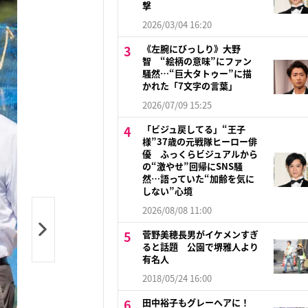
撃
2026/03/04 16:20
《左腕にびっしり》大野
智 “絵柄の意味”にファン
騒然…“巨大タトゥー”に描
かれた「7文字の言葉」
2026/07/09 15:25
「ビジュ戻してる」“王子
様”37歳の元戦隊ヒーロー俳
優 ふっくらビジュアルから
の“激やせ”回帰にSNS騒
然…語っていた“加齢を気に
しない”心境
2026/08/08 11:00
菅野美穂長男がイケメンすぎ
ると話題 公園で堺雅人より
有名人
2018/05/24 16:00
田中裕子もグレーヘアに！