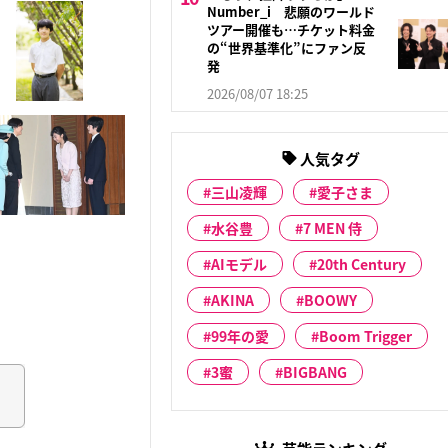
Number_i 悲願のワールド
ツアー開催も…チケット料金
の“世界基準化”にファン反
発
2026/08/07 18:25
人気タグ
三山凌輝
愛子さま
水谷豊
7 MEN 侍
AIモデル
20th Century
AKINA
BOOWY
99年の愛
Boom Trigger
3蜜
BIGBANG