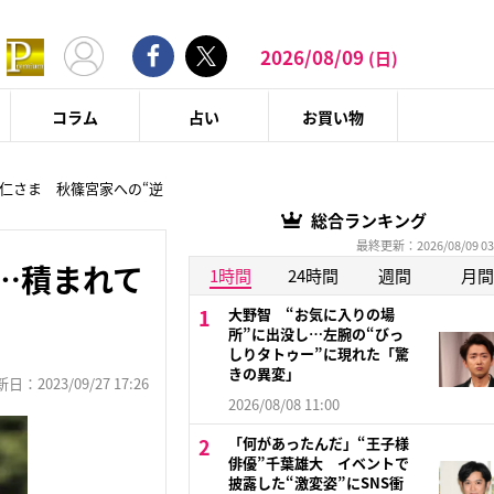
2026/08/09
(日)
コラム
占い
お買い物
仁さま 秋篠宮家への“逆
総合ランキング
最終更新：2026/08/09 03
…積まれて
1時間
24時間
週間
月間
大野智 “お気に入りの場
所”に出没し…左腕の“びっ
しりタトゥー”に現れた「驚
きの異変」
：2023/09/27 17:26
2026/08/08 11:00
「何があったんだ」“王子様
俳優”千葉雄大 イベントで
披露した“激変姿”にSNS衝