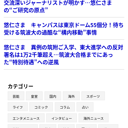
交流深いジャーナリストが明かす…悠仁さま
の“ご研究の原点”
悠仁さま キャンパスは東京ドーム55個分！待ち
受ける筑波大の過酷な“構内移動”事情
悠仁さま 異例の筑附ご入学、東大進学への反対
署名は1万2千筆超え…筑波大合格までにあっ
た“特別待遇”への逆風
カテゴリー
芸能
皇室
国内
海外
スポーツ
ライフ
コミック
コラム
占い
エンタメニュース
インタビュー
海外ニュース