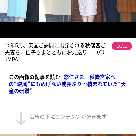
今年5月、英国ご訪問に出発される秋篠宮ご
10/11
夫妻を、佳子さまとともにお見送り ／（C）
JMPA
この画像の記事を読む
悠仁さま 秋篠宮家へ
の“逆風”にもめげない成長ぶり…積まれていた“天
皇の研鑽”
広告の下にコンテンツが続きます