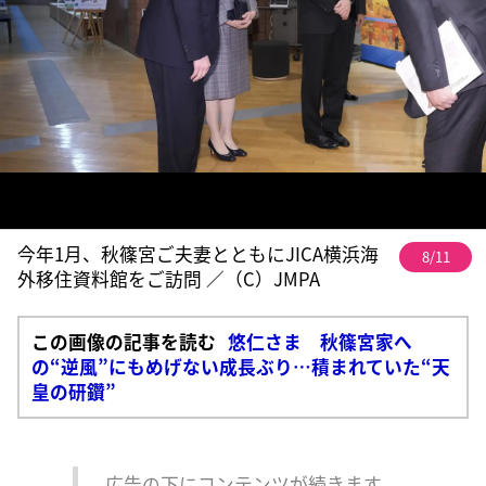
今年1月、秋篠宮ご夫妻とともにJICA横浜海
8/11
外移住資料館をご訪問 ／（C）JMPA
この画像の記事を読む
悠仁さま 秋篠宮家へ
の“逆風”にもめげない成長ぶり…積まれていた“天
皇の研鑽”
広告の下にコンテンツが続きます