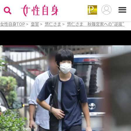
女性自身TOP
>
皇室
>
悠仁さま
>
悠仁さま 秋篠宮家への“逆風”に