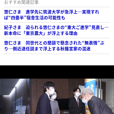
おすすめ関連記事
悠仁さま 進学先に筑波大学が急浮上…実現すれ
ば“四畳半”宿舎生活の可能性も
紀子さま 迫られる悠仁さまの“東大ご進学”見直し…
新本命に「東京農大」が浮上する理由
悠仁さま 同世代との懇談で懸念された“無表情”ぶ
り…側近退任説まで浮上する秋篠宮家の混迷