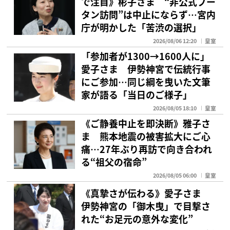
で注目》彬子さま “非公式ブー
タン訪問”は中止にならず…宮内
庁が明かした「苦渋の選択」
2026/08/06 12:20
皇室
「参加者が1300→1600人に」
愛子さま 伊勢神宮で伝統行事
にご参加…同じ綱を曳いた文筆
家が語る「当日のご様子」
2026/08/05 18:10
皇室
《ご静養中止を即決断》雅子さ
ま 熊本地震の被害拡大にご心
痛…27年ぶり再訪で向き合われ
る“祖父の宿命”
2026/08/05 06:00
皇室
《真摯さが伝わる》愛子さま
伊勢神宮の「御木曳」で目撃さ
れた“お足元の意外な変化”