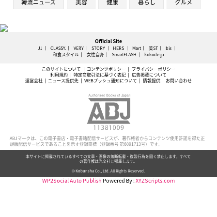
韓流ニュース
美容
健康
暮らし
グルメ
Official Site
JJ
CLASSY.
VERY
STORY
HERS
Mart
美ST
bis
和食スタイル
女性自身
SmartFLASH
kokode.jp
このサイトについて
コンテンツポリシー
プライバシーポリシー
利用規約
特定商取引法に基づく表記
広告掲載について
運営会社
ニュース提供先
WEBプッシュ通知について
情報提供
お問い合わせ
ABJマークは、この電子書店・電子書籍配信サービスが、著作権者からコンテンツ使用許諾を得た正
規版配信サービスであることを示す登録商標（登録番号 第6091713号）です。
本サイトに掲載されているすべての文章・画像の無断転載・複製行為を固く禁止します。すべて
の著作権は光文社に帰属します。
© Kobunsha Co., Ltd. All Rights Reserved.
WP2Social Auto Publish
Powered By :
XYZScripts.com