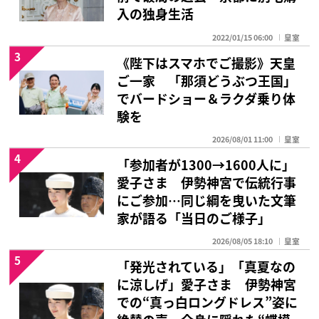
入の独身生活
2022/01/15 06:00
皇室
3
《陛下はスマホでご撮影》天皇
ご一家 「那須どうぶつ王国」
でバードショー＆ラクダ乗り体
験を
2026/08/01 11:00
皇室
4
「参加者が1300→1600人に」
愛子さま 伊勢神宮で伝統行事
にご参加…同じ綱を曳いた文筆
家が語る「当日のご様子」
2026/08/05 18:10
皇室
5
「発光されている」「真夏なの
に涼しげ」愛子さま 伊勢神宮
での“真っ白ロングドレス”姿に