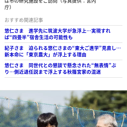
ば市の研究施設をご訪問（写真提供：宮内
庁）
おすすめ関連記事
悠仁さま 進学先に筑波大学が急浮上…実現すれ
ば“四畳半”宿舎生活の可能性も
紀子さま 迫られる悠仁さまの“東大ご進学”見直し…
新本命に「東京農大」が浮上する理由
悠仁さま 同世代との懇談で懸念された“無表情”ぶ
り…側近退任説まで浮上する秋篠宮家の混迷