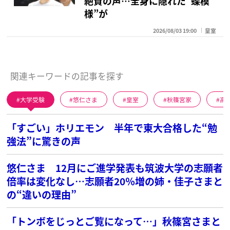
絶賛の声…全身に隠れた“蝶模
様”が
2026/08/03 19:00
皇室
関連キーワードの記事を探す
大学受験
悠仁さま
皇室
秋篠宮家
高
「すごい」ホリエモン 半年で東大合格した“勉
強法”に驚きの声
悠仁さま 12月にご進学発表も筑波大学の志願者
倍率は変化なし…志願者20％増の姉・佳子さまと
の“違いの理由”
「トンボをじっとご覧になって…」秋篠宮さまと