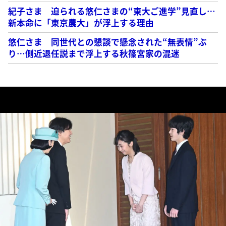
紀子さま 迫られる悠仁さまの“東大ご進学”見直し…
新本命に「東京農大」が浮上する理由
悠仁さま 同世代との懇談で懸念された“無表情”ぶ
り…側近退任説まで浮上する秋篠宮家の混迷