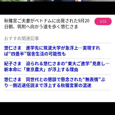
秋篠宮ご夫妻がベトナムに出発された9月20
1/11
日朝、筑附へ向かう道を歩く悠仁さま
おすすめ関連記事
悠仁さま 進学先に筑波大学が急浮上…実現すれ
ば“四畳半”宿舎生活の可能性も
紀子さま 迫られる悠仁さまの“東大ご進学”見直し…
新本命に「東京農大」が浮上する理由
悠仁さま 同世代との懇談で懸念された“無表情”ぶ
り…側近退任説まで浮上する秋篠宮家の混迷