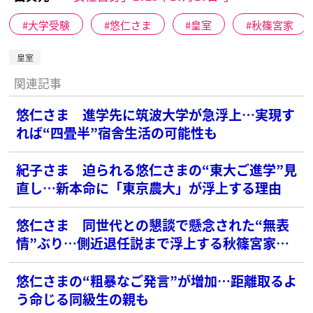
大学受験
悠仁さま
皇室
秋篠宮家
皇室
関連記事
悠仁さま 進学先に筑波大学が急浮上…実現す
れば“四畳半”宿舎生活の可能性も
紀子さま 迫られる悠仁さまの“東大ご進学”見
直し…新本命に「東京農大」が浮上する理由
悠仁さま 同世代との懇談で懸念された“無表
情”ぶり…側近退任説まで浮上する秋篠宮家の
混迷
悠仁さまの“粗暴なご発言”が増加…距離取るよ
う命じる同級生の親も