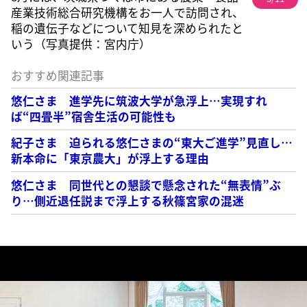
産業技術総合研究機構をお一人で訪問され、
稲の遺伝子などについて知見を深められたと
いう（写真提供：宮内庁）
おすすめ関連記事
悠仁さま 進学先に筑波大学が急浮上…実現すれ
ば“四畳半”宿舎生活の可能性も
紀子さま 迫られる悠仁さまの“東大ご進学”見直し…
新本命に「東京農大」が浮上する理由
悠仁さま 同世代との懇談で懸念された“無表情”ぶ
り…側近退任説まで浮上する秋篠宮家の混迷