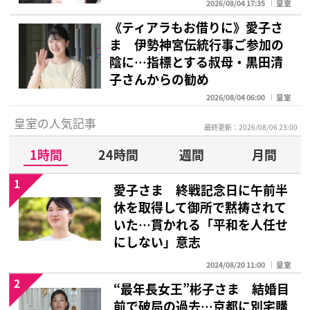
2026/08/04 17:35
皇室
《ティアラもお借りに》愛子さ
ま 伊勢神宮伝統行事ご参加の
陰に…指標とする叔母・黒田清
子さんからの勧め
2026/08/04 06:00
皇室
皇室の人気記事
最終更新：2026/08/06 23:00
1時間
24時間
週間
月間
1
愛子さま 終戦記念日に午前半
休を取得して御所で黙祷されて
いた…貫かれる「平和を人任せ
にしない」意志
2024/08/20 11:00
皇室
2
“最年長女王”彬子さま 結婚目
前で破局の過去…京都に別宅購