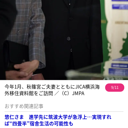
今年1月、秋篠宮ご夫妻とともにJICA横浜海
9/11
外移住資料館をご訪問 ／（C）JMPA
おすすめ関連記事
悠仁さま 進学先に筑波大学が急浮上…実現すれ
ば“四畳半”宿舎生活の可能性も