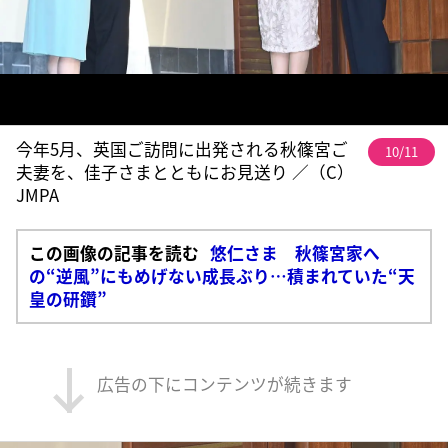
今年5月、英国ご訪問に出発される秋篠宮ご
10/11
夫妻を、佳子さまとともにお見送り ／（C）
JMPA
この画像の記事を読む
悠仁さま 秋篠宮家へ
の“逆風”にもめげない成長ぶり…積まれていた“天
皇の研鑽”
広告の下にコンテンツが続きます