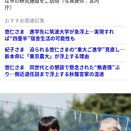
ば市の研究施設をご訪問（写真提供：宮内
庁）
おすすめ関連記事
悠仁さま 進学先に筑波大学が急浮上…実現すれ
ば“四畳半”宿舎生活の可能性も
紀子さま 迫られる悠仁さまの“東大ご進学”見直し…
新本命に「東京農大」が浮上する理由
悠仁さま 同世代との懇談で懸念された“無表情”ぶ
り…側近退任説まで浮上する秋篠宮家の混迷