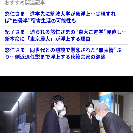
おすすめ関連記事
悠仁さま 進学先に筑波大学が急浮上…実現すれ
ば“四畳半”宿舎生活の可能性も
紀子さま 迫られる悠仁さまの“東大ご進学”見直し…
新本命に「東京農大」が浮上する理由
悠仁さま 同世代との懇談で懸念された“無表情”ぶ
り…側近退任説まで浮上する秋篠宮家の混迷