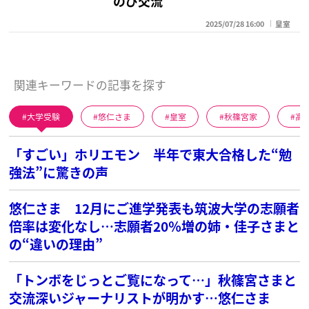
のび交流”
2025/07/28 16:00
皇室
関連キーワードの記事を探す
大学受験
悠仁さま
皇室
秋篠宮家
高
「すごい」ホリエモン 半年で東大合格した“勉
強法”に驚きの声
悠仁さま 12月にご進学発表も筑波大学の志願者
倍率は変化なし…志願者20％増の姉・佳子さまと
の“違いの理由”
「トンボをじっとご覧になって…」秋篠宮さまと
交流深いジャーナリストが明かす…悠仁さま