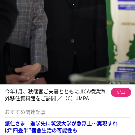
今年1月、秋篠宮ご夫妻とともにJICA横浜海
9/11
外移住資料館をご訪問 ／（C）JMPA
おすすめ関連記事
悠仁さま 進学先に筑波大学が急浮上…実現すれ
ば“四畳半”宿舎生活の可能性も