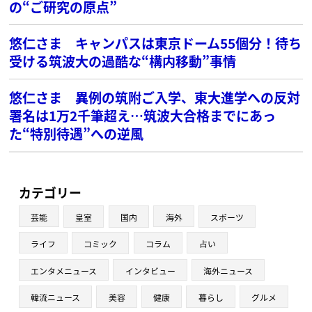
の“ご研究の原点”
悠仁さま キャンパスは東京ドーム55個分！待ち
受ける筑波大の過酷な“構内移動”事情
悠仁さま 異例の筑附ご入学、東大進学への反対
署名は1万2千筆超え…筑波大合格までにあっ
た“特別待遇”への逆風
カテゴリー
芸能
皇室
国内
海外
スポーツ
ライフ
コミック
コラム
占い
エンタメニュース
インタビュー
海外ニュース
韓流ニュース
美容
健康
暮らし
グルメ