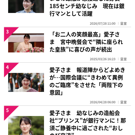
185センチ幼なじみ 現在は銀
行マンとして活躍
2026/07/28 11:00
皇室
3
「お二人の笑顔最高」愛子さ
ま 宮中晩餐会で“隣に座られ
た皇族”に喜びの声が続出
2025/03/26 16:23
皇室
4
愛子さま 報道陣からどよめき
が…国際会議に“きわめて異例
のご臨席”をさせた「両陛下の
意図」
2026/04/28 06:00
皇室
5
愛子さま 幼なじみの造船会
社“プリンス”が銀行マンに！那
須ご静養中に過ごされた“おし