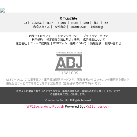
Official Site
JJ
CLASSY.
VERY
STORY
HERS
Mart
美ST
bis
和食スタイル
女性自身
SmartFLASH
kokode.jp
このサイトについて
コンテンツポリシー
プライバシーポリシー
利用規約
特定商取引法に基づく表記
広告掲載について
運営会社
ニュース提供先
WEBプッシュ通知について
情報提供
お問い合わせ
ABJマークは、この電子書店・電子書籍配信サービスが、著作権者からコンテンツ使用許諾を得た正
規版配信サービスであることを示す登録商標（登録番号 第6091713号）です。
本サイトに掲載されているすべての文章・画像の無断転載・複製行為を固く禁止します。すべて
の著作権は光文社に帰属します。
© Kobunsha Co., Ltd. All Rights Reserved.
WP2Social Auto Publish
Powered By :
XYZScripts.com