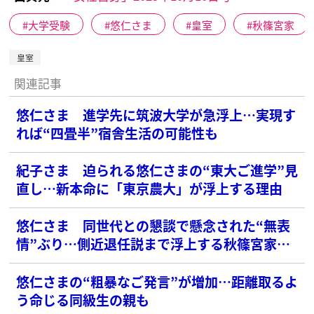
大学受験
悠仁さま
皇室
秋篠宮家
皇室
関連記事
悠仁さま 進学先に筑波大学が急浮上…実現す
れば“四畳半”宿舎生活の可能性も
紀子さま 迫られる悠仁さまの“東大ご進学”見
直し…新本命に「東京農大」が浮上する理由
悠仁さま 同世代との懇談で懸念された“無表
情”ぶり…側近退任説まで浮上する秋篠宮家の
混迷
悠仁さまの“粗暴なご発言”が増加…距離取るよ
う命じる同級生の親も