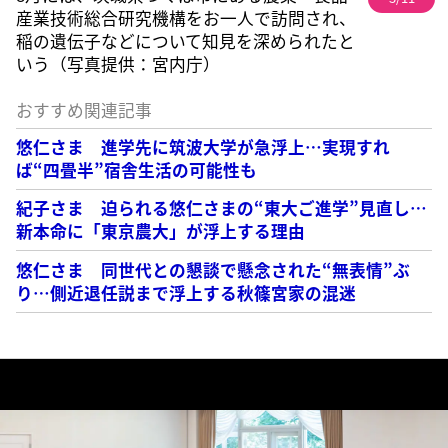
産業技術総合研究機構をお一人で訪問され、
稲の遺伝子などについて知見を深められたと
いう（写真提供：宮内庁）
おすすめ関連記事
悠仁さま 進学先に筑波大学が急浮上…実現すれ
ば“四畳半”宿舎生活の可能性も
紀子さま 迫られる悠仁さまの“東大ご進学”見直し…
新本命に「東京農大」が浮上する理由
悠仁さま 同世代との懇談で懸念された“無表情”ぶ
り…側近退任説まで浮上する秋篠宮家の混迷