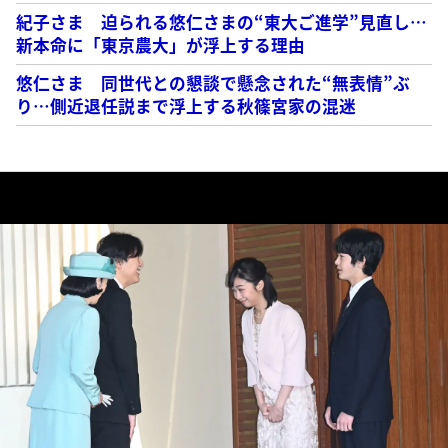
紀子さま 迫られる悠仁さまの“東大ご進学”見直し…
新本命に「東京農大」が浮上する理由
悠仁さま 同世代との懇談で懸念された“無表情”ぶ
り…側近退任説まで浮上する秋篠宮家の混迷