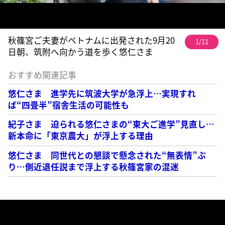
秋篠宮ご夫妻がベトナムに出発された9月20
1/11
日朝、筑附へ向かう道を歩く悠仁さま
おすすめ関連記事
悠仁さま 進学先に筑波大学が急浮上…実現すれ
ば“四畳半”宿舎生活の可能性も
紀子さま 迫られる悠仁さまの“東大ご進学”見直し…
新本命に「東京農大」が浮上する理由
悠仁さま 同世代との懇談で懸念された“無表情”ぶ
り…側近退任説まで浮上する秋篠宮家の混迷