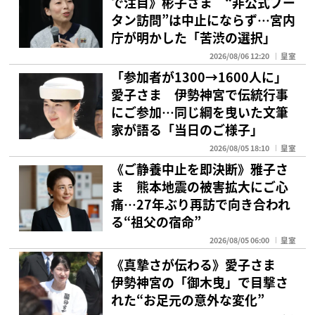
で注目》彬子さま “非公式ブー
タン訪問”は中止にならず…宮内
庁が明かした「苦渋の選択」
2026/08/06 12:20
皇室
「参加者が1300→1600人に」
愛子さま 伊勢神宮で伝統行事
にご参加…同じ綱を曳いた文筆
家が語る「当日のご様子」
2026/08/05 18:10
皇室
《ご静養中止を即決断》雅子さ
ま 熊本地震の被害拡大にご心
痛…27年ぶり再訪で向き合われ
る“祖父の宿命”
2026/08/05 06:00
皇室
《真摯さが伝わる》愛子さま
伊勢神宮の「御木曳」で目撃さ
れた“お足元の意外な変化”