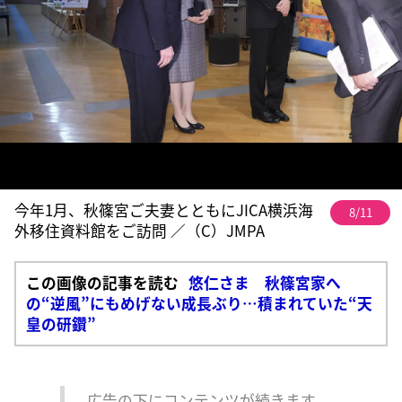
今年1月、秋篠宮ご夫妻とともにJICA横浜海
8/11
外移住資料館をご訪問 ／（C）JMPA
この画像の記事を読む
悠仁さま 秋篠宮家へ
の“逆風”にもめげない成長ぶり…積まれていた“天
皇の研鑽”
広告の下にコンテンツが続きます