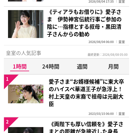
2026/08/04 17:35
皇室
《ティアラもお借りに》愛子さ
ま 伊勢神宮伝統行事ご参加の
陰に…指標とする叔母・黒田清
子さんからの勧め
2026/08/04 06:00
皇室
皇室の人気記事
最終更新：2026/08/08 05:00
1時間
24時間
週間
月間
1
愛子さま“お婿様候補”に東大卒
のハイスペ華道王子が急浮上！
村上天皇の末裔で祖母は元副大
臣
2023/03/15 06:00
皇室
2
《両陛下も厚い信頼を》愛子さ
まとの距離が急接近した身長