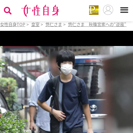
女性自身TOP
>
皇室
>
悠仁さま
>
悠仁さま 秋篠宮家への“逆風”に