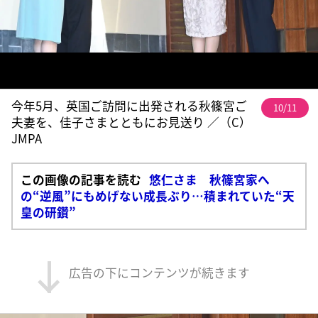
今年5月、英国ご訪問に出発される秋篠宮ご
10/11
夫妻を、佳子さまとともにお見送り ／（C）
JMPA
この画像の記事を読む
悠仁さま 秋篠宮家へ
の“逆風”にもめげない成長ぶり…積まれていた“天
皇の研鑽”
広告の下にコンテンツが続きます