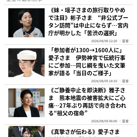
《妹・瑶子さまの旅行取りやめ
で注目》彬子さま “非公式ブー
タン訪問”は中止にならず…宮内
庁が明かした「苦渋の選択」
2026/08/06 12:20
皇室
「参加者が1300→1600人に」
愛子さま 伊勢神宮で伝統行事
にご参加…同じ綱を曳いた文筆
家が語る「当日のご様子」
2026/08/05 18:10
皇室
《ご静養中止を即決断》雅子さ
ま 熊本地震の被害拡大にご心
痛…27年ぶり再訪で向き合われ
る“祖父の宿命”
2026/08/05 06:00
皇室
《真摯さが伝わる》愛子さま