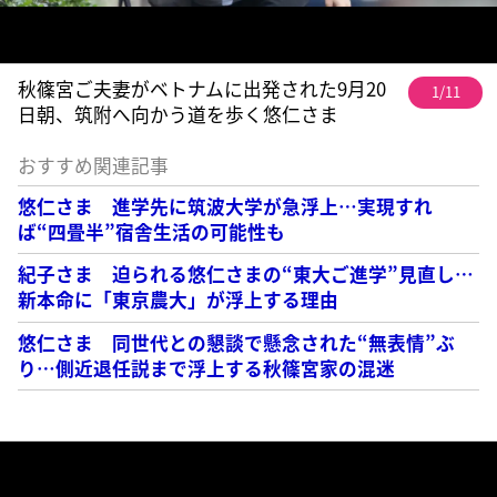
秋篠宮ご夫妻がベトナムに出発された9月20
1/11
日朝、筑附へ向かう道を歩く悠仁さま
おすすめ関連記事
悠仁さま 進学先に筑波大学が急浮上…実現すれ
ば“四畳半”宿舎生活の可能性も
紀子さま 迫られる悠仁さまの“東大ご進学”見直し…
新本命に「東京農大」が浮上する理由
悠仁さま 同世代との懇談で懸念された“無表情”ぶ
り…側近退任説まで浮上する秋篠宮家の混迷