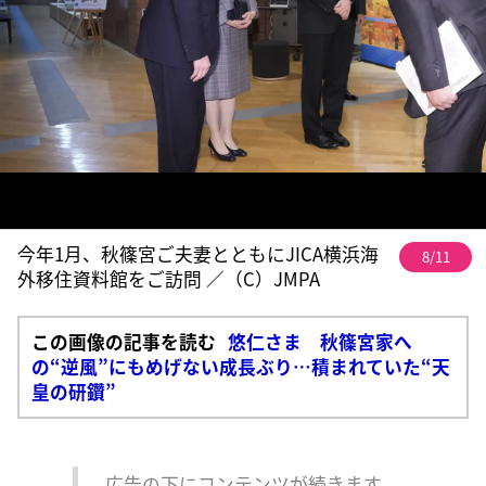
今年1月、秋篠宮ご夫妻とともにJICA横浜海
8/11
外移住資料館をご訪問 ／（C）JMPA
この画像の記事を読む
悠仁さま 秋篠宮家へ
の“逆風”にもめげない成長ぶり…積まれていた“天
皇の研鑽”
広告の下にコンテンツが続きます