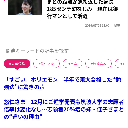
まとの距離が急接近した身長
185センチ幼なじみ 現在は銀
行マンとして活躍
2026/07/28 11:00
皇室
関連キーワードの記事を探す
大学受験
悠仁さま
皇室
秋篠宮家
高
「すごい」ホリエモン 半年で東大合格した“勉
強法”に驚きの声
悠仁さま 12月にご進学発表も筑波大学の志願者
倍率は変化なし…志願者20％増の姉・佳子さまと
の“違いの理由”