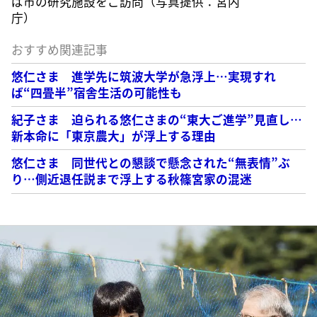
ば市の研究施設をご訪問（写真提供：宮内
庁）
おすすめ関連記事
悠仁さま 進学先に筑波大学が急浮上…実現すれ
ば“四畳半”宿舎生活の可能性も
紀子さま 迫られる悠仁さまの“東大ご進学”見直し…
新本命に「東京農大」が浮上する理由
悠仁さま 同世代との懇談で懸念された“無表情”ぶ
り…側近退任説まで浮上する秋篠宮家の混迷