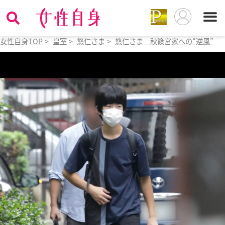
女性自身TOP
>
皇室
>
悠仁さま
>
悠仁さま 秋篠宮家への“逆風”に