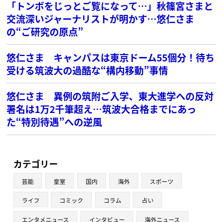
「トンボをじっとご覧になって…」秋篠宮さまと
交流深いジャーナリストが明かす…悠仁さま
の“ご研究の原点”
悠仁さま キャンパスは東京ドーム55個分！待ち
受ける筑波大の過酷な“構内移動”事情
悠仁さま 異例の筑附ご入学、東大進学への反対
署名は1万2千筆超え…筑波大合格までにあっ
た“特別待遇”への逆風
カテゴリー
芸能
皇室
国内
海外
スポーツ
ライフ
コミック
コラム
占い
エンタメニュース
インタビュー
海外ニュース