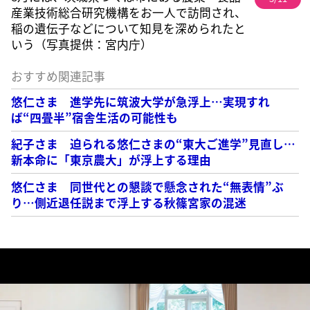
産業技術総合研究機構をお一人で訪問され、
稲の遺伝子などについて知見を深められたと
いう（写真提供：宮内庁）
おすすめ関連記事
悠仁さま 進学先に筑波大学が急浮上…実現すれ
ば“四畳半”宿舎生活の可能性も
紀子さま 迫られる悠仁さまの“東大ご進学”見直し…
新本命に「東京農大」が浮上する理由
悠仁さま 同世代との懇談で懸念された“無表情”ぶ
り…側近退任説まで浮上する秋篠宮家の混迷