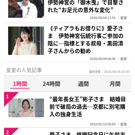
伊勢神宮の「御木曳」で目撃さ
れた“お足元の意外な変化”
2026/08/04 17:35
皇室
《ティアラもお借りに》愛子さ
ま 伊勢神宮伝統行事ご参加の
陰に…指標とする叔母・黒田清
子さんからの勧め
2026/08/04 06:00
皇室
皇室の人気記事
最終更新：2026/08/06 20:00
1時間
24時間
週間
月間
1
“最年長女王”彬子さま 結婚目
前で破局の過去…京都に別宅購
入の独身生活
2022/01/15 06:00
皇室
2
愛子さま 終戦記念日に午前半