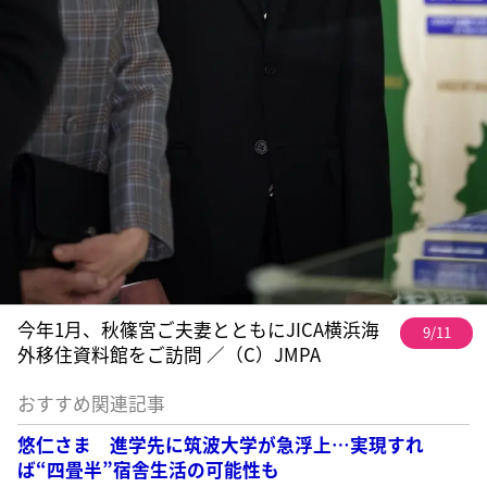
今年1月、秋篠宮ご夫妻とともにJICA横浜海
9/11
外移住資料館をご訪問 ／（C）JMPA
おすすめ関連記事
悠仁さま 進学先に筑波大学が急浮上…実現すれ
ば“四畳半”宿舎生活の可能性も