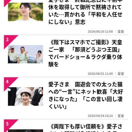
休を取得して御所で黙祷されて
いた…貫かれる「平和を人任せ
にしない」意志
2024/08/20 11:00
皇室
3
《陛下はスマホでご撮影》天皇
ご一家 「那須どうぶつ王国」
でバードショー＆ラクダ乗り体
験を
2026/08/01 11:00
皇室
4
愛子さま 園遊会での太った猫
への“一言”にネット歓喜「大好
きになった」「この言い回し凄
くいい」
2024/04/24 18:10
皇室
5
《両陛下も厚い信頼を》愛子さ