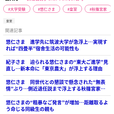
大学受験
悠仁さま
皇室
秋篠宮家
皇室
関連記事
悠仁さま 進学先に筑波大学が急浮上…実現す
れば“四畳半”宿舎生活の可能性も
紀子さま 迫られる悠仁さまの“東大ご進学”見
直し…新本命に「東京農大」が浮上する理由
悠仁さま 同世代との懇談で懸念された“無表
情”ぶり…側近退任説まで浮上する秋篠宮家の
混迷
悠仁さまの“粗暴なご発言”が増加…距離取るよ
う命じる同級生の親も