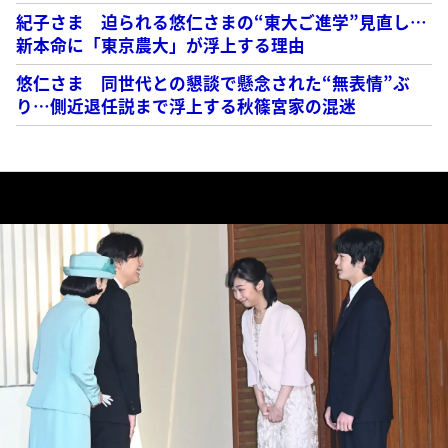
紀子さま 迫られる悠仁さまの“東大ご進学”見直し…
新本命に「東京農大」が浮上する理由
悠仁さま 同世代との懇談で懸念された“無表情”ぶ
り…側近退任説まで浮上する秋篠宮家の混迷