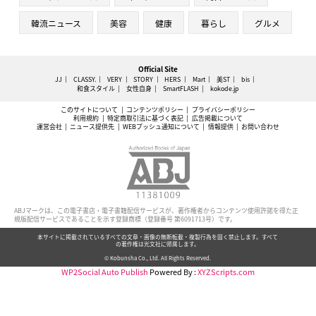
韓流ニュース
美容
健康
暮らし
グルメ
Official Site
JJ
CLASSY.
VERY
STORY
HERS
Mart
美ST
bis
和食スタイル
女性自身
SmartFLASH
kokode.jp
このサイトについて
コンテンツポリシー
プライバシーポリシー
利用規約
特定商取引法に基づく表記
広告掲載について
運営会社
ニュース提供先
WEBプッシュ通知について
情報提供
お問い合わせ
ABJマークは、この電子書店・電子書籍配信サービスが、著作権者からコンテンツ使用許諾を得た正
規版配信サービスであることを示す登録商標（登録番号 第6091713号）です。
本サイトに掲載されているすべての文章・画像の無断転載・複製行為を固く禁止します。すべて
の著作権は光文社に帰属します。
© Kobunsha Co., Ltd. All Rights Reserved.
WP2Social Auto Publish
Powered By :
XYZScripts.com