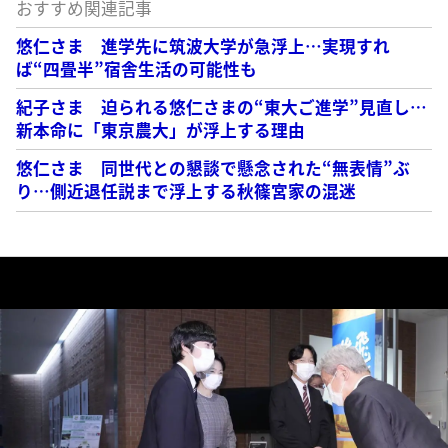
おすすめ関連記事
悠仁さま 進学先に筑波大学が急浮上…実現すれ
ば“四畳半”宿舎生活の可能性も
紀子さま 迫られる悠仁さまの“東大ご進学”見直し…
新本命に「東京農大」が浮上する理由
悠仁さま 同世代との懇談で懸念された“無表情”ぶ
り…側近退任説まで浮上する秋篠宮家の混迷