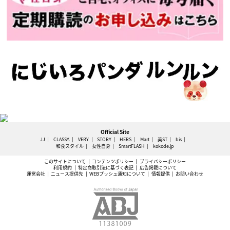
Official Site
JJ
CLASSY.
VERY
STORY
HERS
Mart
美ST
bis
和食スタイル
女性自身
SmartFLASH
kokode.jp
このサイトについて
コンテンツポリシー
プライバシーポリシー
利用規約
特定商取引法に基づく表記
広告掲載について
運営会社
ニュース提供先
WEBプッシュ通知について
情報提供
お問い合わせ