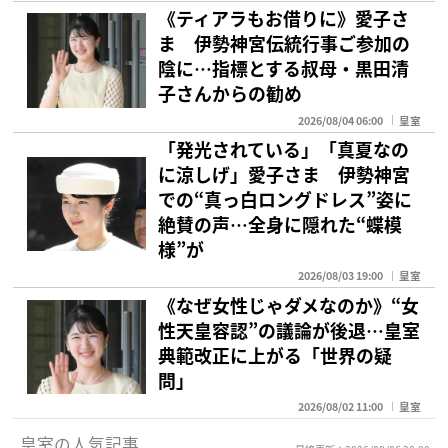
《ティアラもお借りに》愛子さ
ま 伊勢神宮伝統行事ご参加の
陰に…指標とする叔母・黒田清
子さんからの勧め
2026/08/04 06:00
皇室
「発光されている」「真夏なの
に涼しげ」愛子さま 伊勢神宮
での“真っ白ロングドレス”姿に
絶賛の声…全身に隠れた“蝶模
様”が
2026/08/03 19:00
皇室
《なぜ女性じゃダメなのか》“女
性天皇容認”の議論が後退…皇室
典範改正に上がる「世界の疑
問」
2026/08/02 11:00
皇室
皇室の人気記事