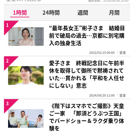
最終更新：2026/08/06 20:00
1時間
24時間
週間
月間
1
“最年長女王”彬子さま 結婚目
前で破局の過去…京都に別宅購
入の独身生活
2022/01/15 06:00
皇室
2
愛子さま 終戦記念日に午前半
休を取得して御所で黙祷されて
いた…貫かれる「平和を人任せ
にしない」意志
2024/08/20 11:00
皇室
3
《陛下はスマホでご撮影》天皇
ご一家 「那須どうぶつ王国」
でバードショー＆ラクダ乗り体
験を