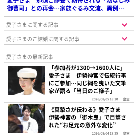
御曹司」との再会…家族ぐるみ交流、異例
の“特別扱い”も
愛子さまに関する記事
愛子さまのご結婚に関する記事
愛子さまの最新記事
「参加者が1300→1600人に」
愛子さま 伊勢神宮で伝統行事
にご参加…同じ綱を曳いた文筆
家が語る「当日のご様子」
2026/08/05 18:10
皇室
《真摯さが伝わる》愛子さま
伊勢神宮の「御木曳」で目撃さ
れた“お足元の意外な変化”
2026/08/04 17:35
皇室