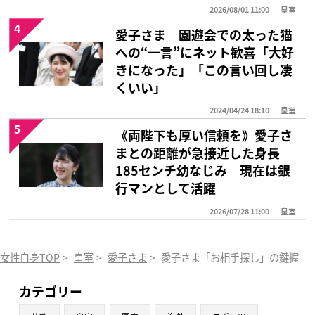
2026/08/01 11:00
皇室
4
愛子さま 園遊会での太った猫
への“一言”にネット歓喜「大好
きになった」「この言い回し凄
くいい」
2024/04/24 18:10
皇室
5
《両陛下も厚い信頼を》愛子さ
まとの距離が急接近した身長
185センチ幼なじみ 現在は銀
行マンとして活躍
2026/07/28 11:00
皇室
女性自身TOP
>
皇室
>
愛子さま
>
愛子さま「お相手探し」の鍵握る親
カテゴリー