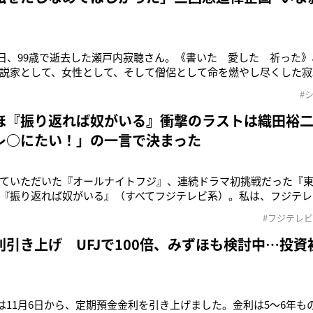
1月9日、99歳で逝去した瀬戸内寂聴さん。《書いた 愛した 祈った
説家として、女性として、そして僧侶として命を燃やし尽くした寂
えている人も多い。 今回は三回忌を機に、交流のあった6人が、
#
聴さんといっしょにしたいこと」「いま寂聴さんにお願いしたい
ほ『振り返れば奴がいる』衝撃のラストは織田裕
レ○にたい！」の一言で決まった
ていただいた『オールナイトフジ』、連続ドラマ初挑戦だった『
『振り返れば奴がいる』（すべてフジテレビ系）。私は、フジテレ
」 こう振り返るのは、千堂あきほさん（54）だ。織田裕二（55）
#フジテレビ
ば奴がいる』は、大病院を舞台に、織田演じる孤高の天才医師・司
利引き上げ UFJで100倍、みずほも検討中…投
行は11月6日から、定期預金金利を引き上げました。金利は5～6年ものが