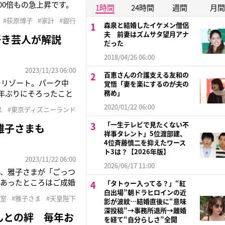
100倍もの急上昇です。
1時間
24時間
週間
月間
中。ですが日本銀行
#荻原博子
#家計
#銀行
森泉と結婚したイケメン僧侶
夫 前妻はズムサタ望月アナ
好き芸人が解説
だった
2018/04/26 06:00
2023/11/23 06:00
百恵さんの介護支える友和の
ーリゾート。パーク中
覚悟「妻を楽にするのが夫の
年ぶりにそろったこと
務め」
じみのディズニー大好き
2020/01/22 06:00
ス
#東京ディズニーランド
「一生テレビで見たくない不
雅子さまも
祥事タレント」5位渡部建、
4位斉藤慎二を抑えたワース
ト3は？【2026年版】
2023/11/22 06:00
2026/06/17 11:00
と、雅子さまが「ごっつ
のあったところはご成婚
「タトゥー入ってる？」“紅
の日をお迎えになった
白出場”朝ドラヒロインの近
皇室
#雅子さま
#天皇陛下
影が波紋…結婚直後に“意味
か。ご成婚からのお心
深投稿”→事務所退所→離婚
んとの絆 毎年お
を経て“自分らしさ”全開