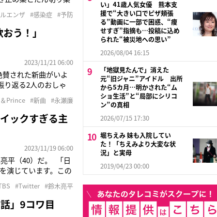
い」41歳人気女優 熊本支
 「今冬を乗り越える
援で“大きい口でピザ頬張
フルエンザ
#感染症
#予防
が、簡単な体操で鼻呼吸
る”動画に一部で困惑、“痩
n歌おう！」
せすぎ”指摘も…投稿に込め
られた“被災地への思い”
2026/08/04 16:15
2023/11/21 06:00
「地獄見たんで」消えた
絶賛された新曲がいよ
元“旧ジャニ”アイドル 出所
振り返る2人のおしゃ
から5カ月…明かされた“ム
でしょ？ 永瀬：うん。
ショ生活”と“局部にシリコ
g＆Prince
#新曲
#永瀬廉
き、ぜんぜん
ン”の真相
トイックすぎる主
2026/07/15 17:30
堀ちえみ 妹も入院してい
た！「ちえみより大変な状
2023/11/19 06:00
況」と実母
亮平（40）だ。 「日
2019/04/23 00:00
督を演じています。この
ちのもとへ挨拶に行
TBS
#Twitter
#鈴木亮平
話」9コワ目