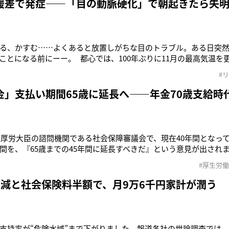
暖差で発症——「目の動脈硬化」で朝起きたら失
る、かすむ……よくあると放置しがちな目のトラブル。ある日突
ことになる前にーー。 都心では、100年ぶりに11月の最高気温を
いたが、師走の足音が近づいたら、急激な冷え込みが訪れた。 「
#
例年以上に注意すべき目の病いがあります。処置が遅れると“失
金」支払い期間65歳に延長へ――年金70歳支給時
日の厚労大臣の諮問機関である社会保障審議会で、現在40年間となっ
間を、『65歳までの45年間に延長すべきだ』という意見が出され
しています。過去、同会での議論はおおむね法制化しているので、
#厚生労
思われます」 こう話すのは年金制度に詳しい社会保険労務士の石
％減と社会保険料半額で、月9万6千円家計が潤う
支持率が“危険水域”まで下がりました。報道各社の世論調査では