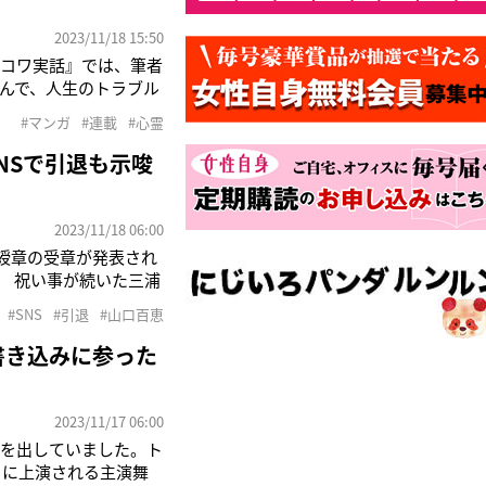
2023/11/18 15:50
トコワ実話』では、筆者
学んで、人生のトラブル
た怖い話。 &nbs
#マンガ
#連載
#心霊
NSで引退も示唆
2023/11/18 06:00
小綬章の受章が発表され
） 祝い事が続いた三浦
貴大に悩みが生まれてい
#SNS
#引退
#山口百恵
書き込みに参った
2023/11/17 06:00
ラを出していました。ト
月に上演される主演舞