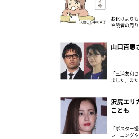
お化けよりも
や読者の周り
を避けよう！
山口百恵
「三浦友和さ
ました。また
家。そんなな
た。 9月18
沢尻エリ
ことも
「ポスター撮
レーニングや