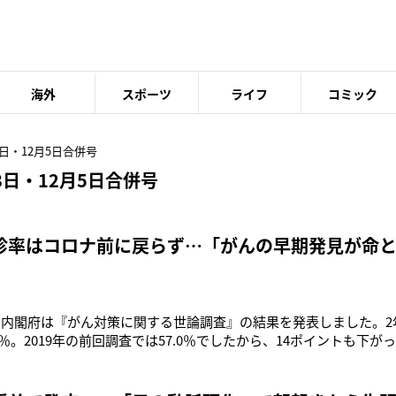
海外
スポーツ
ライフ
コミック
8日・12月5日合併号
8日・12月5日合併号
診率はコロナ前に戻らず…「がんの早期発見が命
日、内閣府は『がん対策に関する世論調査』の結果を発表しました。
7％。2019年の前回調査では57.0％でしたから、14ポイントも下
） 今回の調査では、受診していない理由として、「心配なときは
（23.9％）」「費用がかかり経済的にも負担になるから（23.2％）