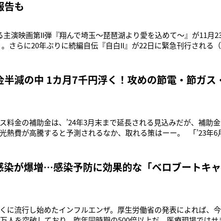
報告も
る主演映画第II弾『翔んで埼玉～琵琶湖より愛を込めて～』が11月2
50）。さらに20年ぶりに続編自伝『自白II』が22日に緊急刊行され
をもとに、衝撃の後半生を本人がすべて書き下ろしている。 役者GA
林火山』（’07年）で共演した緒形拳さんだった。同書から一部を
金半減の中 1カ月7千円浮く！攻めの節電・節ガス
ス料金の補助金は、’24年3月末まで延長される見込みだが、補助
光熱費が高騰すると予測されるなか、取れる策はーー。 「’23年6
39・7％引き上げ、ガスとのセット契約など自由料金も値上げが相
金は9月使用分から半減しています。10月の請求額の高
感染が爆増…感染予防に効果的な「ベロブートキャ
くに流行し始めたインフルエンザ。厚生労働省の発表によれば、今
2万人を突破しており、昨年同時期の500倍以上だ。医療現場では