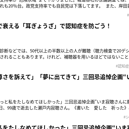
れも20％台。政党支持率でも自民党は下落してます。 また、岸田
盛り込んだ経済対策については、“評価しない”が8割を超えるとこ
挙に向けて危機感を持っている議員が多くいます」（全国紙政治部記
で衰える「耳ぎょうざ」で認知症を防ごう！
診断などでは、50代以上の半数以上の人が難聴（聴力検査で20デ
されることもあります。けれど、補聴器を用いるほどではないこと
す」 『1万人の耳の悩みを解決した医師が教える 耳鳴りと難聴
#認知症
になっている、医学博士で馬車道木村耳鼻咽喉科クリニック院長
尊さを訴えて」「夢に出てきて」三回忌追悼企画“
”
っと私をたしなめてほしかった」三回忌追悼企画“いま寂聴さんに
1月9日、99歳で逝去した瀬戸内寂聴さん。《書いた 愛した 祈った
説家として、女性として、そして僧侶として命を燃やし尽くした寂
#
えている人も多い。今回は三回忌を機に、交流のあった6人が、忘
私をたしなめてほしかった」三回忌追悼企画“いま