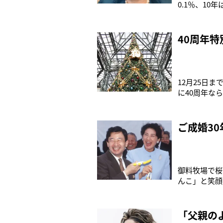
0.1％、10
金利はいま、
は、長期金利
40周年
12月25日
に40周年な
も話題に。い
芸人・おべん
ご成婚3
御料牧場で桜
んこ」と笑顔
以来お変わり
が、お互いに
の通じあった
「父親の