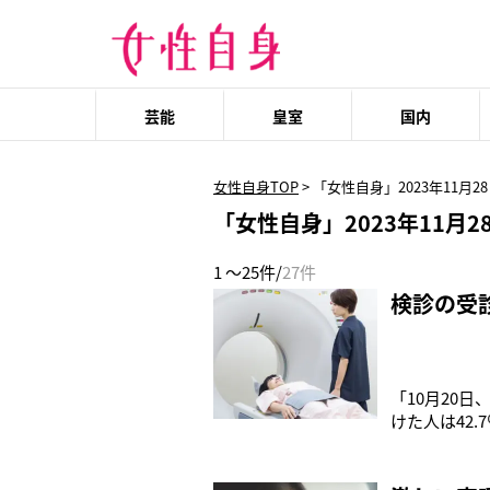
芸能
皇室
国内
女性自身TOP
>
「女性自身」2023年11月2
「女性自身」2023年11月2
1 ～25件/
27件
検診の受
「10月20
けた人は42.
（全国紙記者
診できるから