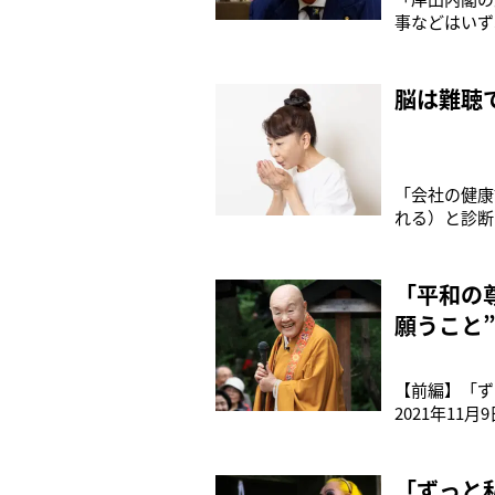
事などはいず
得税減税等を
は、次の総選
脳は難聴
「会社の健康
れる）と診断
方が多いので
コム）が話題
「平和の
願うこと
【前編】「ず
2021年1
のように、小
に喪失感を覚
「ずっと