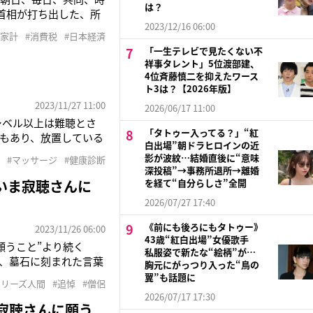
は？
首相が打ち出した、所
2023/12/16 06:00
ろも。すでに与党内で
#家計
#消費税
#日本経済
者） &nb
「一生テレビで見たくない不
祥事タレント」5位渡部建、
4位斉藤慎二を抑えたワース
ト3は？【2026年版】
2023/11/27 11:00
2026/06/17 11:00
シベル以上は難聴とさ
「タトゥー入ってる？」“紅
もあり、放置している
白出場”朝ドラヒロインの近
のリセット法』（アス
影が波紋…結婚直後に“意味
#マッサージ
#健康診断
の木村至信先生は語る。
深投稿”→事務所退所→離婚
いま寂聴さんに
を経て“自分らしさ”全開
2026/07/27 17:40
《前にも後ろにもタトゥー》
2023/11/26 06:00
43歳“紅白出場”女優歌手
願うこと”より続く
私服姿で新たな“絵柄”が…
》、墓石に刻まれた言葉
胸元にがっつり入った“鳥の
聴さんが旅立ったこと
翼”も話題に
シリーズ人間
#追悼
#僧侶
れられない思い出と
2026/07/17 17:30
寂聴さんに願う