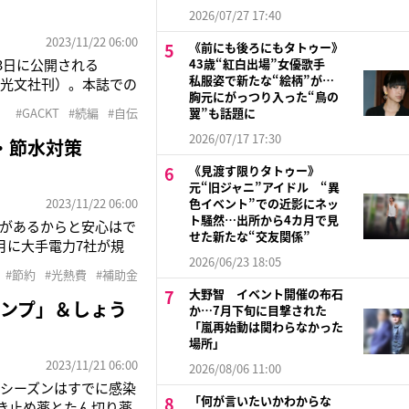
2026/07/27 17:40
2023/11/22 06:00
《前にも後ろにもタトゥー》
3日に公開される
43歳“紅白出場”女優歌手
私服姿で新たな“絵柄”が…
る（光文社刊）。本誌での
胸元にがっつり入った“鳥の
CKTの“心の父”は大
#GACKT
#続編
#自伝
翼”も話題に
抜粋
2026/07/17 17:30
・節水対策
《見渡す限りタトゥー》
元“旧ジャニ”アイドル “異
2023/11/22 06:00
色イベント”での近影にネッ
ト騒然…出所から4カ月で見
金があるからと安心はで
せた新たな“交友関係”
月に大手電力7社が規
2026/06/23 18:05
次ぎました。 それ
#節約
#光熱費
#補助金
大野智 イベント開催の布石
ンプ」＆しょう
か…7月下旬に目撃された
「嵐再始動は関わらなかった
場所」
2023/11/21 06:00
2026/08/06 11:00
シーズンはすでに感染
「何が言いたいかわからな
せき止め薬とたん切り薬