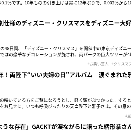
年は0.1％です。10年ものの引き上げは実に12年ぶりで、0.002％から
世界的に上昇傾向です。ただ、日本は依然として金融緩和を継続
の「0％目標」は変えないものの、金利の上昇幅については0
特別仕様のディズニー・クリスマスをディズニー大
までの48日間、「ディズニー・クリスマス」を開催中の東京ディズニ
らではの豪華なデコレーションが施され、両パークの巨大ツリーが4
つも以上に特別感が味わえるクリスマスの楽しみ方を、本誌おな
#お笑い芸人
#クリスマ
とばこさんが徹底解説します♪ ■デコレーション 【東京
0年！両陛下“いい夫婦の日”アルバム 涙ぐまれた
の咲いている方をご覧になろうとし、軽く頭がぶつかった。する
をお見せに。いつも呼吸ぴったりの天皇陛下と雅子さま。その息
ないように感じる。この11月22日、ご成婚から30回目のいい夫婦
#
感謝の気持ちを持って、この日をお過ごしになるのではないだろう
名場面を写真で振
ような存在」GACKTが涙ながらに語った緒形拳さ