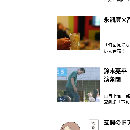
が不足。7日
ため、感染予
永瀬廉×髙
「何回見ても
いよ発売！ 
べりは止まら
かなり重要な
鈴木亮平
演奮闘
11月上旬、
曜劇場『下剋
日は試合のシ
き、深々と頭
玄関のド