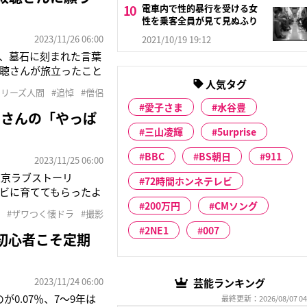
電車内で性的暴行を受ける女
性を乗客全員が見て見ぬふり
2023/11/26 06:00
2021/10/19 19:12
》、墓石に刻まれた言葉
聴さんが旅立ったこと
人気タグ
忘れられない思い出
シリーズ人間
#追悼
#僧侶
こと」を語ったーー。
愛子さま
水谷豊
二さんの「やっぱ
三山凌輝
5urprise
BBC
BS朝日
911
2023/11/25 06:00
東京ラブストーリ
72時間ホンネテレビ
ビに育ててもらったよ
と2度目の共演作とな
200万円
CMソング
#ザワつく懐ドラ
#撮影
馬と、石黒賢（57）
2NE1
007
資初心者こそ定期
2023/11/24 06:00
芸能ランキング
0.07％、7～9年は
最終更新：2026/08/07 04