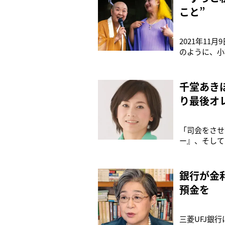
こと”
2021年1
のように、小
に喪失感を覚
と、「いま寂
千堂あき
り最後オ
「司会をさせ
ー』、そして
うなものです
る『振り返れ
演じる人
銀行が金
預金を
三菱UFJ銀