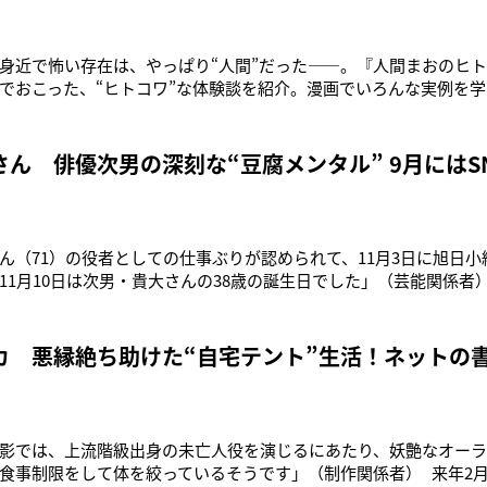
身近で怖い存在は、やっぱり“人間”だった――。『人間まおのヒ
でおこった、“ヒトコワ”な体験談を紹介。漫画でいろんな実例を
 読者からの体験談投稿も絶賛募集中。今回は、深夜の玄関で起こっ
さん 俳優次男の深刻な“豆腐メンタル” 9月にはS
ん（71）の役者としての仕事ぶりが認められて、11月3日に旭日
11月10日は次男・貴大さんの38歳の誕生日でした」（芸能関係者
か、’10年にデビューし俳優一筋13年、愚直に努力し続けてきた
日にSNSのThreadsを更新し、こうつづ
カ 悪縁絶ち助けた“自宅テント”生活！ネットの
影では、上流階級出身の未亡人役を演じるにあたり、妖艶なオー
食事制限をして体を絞っているそうです」（制作関係者） 来年2