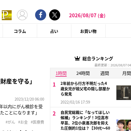
2026/08/07
(金)
コラム
占い
お買い物
総合ランキング
最終更新：2026/08/07 04
1時間
24時間
週間
月間
と財産を守る」
2年前から行方不明だった4
歳女児が祖父宅の隠し部屋か
ら発見
2023/12/20 06:00
2022/02/16 17:59
2年以内にがん検診を受
がったことになります」
自民党総裁に「なってほしい
候補」ランキング！3位高市
いつでも医療機関を受
#がん
#お金
#医療費
早苗、2位小泉進次郎を抑え
」
た圧倒的1位は？【30代〜60