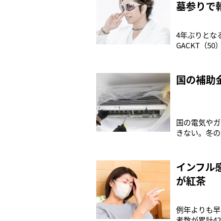
墓参りで
4年ぶりとな
GACKT（
インタビュー
河ドラマ『風
国の補助
国の電気やガ
きない。冬の
制料金を最大
に、国の補助
インフル
が紅茶
例年よりも早
者数が累計4