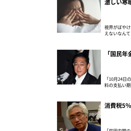
激しい寒
視界がぼやけ
えないなんて
暑さが続いて
激しい冬は、
「国民年
「10月24
料の支払い期
の委員が賛成
なる』流れと
消費税5
「岸田内閣の