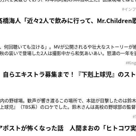
には、武見敬三厚労相が先月に続き、製薬会社に増産を要請した。
#イン
防に力を入れましょう。日本人の80％が口呼吸といわれています
橋海人「近々2人で飲みに行って、Mr.Childre
、何回聴いても泣ける」。MVが公開されるや壮大なストーリーが
秋の装いで登場した2人は撮影中から和気あいあい。怒濤の一年を
ない！ 髙橋：この間、俺のハマっている漫画のネタバレしてきた
#Kin
キャラが死んじゃうっていう話ね。 髙橋：そのシーンを読んだと
 自らエキストラ募集まで！『下剋上球児』のス
都内の野球場。歓声が響き渡るこの場所で、本誌が目撃したのは鈴木
上球児』（TBS系）のロケでした。鈴木さんは高校の野球部の監
ーンの撮影で、鈴木さんは終了後、観客席に集まったエキストラた
#
を下げ、感謝を伝えていました」（制作関係者） 鈴木といえ
アポストが怖くなった話 人間まおの「ヒトコワ実