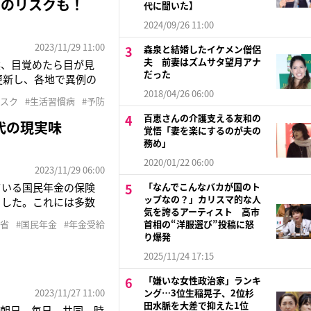
明のリスクも！
代に聞いた】
2024/09/26 11:00
2023/11/29 11:00
森泉と結婚したイケメン僧侶
夫 前妻はズムサタ望月アナ
然、目覚めたら目が見
だった
更新し、各地で異例の
今年のように寒暖差が
2018/04/26 06:00
リスク
#生活習慣病
#予防
百恵さんの介護支える友和の
代の現実味
覚悟「妻を楽にするのが夫の
務め」
2020/01/22 06:00
2023/11/29 06:00
ている国民年金の保険
「なんでこんなバカが国のト
ップなの？」カリスマ的な人
ました。これには多数
気を誇るアーティスト 高市
『納付期間が45年間に
働省
#国民年金
#年金受給
首相の“洋服選び”投稿に怒
田周平さんだ。自営
り爆発
2025/11/24 17:15
「嫌いな女性政治家」ランキ
2023/11/27 11:00
ング…3位生稲晃子、2位杉
田水脈を大差で抑えた1位
、朝日、毎日、共同、時