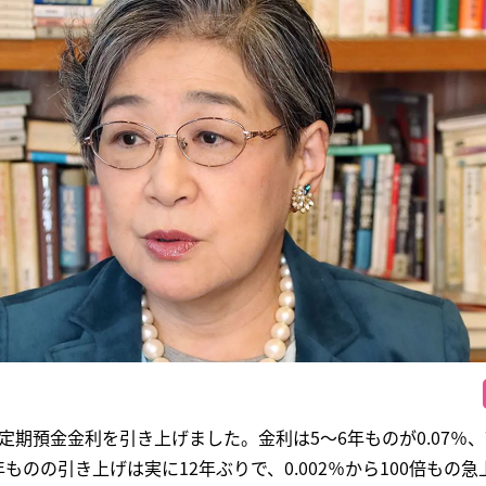
、定期預金金利を引き上げました。金利は5～6年ものが0.07％、
10年ものの引き上げは実に12年ぶりで、0.002％から100倍もの