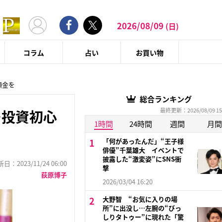
2026/08/09
(日)
コラム
占い
お買い物
預金を
総合ランキング
最終更新：2026/08/09 15
…投資初心
1時間
24時間
週間
月間
「何があったんだ」“王子様
俳優”千葉雄大 イベントで
披露した“激変姿”にSNS衝
：2023/11/24 06:00
撃
荻原博子
2026/03/04 16:20
大野智 “お気に入りの場
所”に出没し…左腕の“びっ
しりタトゥー”に現れた「驚