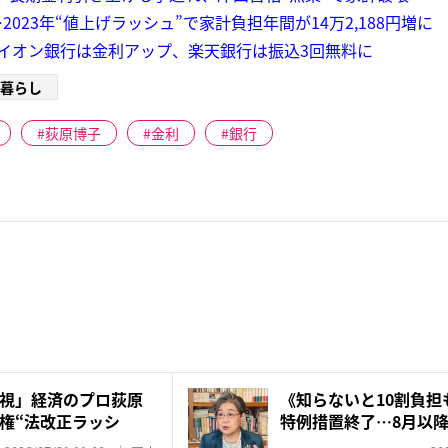
023年“値上げラッシュ”で家計負担年間が14万2,188円増に
イオン銀行は金利アップ、楽天銀行は振込3回無料に
暮らし
荻原博子
金利
銀行
視」経済のプロ荻原
《知らないと10割負担
権“法改正ラッシ
特例措置終了…8月以
け...