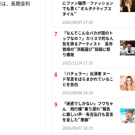
行は、長期金利
にファン騒然…ファッション
でも貫く“オルタナティブス
タイル”
2026/08/07 17:10
「なんでこんなバカが国のト
ップなの？」カリスマ的な人
気を誇るアーティスト 高市
首相の“洋服選び”投稿に怒
り爆発
2025/11/24 17:15
『バチェラー』出演者 ヌー
ド写真をばらまかれているこ
とを告白
2019/04/04 16:14
「迷惑でしかない」フワちゃ
ん 飛行機“乗り遅れ”報告
に厳しい声…有吉弘行も苦言
を呈した“悪癖”
2026/08/07 18:15