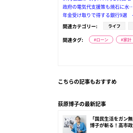
政府の電気代支援策も焼石に水…2
年金受け取りで得する銀行9選 
関連カテゴリー:
ライフ
関連タグ:
ローン
家計
こちらの記事もおすすめ
荻原博子の最新記事
「国民生活をガン無
博子が斬る！高市政
ュ”の...