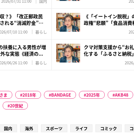
2026/07/31 11:00
国内
20
収？》「改正郵政民
《「イートイン脱税」
される“消滅貯金”…
政権“悲願”「食品消費
ら...
026/07/10 11:00
暮らし
20
妻の扶養に入る男性が増
クマ対策支援から“お礼
外な実態《経済の...
化する「ふるさと納税
の...
026/06/26 11:00
暮らし
2026
さま
2018年
BANDAGE
2025年
AKB48
20世紀
国内
海外
スポーツ
ライフ
コミック
コ