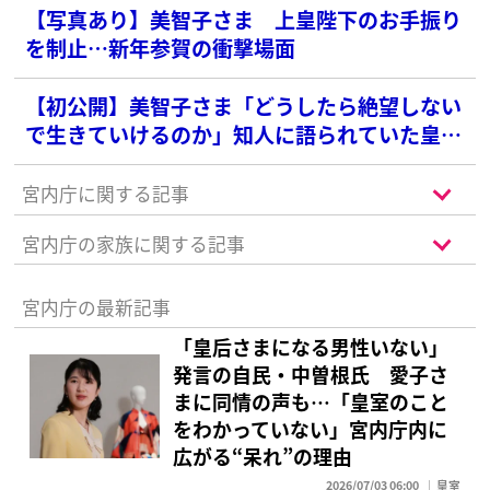
【写真あり】美智子さま 上皇陛下のお手振り
を制止…新年参賀の衝撃場面
【初公開】美智子さま「どうしたら絶望しない
で生きていけるのか」知人に語られていた皇后
の苦悩
宮内庁に関する記事
宮内庁の家族に関する記事
宮内庁の最新記事
「皇后さまになる男性いない」
発言の自民・中曽根氏 愛子さ
まに同情の声も…「皇室のこと
をわかっていない」宮内庁内に
広がる“呆れ”の理由
2026/07/03 06:00
皇室