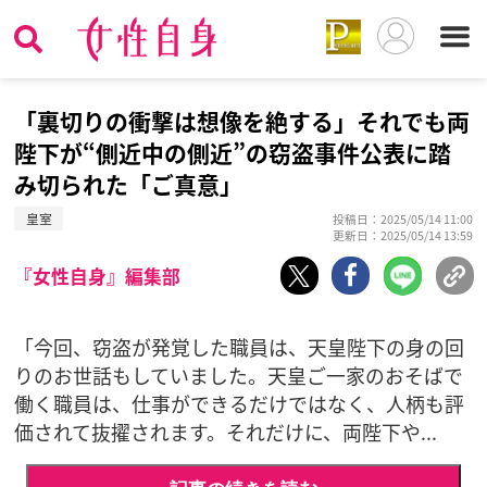
「裏切りの衝撃は想像を絶する」それでも両
陛下が“側近中の側近”の窃盗事件公表に踏
み切られた「ご真意」
皇室
投稿日：2025/05/14 11:00
更新日：2025/05/14 13:59
『女性自身』編集部
「今回、窃盗が発覚した職員は、天皇陛下の身の回
りのお世話もしていました。天皇ご一家のおそばで
働く職員は、仕事ができるだけではなく、人柄も評
価されて抜擢されます。それだけに、両陛下や...