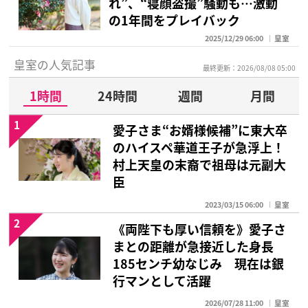
れ”、“寝顔盗撮”騒動も…激動
の1年間をプレイバック
2025/12/29 06:00
皇室
皇室の人気記事
最終更新：2026/08/08 05:00
1時間
24時間
週間
月間
1
愛子さま“お婿様候補”に東大卒
のハイスペ華道王子が急浮上！
村上天皇の末裔で祖母は元副大
臣
2023/03/15 06:00
皇室
2
《両陛下も厚い信頼を》愛子さ
まとの距離が急接近した身長
185センチ幼なじみ 現在は銀
行マンとして活躍
2026/07/28 11:00
皇室