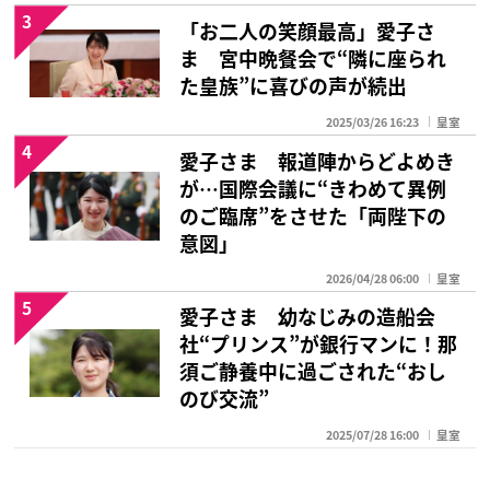
3
「お二人の笑顔最高」愛子さ
ま 宮中晩餐会で“隣に座られ
た皇族”に喜びの声が続出
2025/03/26 16:23
皇室
4
愛子さま 報道陣からどよめき
が…国際会議に“きわめて異例
のご臨席”をさせた「両陛下の
意図」
2026/04/28 06:00
皇室
5
愛子さま 幼なじみの造船会
社“プリンス”が銀行マンに！那
須ご静養中に過ごされた“おし
のび交流”
2025/07/28 16:00
皇室