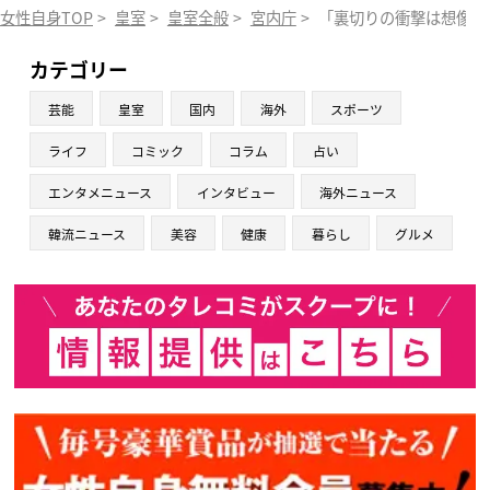
女性自身TOP
>
皇室
>
皇室全般
>
宮内庁
>
「裏切りの衝撃は想像を
カテゴリー
芸能
皇室
国内
海外
スポーツ
ライフ
コミック
コラム
占い
エンタメニュース
インタビュー
海外ニュース
韓流ニュース
美容
健康
暮らし
グルメ