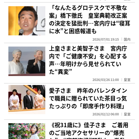
「なんたるグロテスクで不敬な
案」橋下徹氏 皇室典範改正案
の決定を猛批判…宮内庁は“寝耳
に水”と困惑報道も
2026/07/01 19:15
国内
上皇さまと美智子さま 宮内庁
内で「ご健康不安」を心配する
声…年明けから見せられてい
た“異変”
2026/03/26 11:00
皇室
愛子さま 昨年のバレンタイン
で職員に贈られていた茶目っ気
たっぷりの「即席手作り料理」
2026/02/12 06:00
皇室
《祝31歳に》佳子さま ご着用
のご当地アクセサリーの“爆売