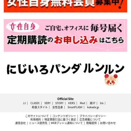
Official Site
JJ
CLASSY.
VERY
STORY
HERS
Mart
美ST
bis
和食スタイル
女性自身
SmartFLASH
kokode.jp
このサイトについて
コンテンツポリシー
プライバシーポリシー
利用規約
特定商取引法に基づく表記
広告掲載について
運営会社
ニュース提供先
WEBプッシュ通知について
情報提供
お問い合わせ