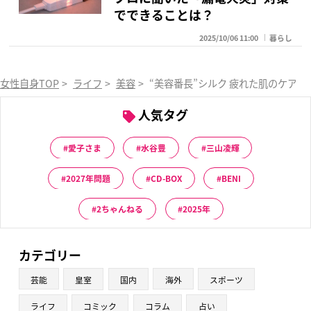
でできることは？
2025/10/06 11:00
暮らし
女性自身TOP
>
ライフ
>
美容
>
“美容番長”シルク 疲れた肌のケア
人気タグ
愛子さま
水谷豊
三山凌輝
2027年問題
CD-BOX
BENI
2ちゃんねる
2025年
カテゴリー
芸能
皇室
国内
海外
スポーツ
ライフ
コミック
コラム
占い