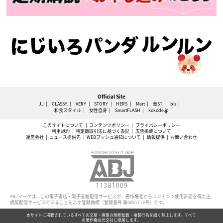
Official Site
JJ
CLASSY.
VERY
STORY
HERS
Mart
美ST
bis
和食スタイル
女性自身
SmartFLASH
kokode.jp
このサイトについて
コンテンツポリシー
プライバシーポリシー
利用規約
特定商取引法に基づく表記
広告掲載について
運営会社
ニュース提供先
WEBプッシュ通知について
情報提供
お問い合わせ
ABJマークは、この電子書店・電子書籍配信サービスが、著作権者からコンテンツ使用許諾を得た正
規版配信サービスであることを示す登録商標（登録番号 第6091713号）です。
本サイトに掲載されているすべての文章・画像の無断転載・複製行為を固く禁止します。すべて
の著作権は光文社に帰属します。