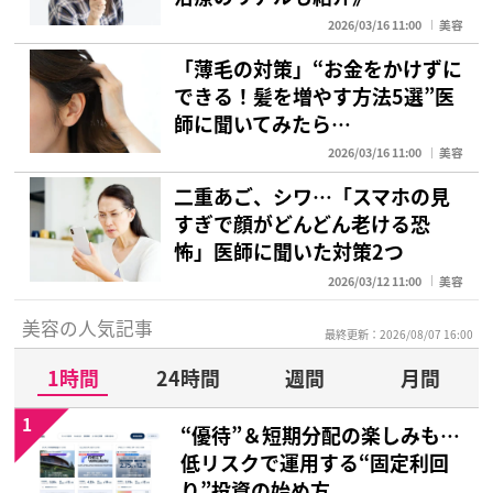
2026/03/16 11:00
美容
「薄毛の対策」“お金をかけずに
できる！髪を増やす方法5選”医
師に聞いてみたら…
2026/03/16 11:00
美容
二重あご、シワ…「スマホの見
すぎで顔がどんどん老ける恐
怖」医師に聞いた対策2つ
2026/03/12 11:00
美容
美容の人気記事
最終更新：2026/08/07 16:00
1時間
24時間
週間
月間
1
“優待”＆短期分配の楽しみも…
低リスクで運用する“固定利回
り”投資の始め方