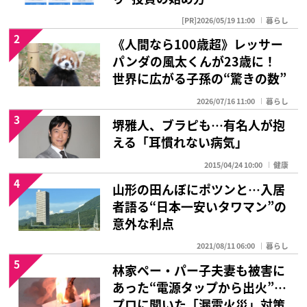
[PR]2026/05/19 11:00
暮らし
2
《人間なら100歳超》レッサー
パンダの風太くんが23歳に！
世界に広がる子孫の“驚きの数”
2026/07/16 11:00
暮らし
3
堺雅人、ブラピも…有名人が抱
える「耳慣れない病気」
2015/04/24 10:00
健康
4
山形の田んぼにポツンと…入居
者語る“日本一安いタワマン”の
意外な利点
2021/08/11 06:00
暮らし
5
林家ペー・パー子夫妻も被害に
あった“電源タップから出火”…
プロに聞いた「漏電火災」対策