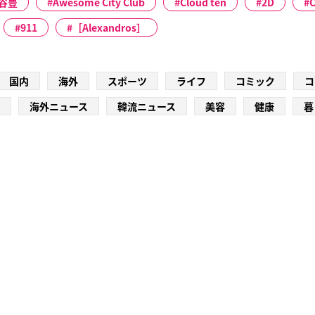
谷豊
Awesome City Club
Cloud ten
2D
911
［Alexandros］
国内
海外
スポーツ
ライフ
コミック
コ
海外ニュース
韓流ニュース
美容
健康
暮