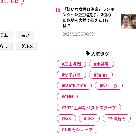
CBCテレビ
「嫌いな女性政治家」ランキ
ング…3位生稲晃子、2位杉
田水脈を大差で抑えた1位
は？
2023/12/16 06:00
ラム
占い
らし
グルメ
人気タグ
三山凌輝
水谷豊
愛子さま
9nine
BUCK-TICK
Bリーグ
CNN
2024上半期ベストスクープ
BiS
CBX
200万円
100円ショップ