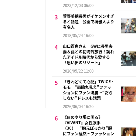
2023/12/03 06:00
菅野美穂長男がイケメンすぎ
ると話題 公園で堺雅人より
有名人
2018/05/24 16:00
山口百恵さん GWに長男夫
妻＆孫との初海外旅行！訪れ
たアイドル時代から愛する
「思い出のリゾート」
2026/05/22 11:00
「きわどくて心配」TWICE・
モモ “両脇丸見え”ファッ
ションにファン沸騰…“だら
しない”ドレスも話題
2026/06/04 16:20
《目のやり場に困る》
『VIVANT』女性歌手
（30） “胸元ぽっかり”服
にファン騒然…ファッション