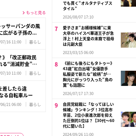
でも貫く“オルタナティブス
タイル”
もっと見る
2026/08/07 17:10
レッサーパンダの風
愛子さま“お婿様候補”に東
広がる子孫の...
大卒のハイスペ華道王子が急
浮上！村上天皇の末裔で祖母
/07/16 11:00
暮らし
は元副大臣
2023/03/15 06:00
？》「改正郵政民
る“消滅貯金”…
《前にも後ろにもタトゥー》
43歳“紅白出場”女優歌手
/07/10 11:00
暮らし
私服姿で新たな“絵柄”が…
胸元にがっつり入った“鳥の
翼”も話題に
を差したら違
2026/07/17 17:30
になる自転車ルー
自民党総裁に「なってほしい
/06/21 06:00
暮らし
候補」ランキング！3位高市
早苗、2位小泉進次郎を抑え
た圧倒的1位は？【30代〜60
代に聞いた】
2024/09/26 11:00