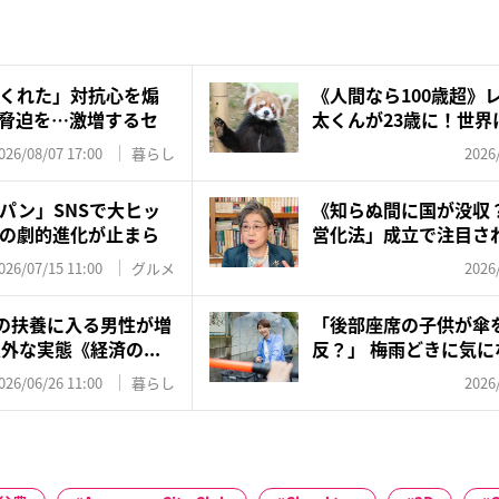
くれた」対抗心を煽
《人間なら100歳超》
脅迫を…激増するセ
太くんが23歳に！世界に
026/08/07 17:00
暮らし
2026
パン」SNSで大ヒッ
《知らぬ間に国が没収
の劇的進化が止まら
営化法」成立で注目され
今...
026/07/15 11:00
グルメ
2026
妻の扶養に入る男性が増
「後部座席の子供が傘
外な実態《経済の...
反？」 梅雨どきに気
ル、警察...
026/06/26 11:00
暮らし
2026