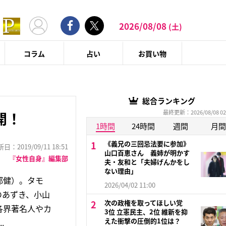
2026/08/08
(土)
コラム
占い
お買い物
総合ランキング
最終更新：2026/08/08 02
開！
1時間
24時間
週間
月間
《義兄の三回忌法要に参加》
：2019/09/11 18:51
山口百恵さん 義姉が明かす
『女性自身』編集部
夫・友和と「夫婦げんかをし
ない理由」
部健）。タモ
2026/04/02 11:00
のあずき、小山
次の政権を取ってほしい党
各界著名人やカ
3位 立憲民主、2位 維新を抑
えた衝撃の圧倒的1位は？
.