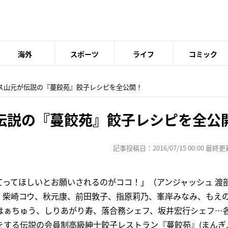
海外
スポーツ
ライフ
コミック
イス山元が伝説の『蔓餃苑』餃子レシピを全公開！
伝説の『蔓餃苑』餃子レシピを全公
記事投稿日：2016/07/15 00:00 最終更新日
てってほしいとお願いされるのがココ！」（アンジャッシュ 渡
、柴崎コウ、秋元康、前田敦子、指原莉乃、峯岸みなみ、もえ
はぁちゅう、しりあがり寿、落合務シェフ、坂井宏行シェフ…
する伝説の会員制高級紳士餃子レストラン『蔓餃苑』(まんぎ..