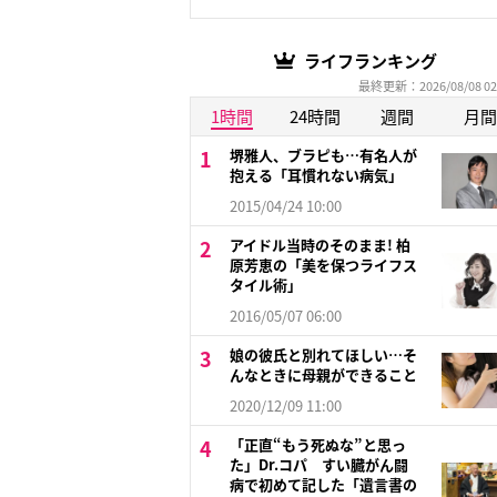
ライフランキング
最終更新：2026/08/08 02
1時間
24時間
週間
月間
堺雅人、ブラピも…有名人が
抱える「耳慣れない病気」
2015/04/24 10:00
アイドル当時のそのまま! 柏
原芳恵の「美を保つライフス
タイル術」
2016/05/07 06:00
娘の彼氏と別れてほしい…そ
んなときに母親ができること
2020/12/09 11:00
「正直“もう死ぬな”と思っ
た」Dr.コパ すい臓がん闘
病で初めて記した「遺言書の