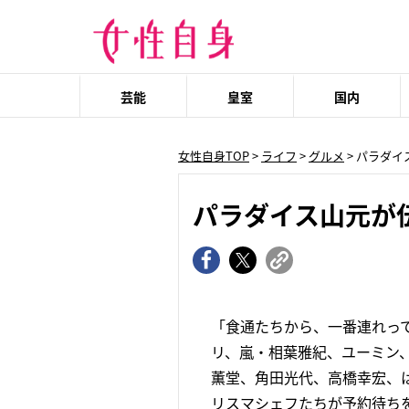
芸能
皇室
国内
女性自身TOP
>
ライフ
>
グルメ
> パラダ
パラダイス山元が
「食通たちから、一番連れっ
リ、嵐・相葉雅紀、ユーミン
薫堂、角田光代、高橋幸宏、
リスマシェフたちが予約待ちを