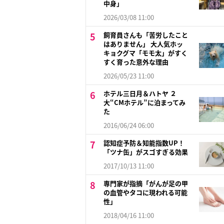
中身」
2026/03/08 11:00
飼育員さんも「苦労したこと
はありません」 大人気ホッ
キョクグマ「モモ太」がすく
すく育った意外な理由
2026/05/23 11:00
ホテル三日月＆ハトヤ ２
大“CMホテル”に泊まってみ
た
2016/06/24 06:00
認知症予防＆知能指数UP！
「ツナ缶」がスゴすぎる効果
2017/10/13 11:00
専門家が指摘「がんが足の甲
の血管やタコに現われる可能
性」
2018/04/16 11:00