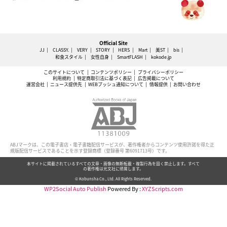
Official Site
JJ
CLASSY.
VERY
STORY
HERS
Mart
美ST
bis
和食スタイル
女性自身
SmartFLASH
kokode.jp
このサイトについて
コンテンツポリシー
プライバシーポリシー
利用規約
特定商取引法に基づく表記
広告掲載について
運営会社
ニュース提供先
WEBプッシュ通知について
情報提供
お問い合わせ
ABJマークは、この電子書店・電子書籍配信サービスが、著作権者からコンテンツ使用許諾を得た正
規版配信サービスであることを示す登録商標（登録番号 第6091713号）です。
本サイトに掲載されているすべての文章・画像の無断転載・複製行為を固く禁止します。すべて
の著作権は光文社に帰属します。
© Kobunsha Co., Ltd. All Rights Reserved.
WP2Social Auto Publish
Powered By :
XYZScripts.com