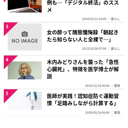
例も…「デジタル終活」のスス
メ
2018/02/12 16:00
暮らし
3
女の酔って醜態懺悔録「朝起き
たら知らない人と全裸で…」
2012/10/26 07:00
暮らし
4
木内みどりさんを襲った「急性
心臓死」、特徴を医学博士が解
説
2019/12/16 06:00
健康
5
医師が実践！認知症防ぐ運動習
慣「足踏みしながら計算する」
2020/09/16 06:00
健康