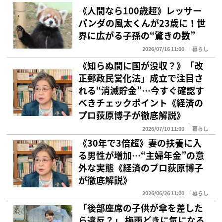
《人間なら100歳超》レッサー
パンダの風太くんが23歳に！世
界に広がる子孫の“驚きの数”
2026/07/16 11:00
暮らし
《知らぬ間に国が没収？》「改
正郵政民営化法」成立で注目さ
れる“消滅貯金”…今すぐ確認す
べきチェックポイント《経済の
プロ荻原博子が徹底解説》
2026/07/10 11:00
暮らし
《30年で3倍超》妻の扶養に入
る男性が増加…“主婦年金”の意
外な実態《経済のプロ荻原博子
が徹底解説》
2026/06/26 11:00
暮らし
「後部座席の子供が傘を差した
ら違反？」 梅雨どきに気になる