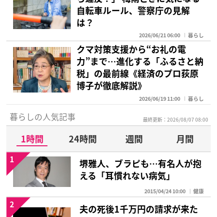
自転車ルール、警察庁の見解
は？
2026/06/21 06:00
暮らし
クマ対策支援から“お礼の電
力”まで…進化する「ふるさと納
税」の最前線《経済のプロ荻原
博子が徹底解説》
2026/06/19 11:00
暮らし
暮らしの人気記事
最終更新：2026/08/07 08:00
1時間
24時間
週間
月間
1
堺雅人、ブラピも…有名人が抱
える「耳慣れない病気」
2015/04/24 10:00
健康
2
夫の死後1千万円の請求が来た