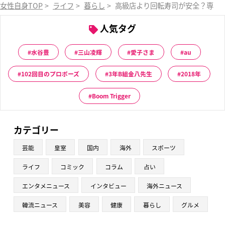
女性自身TOP
>
ライフ
>
暮らし
>
高級店より回転寿司が安全？専門
人気タグ
水谷豊
三山凌輝
愛子さま
au
102回目のプロポーズ
3年B組金八先生
2018年
Boom Trigger
カテゴリー
芸能
皇室
国内
海外
スポーツ
ライフ
コミック
コラム
占い
エンタメニュース
インタビュー
海外ニュース
韓流ニュース
美容
健康
暮らし
グルメ