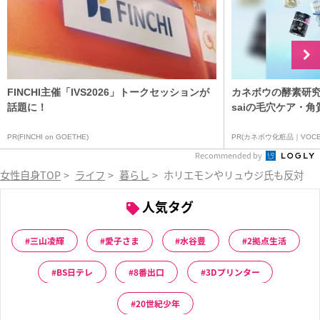
FINCHI主催「IVS2026」トークセッションが
カネボウの酵素研究
話題に！
saiの毛穴ケア・角
PR(FINCHI on GOETHE)
PR(カネボウ化粧品｜VOCE
Recommended by
女性自身TOP
>
ライフ
>
暮らし
>
ホリエモンやリュウジ氏も反対派の
人気タグ
三山凌輝
愛子さま
水谷豊
2拠点生活
BS日テレ
8番出口
3Dプリンター
20世紀少年