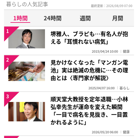
暮らしの人気記事
最終更新：2026/08/09 07:00
1時間
24時間
週間
月間
1
堺雅人、ブラピも…有名人が抱
える「耳慣れない病気」
2015/04/24 10:00
健康
2
見かけなくなった「マンガン電
池」実は絶滅の危機に…その理
由とは〈専門家が解説〉
2025/04/07 16:00
暮らし
3
順天堂大教授を定年退職…小林
弘幸先生が運命を変えた瞬間
「一目で病名を見抜き、一目置
かれるように」
2026/05/20 06:00
健康