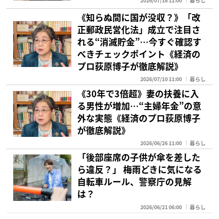
2026/07/16 11:00
暮らし
《知らぬ間に国が没収？》「改
正郵政民営化法」成立で注目さ
れる“消滅貯金”…今すぐ確認す
べきチェックポイント《経済の
プロ荻原博子が徹底解説》
2026/07/10 11:00
暮らし
《30年で3倍超》妻の扶養に入
る男性が増加…“主婦年金”の意
外な実態《経済のプロ荻原博子
が徹底解説》
2026/06/26 11:00
暮らし
「後部座席の子供が傘を差した
ら違反？」 梅雨どきに気になる
自転車ルール、警察庁の見解
は？
2026/06/21 06:00
暮らし