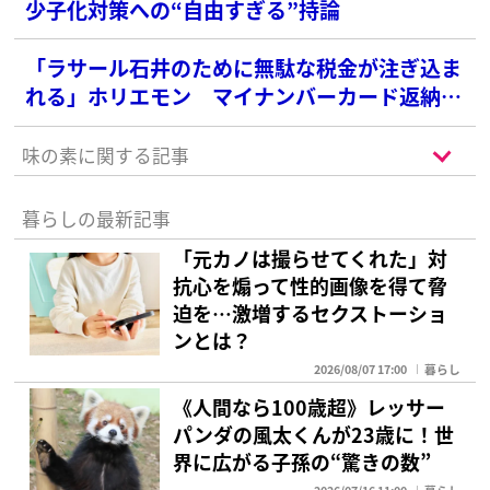
少子化対策への“自由すぎる”持論
「ラサール石井のために無駄な税金が注ぎ込ま
れる」ホリエモン マイナンバーカード返納を
批判「不便になるだけ」とも
味の素に関する記事
暮らしの最新記事
「元カノは撮らせてくれた」対
抗心を煽って性的画像を得て脅
迫を…激増するセクストーショ
ンとは？
2026/08/07 17:00
暮らし
《人間なら100歳超》レッサー
パンダの風太くんが23歳に！世
界に広がる子孫の“驚きの数”