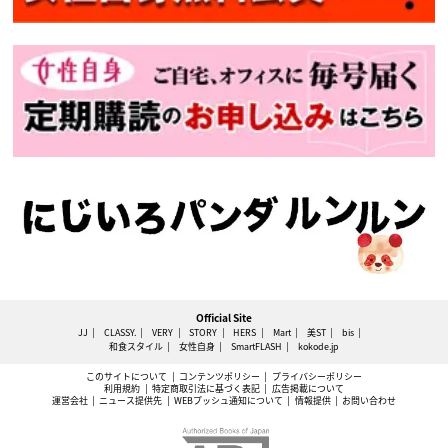
Official Site
JJ
CLASSY.
VERY
STORY
HERS
Mart
美ST
bis
和食スタイル
女性自身
SmartFLASH
kokode.jp
このサイトについて
コンテンツポリシー
プライバシーポリシー
利用規約
特定商取引法に基づく表記
広告掲載について
運営会社
ニュース提供先
WEBプッシュ通知について
情報提供
お問い合わせ