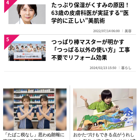
4
たっぷり保湿がくすみの原因！
63歳の皮膚科医が実証する“医
学的に正しい”美肌術
2022/07/14 06:00
美容
5
つっぱり棒マスターが明かす
「つっぱる以外の使い方」工事
不要でリフォーム効果
2024/02/23 15:50
暮らし
「たばこ税なし」思わぬ朗報に
おかたづけもできる点がうれし