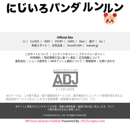
Official Site
JJ
CLASSY.
VERY
STORY
HERS
Mart
美ST
bis
和食スタイル
女性自身
SmartFLASH
kokode.jp
このサイトについて
コンテンツポリシー
プライバシーポリシー
利用規約
特定商取引法に基づく表記
広告掲載について
運営会社
ニュース提供先
WEBプッシュ通知について
情報提供
お問い合わせ
ABJマークは、この電子書店・電子書籍配信サービスが、著作権者からコンテンツ使用許諾を得た正
規版配信サービスであることを示す登録商標（登録番号 第6091713号）です。
本サイトに掲載されているすべての文章・画像の無断転載・複製行為を固く禁止します。すべて
の著作権は光文社に帰属します。
© Kobunsha Co., Ltd. All Rights Reserved.
WP2Social Auto Publish
Powered By :
XYZScripts.com