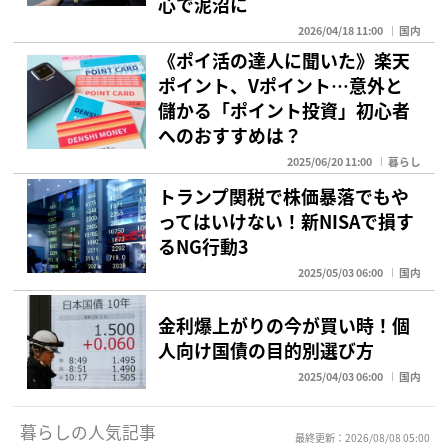
心で泥沼に
2026/04/18 11:00
国内
《ポイ活の達人に聞いた》楽天
ポイント、Vポイント…意外と
儲かる「ポイント投資」初心者
へのおすすめは？
2025/06/20 11:00
暮らし
トランプ関税で株価暴落でもや
ってはいけない！新NISAで損す
るNG行動3
2025/05/03 06:00
国内
金利爆上がりの今が買い時！個
人向け国債の目的別選び方
2025/04/03 06:00
国内
暮らしの人気記事
最終更新：2026/08/08 05:00