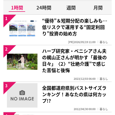
1時間
24時間
週間
月間
1
“優待”＆短期分配の楽しみも…
低リスクで運用する“固定利回
り”投資の始め方
[PR]2026/05/19 11:00
暮らし
2
ハーブ研究家・ベニシアさん夫
の梶山正さんが明かす「最後の
日々」〈2〉“壮絶介護”で感じ
た苦悩と後悔
2023/12/03 06:00
暮らし
3
全国都道府県別バストサイズラ
ンキング！あなたの県は何カッ
プ!?
2012/04/30 00:00
暮らし