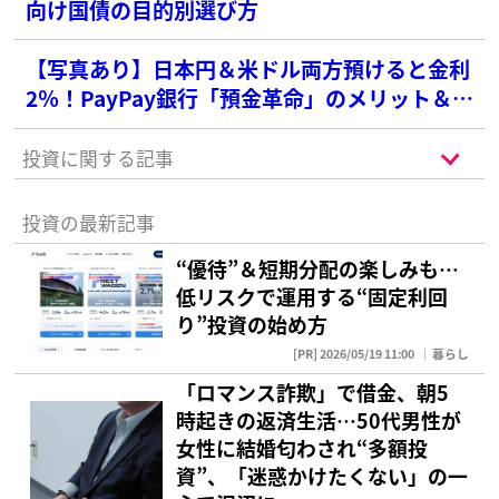
向け国債の目的別選び方
【写真あり】日本円＆米ドル両方預けると金利
2％！PayPay銀行「預金革命」のメリット＆注
意点を荻原博子さんが解説
投資に関する記事
投資の最新記事
“優待”＆短期分配の楽しみも…
低リスクで運用する“固定利回
り”投資の始め方
[PR] 2026/05/19 11:00
暮らし
「ロマンス詐欺」で借金、朝5
時起きの返済生活…50代男性が
女性に結婚匂わされ“多額投
資”、「迷惑かけたくない」の一