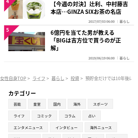
4
【今週の対決】辻利、中村藤吉
本店…GINZA SIXお茶の名店
2017/07/03 06:00
暮らし
5
6億円を当てた男が教える
「BIGは吉方位で買うのが正
解」
2019/06/19 06:00
暮らし
女性自身TOP
>
ライフ
>
暮らし
>
投資
>
預貯金だけでは10年後に
カテゴリー
芸能
皇室
国内
海外
スポーツ
ライフ
コミック
コラム
占い
エンタメニュース
インタビュー
海外ニュース