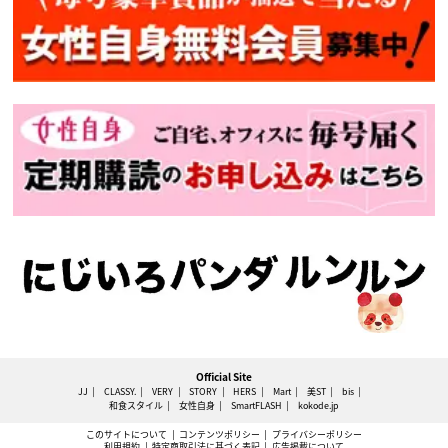
Official Site
JJ
CLASSY.
VERY
STORY
HERS
Mart
美ST
bis
和食スタイル
女性自身
SmartFLASH
kokode.jp
このサイトについて
コンテンツポリシー
プライバシーポリシー
利用規約
特定商取引法に基づく表記
広告掲載について