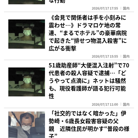
2026/07/17 17:55
国内
《会見で関係者は手を小刻みに
震わせ…》ドラマロケ地の常
連、“まるでホテル”の豪華病院
で起きた“排せつ物混入殺害”に
広がる衝撃
2026/07/17 15:55
国内
51歳助産師“大便混入注射”で70
代患者の殺人容疑で逮捕…「ど
うやって点滴に」ネットは騒然
も、現役看護師が語る犯行可能
性
2026/07/17 11:00
国内
「社交的ではなく暗かった」伊
勢崎・6歳長女殺害容疑の父
親 近隣住民が明かす“普段の様
子”