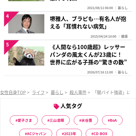
2021/08/11 06:00
暮らし
4
堺雅人、ブラピも…有名人が抱
える「耳慣れない病気」
2015/04/24 10:00
健康
5
《人間なら100歳超》レッサー
パンダの風太くんが23歳に！
世界に広がる子孫の“驚きの数”
2026/07/16 11:00
暮らし
女性自身TOP
>
ライフ
>
暮らし
>
殺人事件
>
「闇バイト強盗」に狙
人気タグ
愛子さま
三山凌輝
水谷豊
BoA
ACジャパン
2023年
CD-BOX