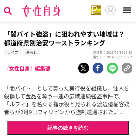
「闇バイト強盗」に狙われやすい地域は？
都道府県別治安ワーストランキング
ライフ
暮らし
投稿日：2023/02/16 15:50
更新日：2024/08/09 18:02
『女性自身』編集部
「闇バイト」として募った実行役を組織し、住人を
殺傷して金品を奪う一連の広域連続強盗事件で、
「ルフィ」を名乗る指示役と見られる渡辺優樹容疑
者らが2月9日フィリピンから強制送還された。...
記事の続きを読む