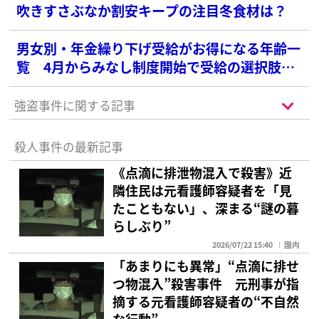
吹きすさぶなか割安キープの注目冬食材は？
男女別・年金繰り下げ受給がお得になる年齢一
覧 4月からみなし制度開始で受給の選択肢が
増える！
強盗事件に関する記事
殺人事件の最新記事
《点滴に排泄物混入で殺害》近
隣住民は元看護師容疑者を「見
たこともない」、深まる“謎の暮
らしぶり”
2026/07/22 15:40
国内
「あまりにも異常」“点滴に排せ
つ物混入”殺害事件 元刑事が指
摘する元看護師容疑者の“不自然
な行動”