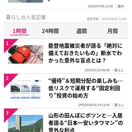
2026/07/08 11:00
国内
暮らしの人気記事
最終更新：2026/08/07 12:00
1時間
24時間
週間
月間
1
能登地震被災者が語る「絶対に
備えておきたいもの」断水でわ
かった意外な盲点とは？
2024/02/24 06:00
暮らし
2
“優待”＆短期分配の楽しみも…
低リスクで運用する“固定利回
り”投資の始め方
[PR]2026/05/19 11:00
暮らし
3
山形の田んぼにポツンと…入居
者語る“日本一安いタワマン”の
意外な利点