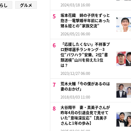
らし
グルメ
2024/03/18 16:00
坂本花織 姉の子供をずっと
抱き…電撃婚半年前にあった
甥＆姪との“家族交流”
2026/05/21 06:00
「応援したくない」不祥事プ
ロ野球選手ランキング…3
位“パワハラ”安樂、2位“書
類送検”山川を抑えた1位
は？
2023/12/27 06:00
荒木大輔「今の僕があるのは
妻のおかげ」
2018/03/03 11:00
大谷翔平 妻・真美子さんが
昨年4月の引退会見で見せて
いた“意味深反応”【真美子
さんと1年の歩み】