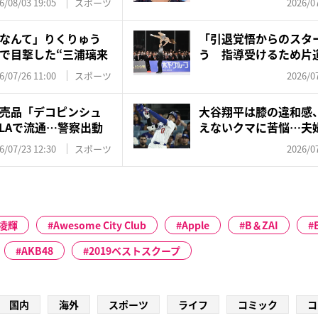
6/08/03 19:05
スポーツ
2026/07
なんて」りくりゅう
「引退覚悟からのスタ
で目撃した“三浦璃来
う 指導受けるため片
復、...
6/07/26 11:00
スポーツ
2026/07
売品「デコピンシュ
大谷翔平は膝の違和感
LAで流通…警察出動
えないクマに苦悩…夫
労回...
6/07/23 12:30
スポーツ
2026/07
凌輝
Awesome City Club
Apple
B＆ZAI
AKB48
2019ベストスクープ
国内
海外
スポーツ
ライフ
コミック
コ