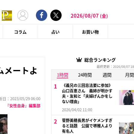
2026/08/07
(金)
コラム
占い
お買い物
総合ランキング
最終更新：2026/08/07 18
ムメートよ
1時間
24時間
週間
月間
《義兄の三回忌法要に参加》
山口百恵さん 義姉が明かす
夫・友和と「夫婦げんかをし
：2023/05/29 06:00
ない理由」
『女性自身』編集部
2026/04/02 11:00
菅野美穂長男がイケメンすぎ
ると話題 公園で堺雅人より
有名人