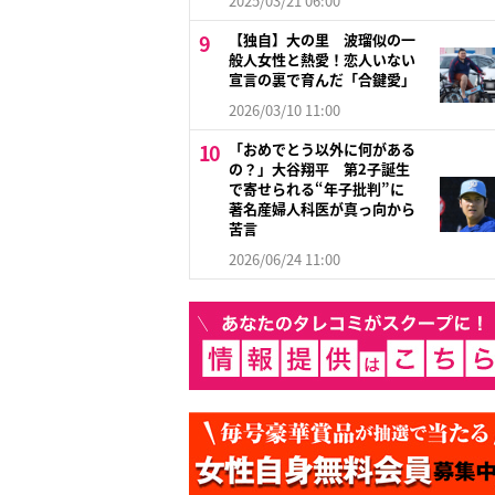
2025/03/21 06:00
【独自】大の里 波瑠似の一
般人女性と熱愛！恋人いない
宣言の裏で育んだ「合鍵愛」
2026/03/10 11:00
「おめでとう以外に何がある
の？」大谷翔平 第2子誕生
で寄せられる“年子批判”に
著名産婦人科医が真っ向から
苦言
2026/06/24 11:00