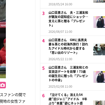
2018/05/24 16:00
山口百恵さん 夫・三浦友和
が親友の認知症にショック…
支えに孫と贈る「プレゼン
ト」
2026/08/07 11:00
山口百恵さん GWに長男夫
妻＆孫との初海外旅行！訪れ
たアイドル時代から愛する
「思い出のリゾート」
2026/05/22 11:00
山口百恵さん 三浦友和との
百貨店デートを目撃！73歳
の誕生日に贈った「プレゼン
トの中身」
2025/02/08 11:00
ルスファンの間で
「泣けてくる」消えた54
歳“旧ジャニ”アイドル 8年
現地の女性ファ
ぶり“本業”姿にネット感