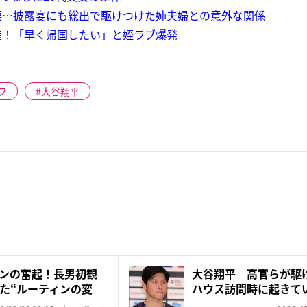
涙…披露宴にも総出で駆けつけた姉夫婦との意外な関係
産！「早く帰国したい」と姪ラブ爆発
フ
大谷翔平
ンの奮起！長男初観
大谷翔平 高官らが駆
た“ルーティンの変
ハウス訪問時に起きてい