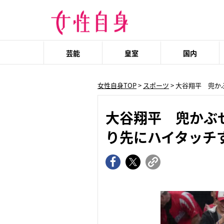
芸能
皇室
国内
女性自身TOP
>
スポーツ
> 大谷翔平 兜
大谷翔平 兜かぶ
り先にハイタッチ