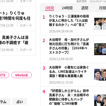
/27 16:00
スポーツ
最終更新：2026/08/07 18
1時間
24時間
週間
月間
ート」りくりゅ
りくりゅう・三浦璃来の祖母
道7時間を何度も往
が友人に明かした「2人は結
婚するのか？」への“答え”
/26 11:00
スポーツ
2026/04/28 06:00
、真美子さんは消
大谷翔平 母・加代子さんが
婦の不調癒す「疲
地元住民に打ち明けた「真美
子さんの印象」【2024年ベ
/16 06:00
スポーツ
ストスクープ】
2024/12/06 06:00
大谷翔平 小栗旬とは家族ぐ
るみ、LINE友達はハライチ
BTS
Airbnb
澤部！華麗な異業種人脈
2023/05/11 15:50
「好感度しか上がらん」田中
真美子さん 夫・大谷翔平の
懇親会に持参したバッグ
ラム
占い
の“価格”にSNS衝撃