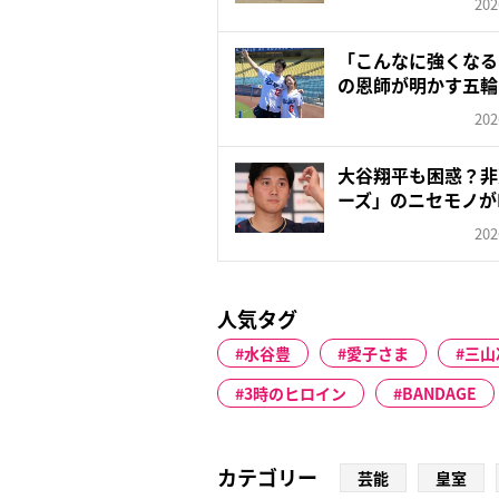
202
「こんなに強くなる
の恩師が明かす五輪
の...
202
大谷翔平も困惑？非
ーズ」のニセモノが
で...
202
人気タグ
水谷豊
愛子さま
三山
3時のヒロイン
BANDAGE
カテゴリー
芸能
皇室