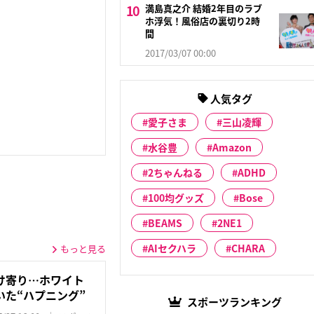
満島真之介 結婚2年目のラブ
ホ浮気！風俗店の裏切り2時
間
2017/03/07 00:00
人気タグ
愛子さま
三山凌輝
水谷豊
Amazon
2ちゃんねる
ADHD
100均グッズ
Bose
BEAMS
2NE1
AIセクハラ
CHARA
もっと見る
け寄り…ホワイト
た“ハプニング”
スポーツランキング