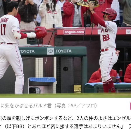
谷に兜をかぶせるパルド君（写真：AP／アフロ）
君の頭を親しげにポンポンするなど、2人の仲のよさはエンゼ
イ（以下BB）とあれほど密に接する選手はあまりいません」（