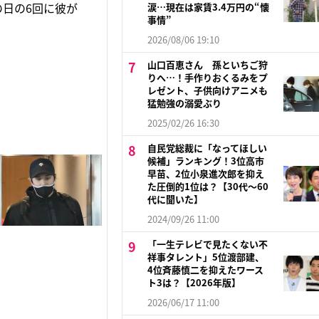
の日の6回に彼が
涙…現在は家賃3.4万円の“懐
事情”
2026/08/06 19:10
山口百恵さん 孫といちご狩
りへ…！手作りおくるみをプ
レゼント、子供向けアニメも
猛勉強の溺愛ぶり
2025/02/26 16:30
自民党総裁に「なってほしい
候補」ランキング！3位高市
早苗、2位小泉進次郎を抑え
た圧倒的1位は？【30代〜60
代に聞いた】
2024/09/26 11:00
「一生テレビで見たくない不
祥事タレント」5位渡部建、
4位斉藤慎二を抑えたワース
ト3は？【2026年版】
2026/06/17 11:00