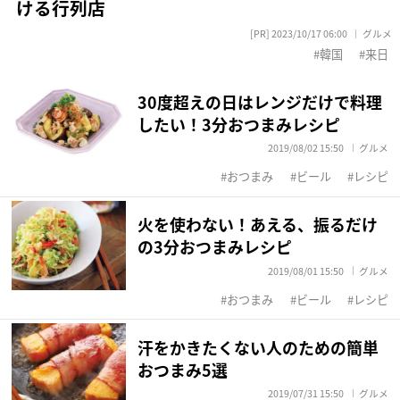
ける行列店
[PR] 2023/10/17 06:00
グルメ
韓国
来日
30度超えの日はレンジだけで料理
したい！3分おつまみレシピ
2019/08/02 15:50
グルメ
おつまみ
ビール
レシピ
火を使わない！あえる、振るだけ
の3分おつまみレシピ
2019/08/01 15:50
グルメ
おつまみ
ビール
レシピ
汗をかきたくない人のための簡単
おつまみ5選
2019/07/31 15:50
グルメ