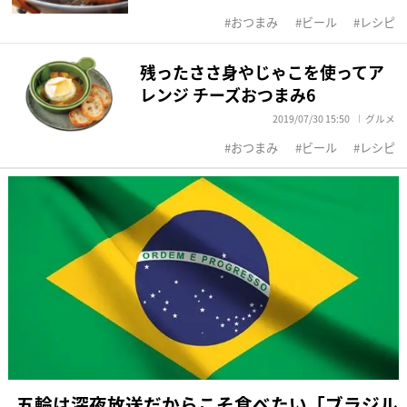
おつまみ
ビール
レシピ
残ったささ身やじゃこを使ってア
レンジ チーズおつまみ6
2019/07/30 15:50
グルメ
おつまみ
ビール
レシピ
五輪は深夜放送だからこそ食べたい「ブラジル