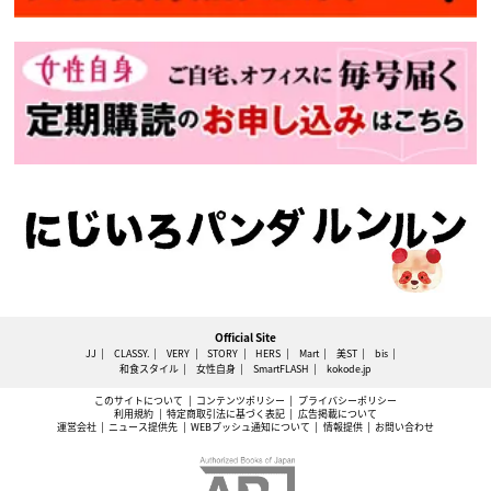
Official Site
JJ
CLASSY.
VERY
STORY
HERS
Mart
美ST
bis
和食スタイル
女性自身
SmartFLASH
kokode.jp
このサイトについて
コンテンツポリシー
プライバシーポリシー
利用規約
特定商取引法に基づく表記
広告掲載について
運営会社
ニュース提供先
WEBプッシュ通知について
情報提供
お問い合わせ