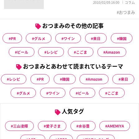
2010/02/05 16:00
コラム
おつまみ
おつまみのその他の記事
PR
グルメ
ワイン
来日
韓国
ビール
レシピ
こごま
Amazon
おつまみとあわせて読まれているテーマ
レシピ
PR
韓国
Amazon
来日
グルメ
ワイン
ビール
こごま
人気タグ
三山凌輝
愛子さま
水谷豊
AMEMIYA