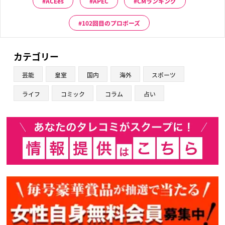
ACEes
APEC
CMランキング
102回目のプロポーズ
カテゴリー
芸能
皇室
国内
海外
スポーツ
ライフ
コミック
コラム
占い