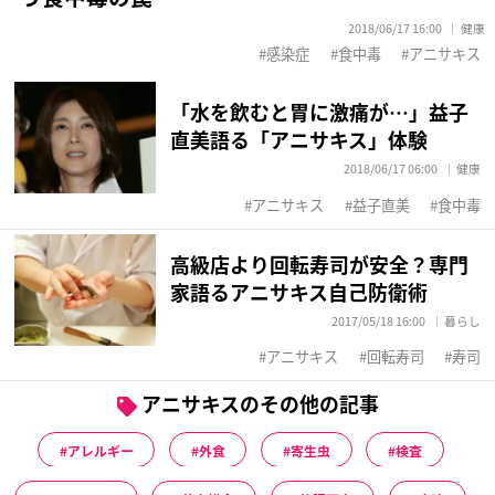
2018/06/17 16:00
健康
感染症
食中毒
アニサキス
「水を飲むと胃に激痛が…」益子
直美語る「アニサキス」体験
2018/06/17 06:00
健康
アニサキス
益子直美
食中毒
高級店より回転寿司が安全？専門
家語るアニサキス自己防衛術
2017/05/18 16:00
暮らし
アニサキス
回転寿司
寿司
アニサキスのその他の記事
アレルギー
外食
寄生虫
検査