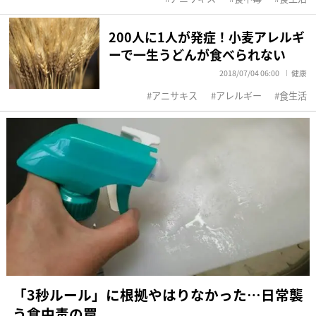
200人に1人が発症！小麦アレルギ
ーで一生うどんが食べられない
2018/07/04 06:00
健康
アニサキス
アレルギー
食生活
「3秒ルール」に根拠やはりなかった…日常襲
う食中毒の罠