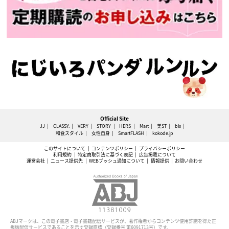
Official Site
JJ
CLASSY.
VERY
STORY
HERS
Mart
美ST
bis
和食スタイル
女性自身
SmartFLASH
kokode.jp
このサイトについて
コンテンツポリシー
プライバシーポリシー
利用規約
特定商取引法に基づく表記
広告掲載について
運営会社
ニュース提供先
WEBプッシュ通知について
情報提供
お問い合わせ
ABJマークは、この電子書店・電子書籍配信サービスが、著作権者からコンテンツ使用許諾を得た正
規版配信サービスであることを示す登録商標（登録番号 第6091713号）です。