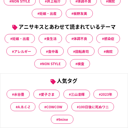
NON STYLE
井上裕介
体調不良
病院
妊娠・出産
板野友美
アニサキスとあわせて読まれているテーマ
妊娠・出産
食生活
体調不良
感染症
アレルギー
食中毒
回転寿司
病院
NON STYLE
検査
人気タグ
水谷豊
愛子さま
三山凌輝
2023年
A.B.C-Z
COWCOW
100日後に死ぬワニ
9nine