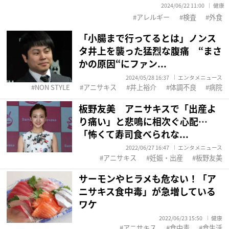
2024/06/22 11:00
健康
アレルギー
検査
外食
「小腸まで行ってるとは」ノンス
タ井上を襲った猛烈な腹痛 “まさ
かの原因“にファン...
2024/05/28 16:37
エンタメニュース
NON STYLE
アニサキス
井上裕介
体調不良
病院
板野友美 アニサキスで「出産よ
り痛い」と悲鳴に相次ぐ心配…
「怖くて寿司食べられな...
2022/06/27 16:47
エンタメニュース
アニサキス
妊娠・出産
板野友美
サーモンやヒラメも危ない！「ア
ニサキス食中毒」が急増している
ワケ
2022/06/23 15:50
健康
アニサキス
食中毒
食生活