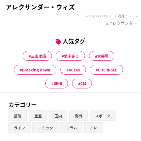
アレクサンダー・ウィズ
2007/08/27 00:00
海外ニュース
アレクサンダー
人気タグ
三山凌輝
愛子さま
水谷豊
Breaking Down
ACEes
CHERRSEE
BENI
CM
カテゴリー
芸能
皇室
国内
海外
スポーツ
ライフ
コミック
コラム
占い