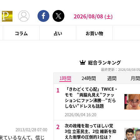
2026/08/08
(土)
コラム
占い
お買い物
総合ランキング
最終更新：2026/08/08 05
1時間
24時間
週間
月間
「きわどくて心配」TWICE・
モモ “両脇丸見え”ファッ
ションにファン沸騰…“だら
しない”ドレスも話題
2026/06/04 16:20
次の政権を取ってほしい党
2013/02/28 07:00
3位 立憲民主、2位 維新を抑
えた衝撃の圧倒的1位は？
も来ているなんて、信じ