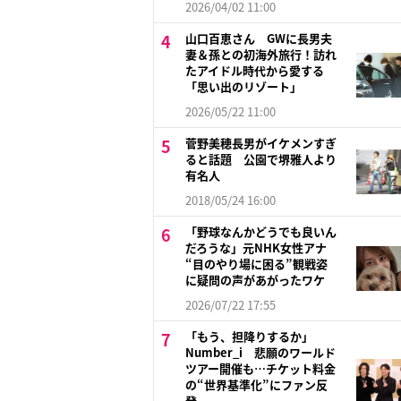
2026/04/02 11:00
山口百恵さん GWに長男夫
妻＆孫との初海外旅行！訪れ
たアイドル時代から愛する
「思い出のリゾート」
2026/05/22 11:00
菅野美穂長男がイケメンすぎ
ると話題 公園で堺雅人より
有名人
2018/05/24 16:00
「野球なんかどうでも良いん
だろうな」元NHK女性アナ
“目のやり場に困る”観戦姿
に疑問の声があがったワケ
2026/07/22 17:55
「もう、担降りするか」
Number_i 悲願のワールド
ツアー開催も…チケット料金
の“世界基準化”にファン反
発