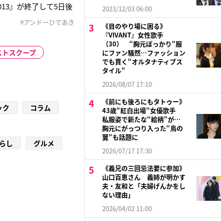
13』が終了して5日後
2023/12/03 06:00
どを融合させた"アンド
#アンドーひであき
《目のやり場に困る》
ロイドに由来している
『VIVANT』女性歌手
（30） “胸元ぽっかり”服
ベストスクープ
にファン騒然…ファッション
でも貫く“オルタナティブス
タイル”
2026/08/07 17:10
《前にも後ろにもタトゥー》
ック
コラム
43歳“紅白出場”女優歌手
私服姿で新たな“絵柄”が…
胸元にがっつり入った“鳥の
翼”も話題に
らし
グルメ
2026/07/17 17:30
《義兄の三回忌法要に参加》
山口百恵さん 義姉が明かす
夫・友和と「夫婦げんかをし
ない理由」
2026/04/02 11:00