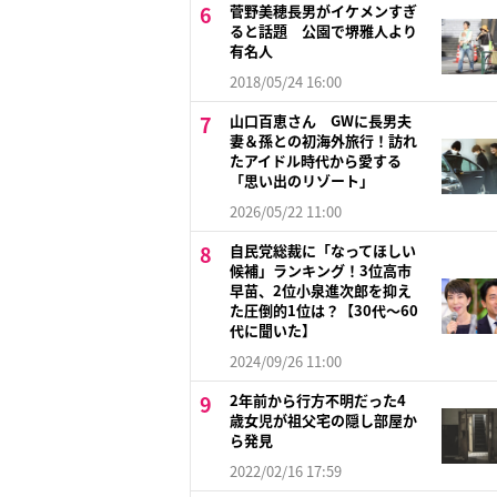
菅野美穂長男がイケメンすぎ
ると話題 公園で堺雅人より
有名人
2018/05/24 16:00
山口百恵さん GWに長男夫
妻＆孫との初海外旅行！訪れ
たアイドル時代から愛する
「思い出のリゾート」
2026/05/22 11:00
自民党総裁に「なってほしい
候補」ランキング！3位高市
早苗、2位小泉進次郎を抑え
た圧倒的1位は？【30代〜60
代に聞いた】
2024/09/26 11:00
2年前から行方不明だった4
歳女児が祖父宅の隠し部屋か
ら発見
2022/02/16 17:59