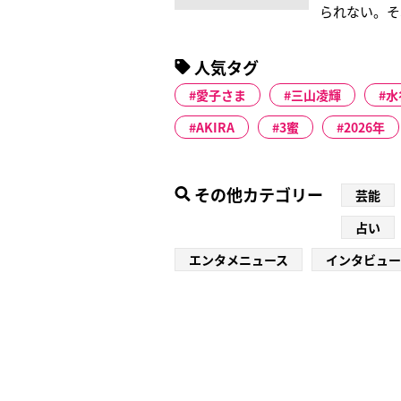
られない。そ
のアンドーひ
ロイドものま
人気タグ
という。惜し
愛子さま
三山凌輝
水
AKIRA
3蜜
2026年
その他カテゴリー
芸能
占い
エンタメニュース
インタビュー