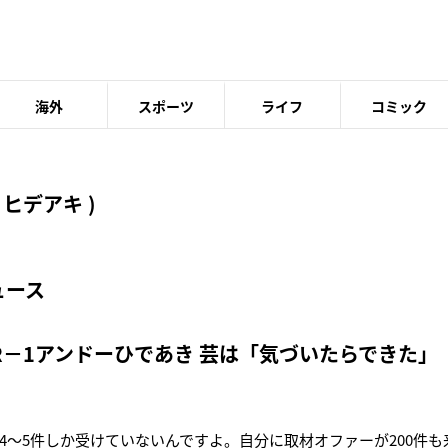
海外
スポーツ
ライフ
コミック
ヒデアキ )
ュース
R－1アンドーひであき 芸は「気づいたらできた」
4～5件しか受けていないんですよ。自分に取材オファーが200件