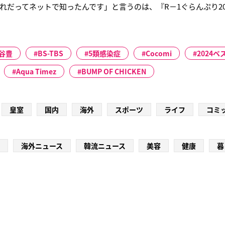
れだってネットで知ったんです」と言うのは、『R－1ぐらんぷり20
であき（28）。R－1で披露したダンスやパントマイム、顔真似な
ね"では、審査員や観客を圧倒した。芸名の「アンドー」もアンド
くもグ
谷豊
BS-TBS
5類感染症
Cocomi
2024
Aqua Timez
BUMP OF CHICKEN
皇室
国内
海外
スポーツ
ライフ
コミ
海外ニュース
韓流ニュース
美容
健康
暮