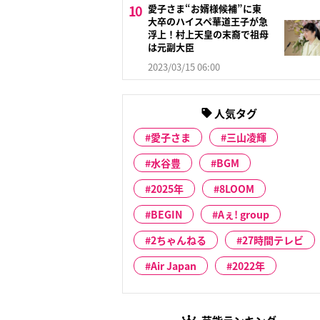
愛子さま“お婿様候補”に東
大卒のハイスペ華道王子が急
浮上！村上天皇の末裔で祖母
は元副大臣
2023/03/15 06:00
人気タグ
愛子さま
三山凌輝
水谷豊
BGM
2025年
8LOOM
BEGIN
Aぇ! group
2ちゃんねる
27時間テレビ
Air Japan
2022年