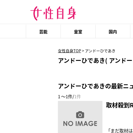
芸能
皇室
国内
女性自身TOP
>
アンドーひであき
アンドーひであき( アンドー 
アンドーひであきの最新ニ
1 ～1件/
1件
取材殺到
「まだ取材は