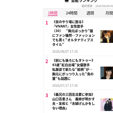
芸能ランキング
最終更新：2026/08/08 05
1時間
24時間
週間
月間
《目のやり場に困る》
『VIVANT』女性歌手
（30） “胸元ぽっかり”服
にファン騒然…ファッション
でも貫く“オルタナティブス
タイル”
2026/08/07 17:10
《前にも後ろにもタトゥー》
43歳“紅白出場”女優歌手
私服姿で新たな“絵柄”が…
胸元にがっつり入った“鳥の
翼”も話題に
2026/07/17 17:30
《義兄の三回忌法要に参加》
山口百恵さん 義姉が明かす
夫・友和と「夫婦げんかをし
ない理由」