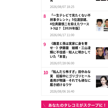
2026/08/07 18:25
「一生テレビで見たくない不
祥事タレント」5位渡部建、
4位斉藤慎二を抑えたワース
ト3は？【2026年版】
2026/06/17 11:00
《趣里と孫は実家に身を寄
せ…》伊藤蘭 娘婿・三山凌
輝に不信感…知人に明かして
いた「本音」
2026/07/28 06:00
「転んだら怖すぎ」田中みな
実 妊娠中にゴリゴリヒール
着用が物議…それでも頑なに
履き続けるワケ
2026/08/06 16:40