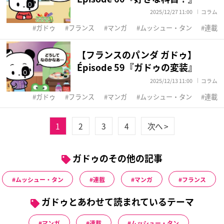
2025/12/27 11:00
コラム
ガドゥ
フランス
マンガ
ムッシュー・タン
連載
【フランスのパンダ ガドゥ】
Épisode 59『ガドゥの変装』
2025/12/13 11:00
コラム
ガドゥ
フランス
マンガ
ムッシュー・タン
連載
1
2
3
4
次へ >
ガドゥのその他の記事
ムッシュー・タン
連載
マンガ
フランス
ガドゥとあわせて読まれているテーマ
マンガ
連載
ムッシュー・タン