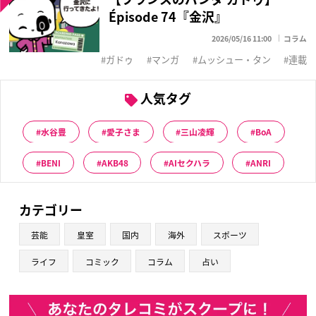
Épisode 74『金沢』
2026/05/16 11:00
コラム
ガドゥ
マンガ
ムッシュー・タン
連載
人気タグ
水谷豊
愛子さま
三山凌輝
BoA
BENI
AKB48
AIセクハラ
ANRI
カテゴリー
芸能
皇室
国内
海外
スポーツ
ライフ
コミック
コラム
占い