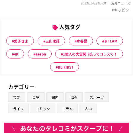
2013/10/22 00:00
海外ニュース
キャビン
人気タグ
愛子さま
三山凌輝
水谷豊
＆TEAM
4K
aespa
1億人の大質問!?笑ってコラえて！
BE:FIRST
カテゴリー
芸能
皇室
国内
海外
スポーツ
ライフ
コミック
コラム
占い