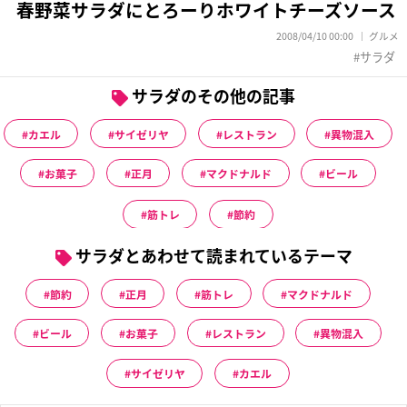
春野菜サラダにとろーりホワイトチーズソース
2008/04/10 00:00
グルメ
サラダ
サラダのその他の記事
カエル
サイゼリヤ
レストラン
異物混入
お菓子
正月
マクドナルド
ビール
筋トレ
節約
サラダとあわせて読まれているテーマ
節約
正月
筋トレ
マクドナルド
ビール
お菓子
レストラン
異物混入
サイゼリヤ
カエル