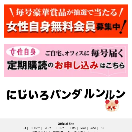
Official Site
JJ
CLASSY.
VERY
STORY
HERS
Mart
美ST
bis