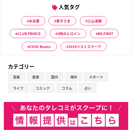
人気タグ
水谷豊
愛子さま
三山凌輝
CLUB PRINCE
3時のヒロイン
BE:FIRST
Chilli Beans.
2019ベストスクープ
カテゴリー
芸能
皇室
国内
海外
スポーツ
ライフ
コミック
コラム
占い