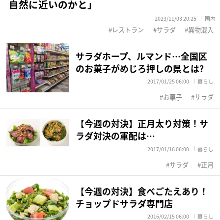
自然に近いのかと」
2023/11/03 20:25
国内
レストラン
サラダ
異物混入
サラダホープ、ルマンド…全国区
のお菓子がめじろ押しの県とは?
2017/01/25 06:00
暮らし
お菓子
サラダ
【今週の対決】正月太り対策！サ
ラダ対決の軍配は…
2017/01/16 06:00
暮らし
サラダ
正月
【今週の対決】食べごたえあり！
チョップドサラダ専門店
2016/02/15 06:00
暮らし