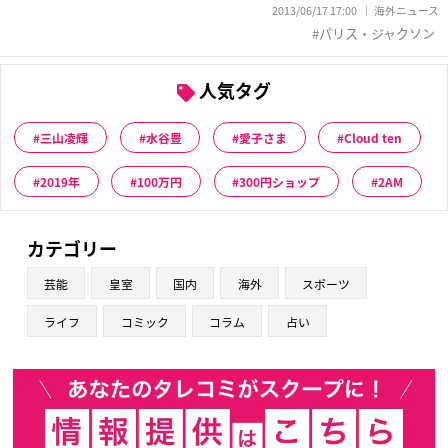
2013/06/17 17:00
海外ニュース
パリス・ジャクソン
人気タグ
三山凌輝
水谷豊
愛子さま
Cloud ten
2019年
100万円
300円ショップ
2AM
カテゴリー
芸能
皇室
国内
海外
スポーツ
ライフ
コミック
コラム
占い