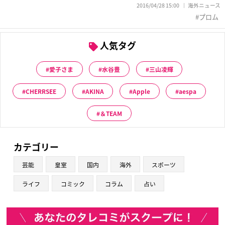
2016/04/28 15:00
海外ニュース
プロム
人気タグ
愛子さま
水谷豊
三山凌輝
CHERRSEE
AKINA
Apple
aespa
＆TEAM
カテゴリー
芸能
皇室
国内
海外
スポーツ
ライフ
コミック
コラム
占い