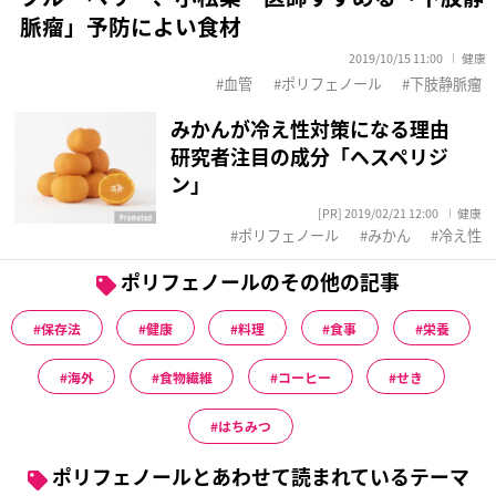
脈瘤」予防によい食材
2019/10/15 11:00
健康
血管
ポリフェノール
下肢静脈瘤
みかんが冷え性対策になる理由
研究者注目の成分「ヘスペリジ
ン」
[PR] 2019/02/21 12:00
健康
ポリフェノール
みかん
冷え性
ポリフェノールのその他の記事
保存法
健康
料理
食事
栄養
海外
食物繊維
コーヒー
せき
はちみつ
ポリフェノールとあわせて読まれているテーマ