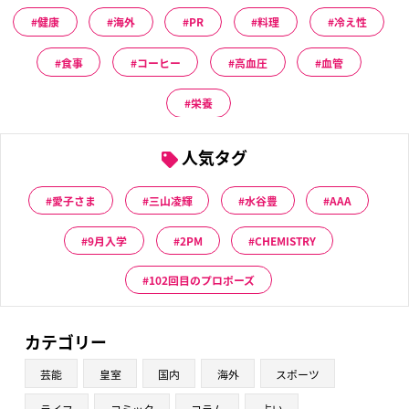
健康
海外
PR
料理
冷え性
食事
コーヒー
高血圧
血管
栄養
人気タグ
愛子さま
三山凌輝
水谷豊
AAA
9月入学
2PM
CHEMISTRY
102回目のプロポーズ
カテゴリー
芸能
皇室
国内
海外
スポーツ
ライフ
コミック
コラム
占い