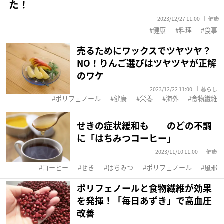
た！
2023/12/27 11:00
健康
健康
料理
食事
売るためにワックスでツヤツヤ？
NO！りんご選びはツヤツヤが正解
のワケ
2023/12/22 11:00
暮らし
ポリフェノール
健康
栄養
海外
食物繊維
せきの症状緩和も――のどの不調
に「はちみつコーヒー」
2023/11/10 11:00
健康
コーヒー
せき
はちみつ
ポリフェノール
風邪
ポリフェノールと食物繊維が効果
を発揮！「毎日あずき」で高血圧
改善