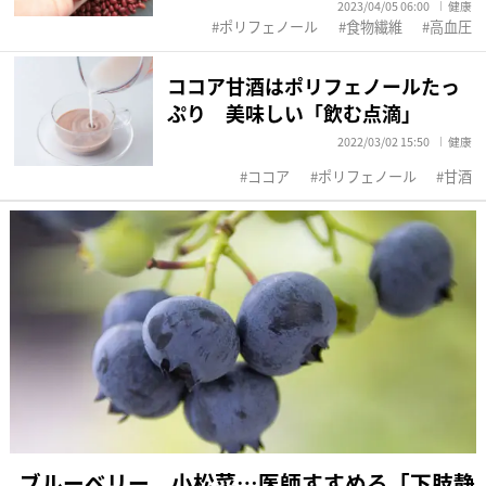
2023/04/05 06:00
健康
ポリフェノール
食物繊維
高血圧
ココア甘酒はポリフェノールたっ
ぷり 美味しい「飲む点滴」
2022/03/02 15:50
健康
ココア
ポリフェノール
甘酒
ブルーベリー、小松菜…医師すすめる「下肢静