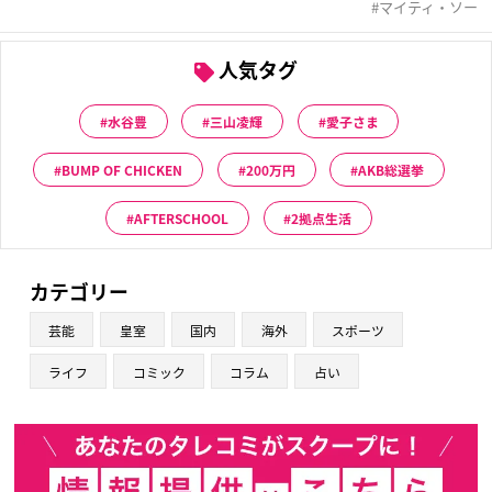
マイティ・ソー
人気タグ
水谷豊
三山凌輝
愛子さま
BUMP OF CHICKEN
200万円
AKB総選挙
AFTERSCHOOL
2拠点生活
カテゴリー
芸能
皇室
国内
海外
スポーツ
ライフ
コミック
コラム
占い