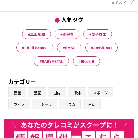
マスターズ
人気タグ
三山凌輝
水谷豊
愛子さま
Chilli Beans.
BMSG
AmBitious
BABYMETAL
Block.B
カテゴリー
芸能
皇室
国内
海外
スポーツ
ライフ
コミック
コラム
占い