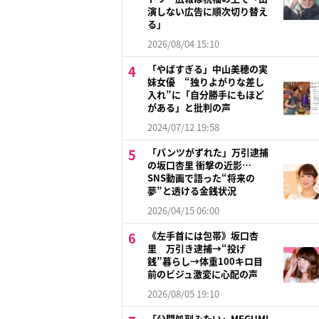
演しない広告に順次切り替え
る」
2026/08/04 15:10
「やばすぎる」中山美穂の実
妹女優 “独りよがりな差し
入れ”に「自分勝手にもほど
がある」と批判の声
2024/07/12 19:58
「パンツがずれた」万引逮捕
の坂口杏里 衝撃の近影…
SNS動画で語った“将来の
夢”と透ける金銭状況
2026/04/15 06:00
《左手首には包帯》坂口杏
里 万引き逮捕→“投げ
銭”暮らし→体重100キロ目
前のビジュ激変に心配の声
2026/08/05 19:10
「公開処刑みたい」MEGUMI