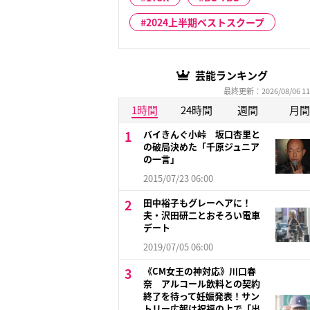
2024上半期ベストスクープ
芸能ランキング
最終更新：2026/08/06 11
1時間
24時間
週間
月間
バイきんぐ小峠 坂口杏里と
の破局決めた「千原ジュニア
の一言」
2015/07/23 06:00
田中裕子もグレーヘアに！
夫・沢田研二とおそろい電車
デート
2019/07/05 06:00
《CM女王の神対応》川口春
奈 アルコール飲料との契約
終了を待って妊娠発表！サン
トリー広報は祝福の上で「出