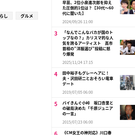
早苗、2位小泉進次郎を抑え
た圧倒的1位は？【30代〜60
代に聞いた】
らし
グルメ
2024/09/26 11:00
「なんでこんなバカが国のト
ップなの？」カリスマ的な人
気を誇るアーティスト 高市
首相の“洋服選び”投稿に怒
り爆発
2025/11/24 17:15
田中裕子もグレーヘアに！
夫・沢田研二とおそろい電車
デート
2019/07/05 06:00
バイきんぐ小峠 坂口杏里と
の破局決めた「千原ジュニア
の一言」
2015/07/23 06:00
《CM女王の神対応》川口春