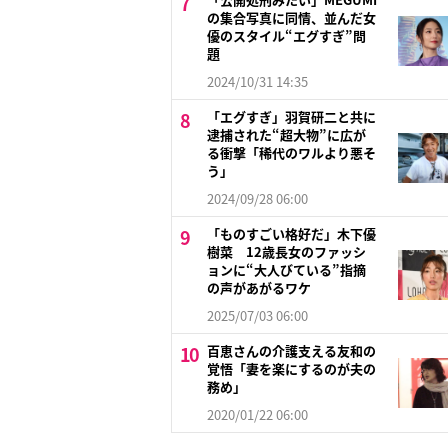
の集合写真に同情、並んだ女
優のスタイル“エグすぎ”問
題
2024/10/31 14:35
「エグすぎ」羽賀研二と共に
逮捕された“超大物”に広が
る衝撃「稀代のワルより悪そ
う」
2024/09/28 06:00
「ものすごい格好だ」木下優
樹菜 12歳長女のファッシ
ョンに“大人びている”指摘
の声があがるワケ
2025/07/03 06:00
百恵さんの介護支える友和の
覚悟「妻を楽にするのが夫の
務め」
2020/01/22 06:00