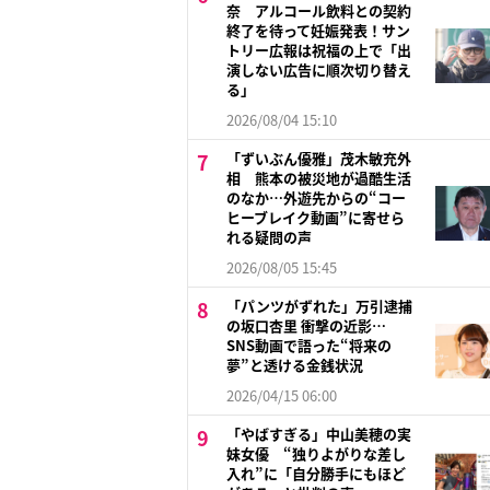
奈 アルコール飲料との契約
終了を待って妊娠発表！サン
トリー広報は祝福の上で「出
演しない広告に順次切り替え
る」
2026/08/04 15:10
「ずいぶん優雅」茂木敏充外
相 熊本の被災地が過酷生活
のなか…外遊先からの“コー
ヒーブレイク動画”に寄せら
れる疑問の声
2026/08/05 15:45
「パンツがずれた」万引逮捕
の坂口杏里 衝撃の近影…
SNS動画で語った“将来の
夢”と透ける金銭状況
2026/04/15 06:00
「やばすぎる」中山美穂の実
妹女優 “独りよがりな差し
入れ”に「自分勝手にもほど