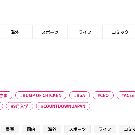
海外
スポーツ
ライフ
コミック
さま
BUMP OF CHICKEN
BoA
CEO
ACEe
9月入学
COUNTDOWN JAPAN
皇室
国内
海外
スポーツ
ライフ
コミ