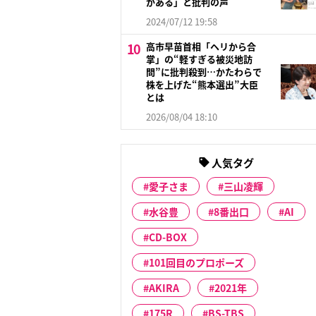
がある」と批判の声
2024/07/12 19:58
高市早苗首相「ヘリから合
掌」の“軽すぎる被災地訪
問”に批判殺到…かたわらで
株を上げた“熊本選出”大臣
とは
2026/08/04 18:10
人気タグ
愛子さま
三山凌輝
水谷豊
8番出口
AI
CD-BOX
101回目のプロポーズ
AKIRA
2021年
175R
BS-TBS