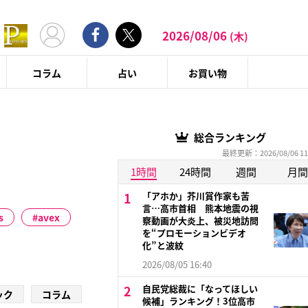
2026/08/06
(木)
コラム
占い
お買い物
総合ランキング
最終更新：2026/08/06 11
1時間
24時間
週間
月間
「アホか」芥川賞作家も苦
言…高市首相 熊本地震の視
s
avex
察動画が大炎上、被災地訪問
を“プロモーションビデオ
化”と波紋
2026/08/05 16:40
自民党総裁に「なってほしい
ック
コラム
候補」ランキング！3位高市