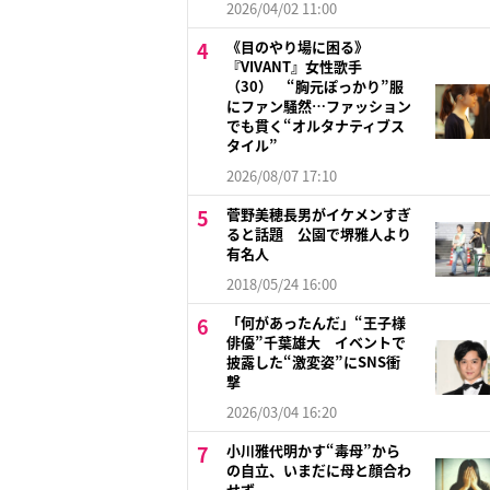
2026/04/02 11:00
《目のやり場に困る》
『VIVANT』女性歌手
（30） “胸元ぽっかり”服
にファン騒然…ファッション
でも貫く“オルタナティブス
タイル”
2026/08/07 17:10
菅野美穂長男がイケメンすぎ
ると話題 公園で堺雅人より
有名人
2018/05/24 16:00
「何があったんだ」“王子様
俳優”千葉雄大 イベントで
披露した“激変姿”にSNS衝
撃
2026/03/04 16:20
小川雅代明かす“毒母”から
の自立、いまだに母と顔合わ
せず