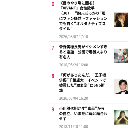
《目のやり場に困る》
『VIVANT』女性歌手
（30） “胸元ぽっかり”服
にファン騒然…ファッション
でも貫く“オルタナティブス
タイル”
2026/08/07 17:10
菅野美穂長男がイケメンすぎ
ると話題 公園で堺雅人より
有名人
2018/05/24 16:00
「何があったんだ」“王子様
俳優”千葉雄大 イベントで
披露した“激変姿”にSNS衝
撃
2026/03/04 16:20
小川雅代明かす“毒母”から
の自立、いまだに母と顔合わ
せず
2018/11/18 11:00