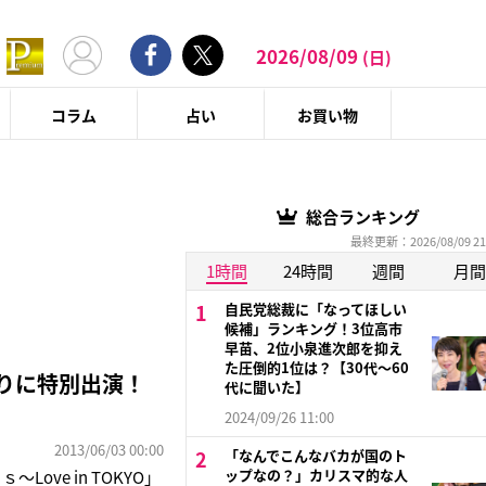
2026/08/09
(日)
コラム
占い
お買い物
総合ランキング
最終更新：2026/08/09 21
1時間
24時間
週間
月間
自民党総裁に「なってほしい
候補」ランキング！3位高市
早苗、2位小泉進次郎を抑え
た圧倒的1位は？【30代〜60
年ぶりに特別出演！
代に聞いた】
2024/09/26 11:00
2013/06/03 00:00
「なんでこんなバカが国のト
ップなの？」カリスマ的な人
ove in TOKYO」