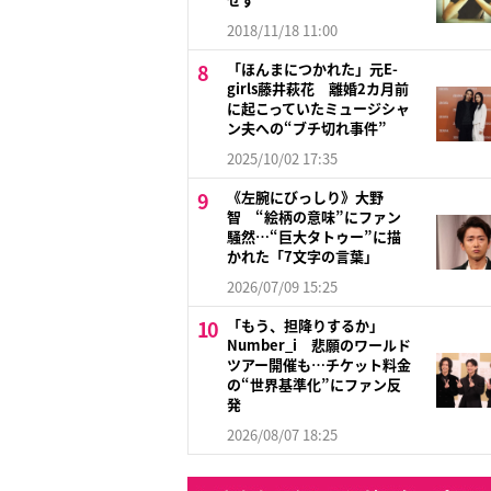
2018/11/18 11:00
「ほんまにつかれた」元E-
girls藤井萩花 離婚2カ月前
に起こっていたミュージシャ
ン夫への“ブチ切れ事件”
2025/10/02 17:35
《左腕にびっしり》大野
智 “絵柄の意味”にファン
騒然…“巨大タトゥー”に描
かれた「7文字の言葉」
2026/07/09 15:25
「もう、担降りするか」
Number_i 悲願のワールド
ツアー開催も…チケット料金
の“世界基準化”にファン反
発
2026/08/07 18:25