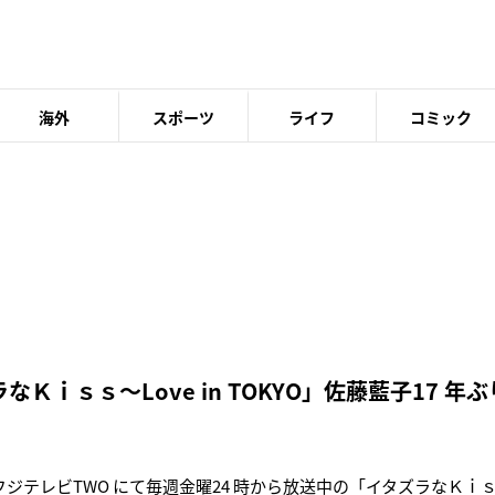
海外
スポーツ
ライフ
コミック
なＫｉｓｓ～Love in TOKYO」佐藤藍子17 
フジテレビTWO にて毎週金曜24 時から放送中の「イタズラなＫｉｓｓ～L