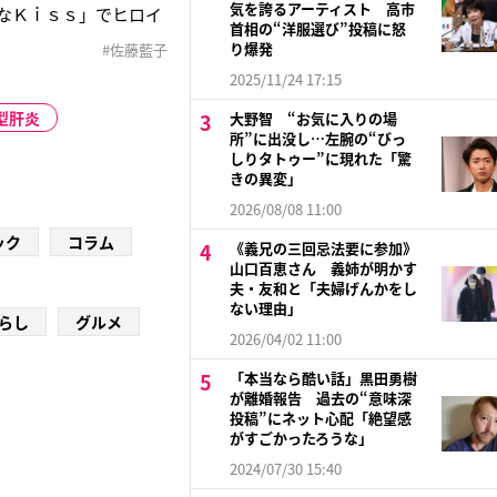
気を誇るアーティスト 高市
ラなＫｉｓｓ」でヒロイ
首相の“洋服選び”投稿に怒
ラなＫｉｓｓ」は多田か
り爆発
#佐藤藍子
までに日本・台湾・韓
2025/11/24 17:15
型肝炎
大野智 “お気に入りの場
所”に出没し…左腕の“びっ
しりタトゥー”に現れた「驚
きの異変」
2026/08/08 11:00
ック
コラム
《義兄の三回忌法要に参加》
山口百恵さん 義姉が明かす
夫・友和と「夫婦げんかをし
ない理由」
らし
グルメ
2026/04/02 11:00
「本当なら酷い話」黒田勇樹
が離婚報告 過去の“意味深
投稿”にネット心配「絶望感
がすごかったろうな」
2024/07/30 15:40