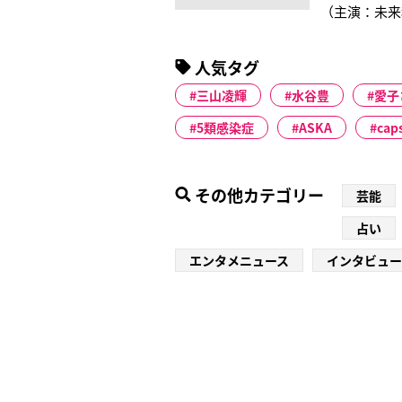
（主演：未来
ンを演じた佐
おる原作の累
人気タグ
三山凌輝
水谷豊
愛子
5類感染症
ASKA
cap
その他カテゴリー
芸能
占い
エンタメニュース
インタビュー