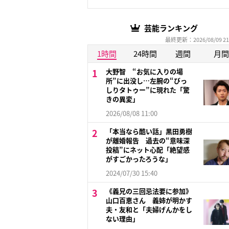
芸能ランキング
最終更新：2026/08/09 21
1時間
24時間
週間
月間
大野智 “お気に入りの場
所”に出没し…左腕の“びっ
しりタトゥー”に現れた「驚
きの異変」
2026/08/08 11:00
「本当なら酷い話」黒田勇樹
が離婚報告 過去の“意味深
投稿”にネット心配「絶望感
がすごかったろうな」
2024/07/30 15:40
《義兄の三回忌法要に参加》
山口百恵さん 義姉が明かす
夫・友和と「夫婦げんかをし
ない理由」