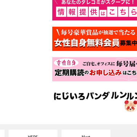
HERS
Mart