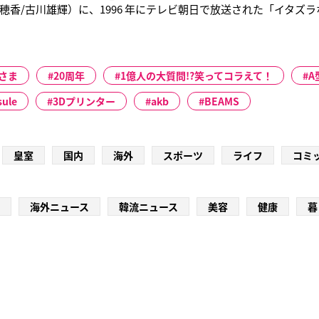
穂香/古川雄輝）に、1996 年にテレビ朝日で放送された「イタズ
藤藍子が特別出演し、歴代ヒロインの共演が実現した。「イタズ
計発行部数約3,000 万部を誇る日本の大ヒット少女漫画で、これ
さま
20周年
1億人の大質問!?笑ってコラえて！
A
sule
3Dプリンター
akb
BEAMS
皇室
国内
海外
スポーツ
ライフ
コミ
海外ニュース
韓流ニュース
美容
健康
暮