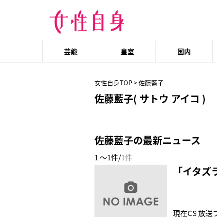
芸能
皇室
国内
女性自身TOP
>
佐藤藍子
佐藤藍子( サトウ アイコ )
佐藤藍子の最新ニュース
1 ～1件/
1件
「イタズラ
現在CS 放送