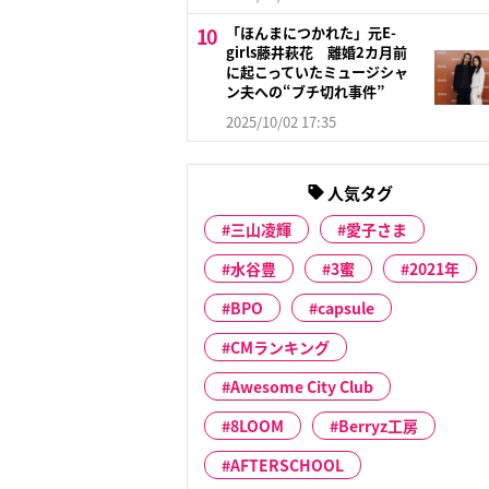
「ほんまにつかれた」元E-
girls藤井萩花 離婚2カ月前
に起こっていたミュージシャ
ン夫への“ブチ切れ事件”
2025/10/02 17:35
人気タグ
三山凌輝
愛子さま
水谷豊
3蜜
2021年
BPO
capsule
CMランキング
Awesome City Club
8LOOM
Berryz工房
AFTERSCHOOL