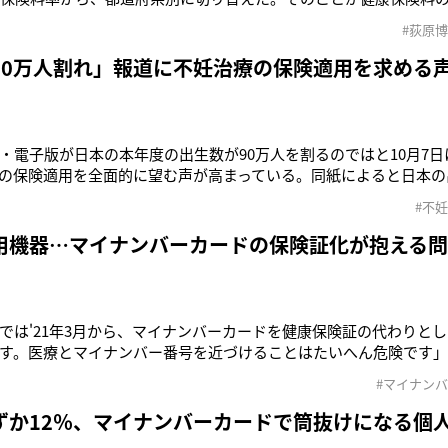
にできることは何なのか？ 経済ジャーナリストの荻原博子さんが
#荻原
は使い、民間保険のムダを見直す全国平均は今も10％ですが、都
高い佐賀県は10.
90万人割れ」報道に不妊治療の保険適用を求める
・電子版が日本の本年度の出生数が90万人を割るのではと10月7
の保険適用を全面的に望む声が高まっている。同紙によると日本の
5.9％減。30年ぶりの減少ペースだという。その理由を「団塊ジュ
#不
の女性が減ったことが大きい」と説明。さらにグラフとともに、「1
か3年
用機器…マイナンバーカードの保険証化が抱える
では'21年3月から、マイナンバーカードを健康保険証の代わりと
す。医療とマイナンバー番号を近づけることはたいへん危険です
協会・事務局主幹の知念哲さん。マイナンバー制度が法制化され
#マイナン
る方だ。そもそも政府がマイナンバーを国民全員に振り分けたのが'
も使える顔写真付
ずか12％、マイナンバーカードで筒抜けになる個