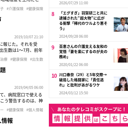
2026/07/29 11:00
解説してくれたーー。
博子
#介護保険
#健康保険
道府県別を見ると、も
「エグすぎ」羽賀研二と共に
声
逮捕された“超大物”に広が
る衝撃「稀代のワルより悪そ
う」
2024/09/28 06:00
2019/10/07 21:10
日に報じた。それを受
百恵さんの介護支える友和の
出生数は1～7月、前年
覚悟「妻を楽にするのが夫の
ニア世代が40代後半に
務め」
妊治療
#健康保険
#出生数
6年に100万人を下回
2020/01/22 06:00
問題
川口春奈（29）と5年交際→
破局した格闘家に「責任逃
れ」と批判があがるワケ
2019/04/05 06:00
2024/03/12 15:50
して、病院窓口で使える
」こう警告するのは、神
る前から、ずっと研究
バー
#健康保険
#個人情報
15年末。翌年、身分
人情報