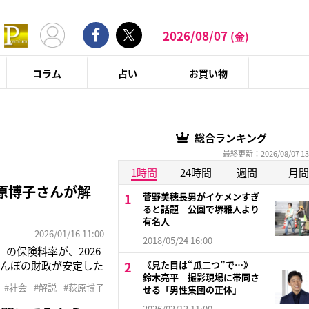
2026/08/07
(金)
コラム
占い
お買い物
総合ランキング
最終更新：2026/08/07 13
1時間
24時間
週間
月間
原博子さんが解
菅野美穂長男がイケメンすぎ
ると話題 公園で堺雅人より
有名人
2026/01/16 11:00
2018/05/24 16:00
の保険料率が、2026
けんぽの財政が安定した
《見た目は“瓜二つ”で…》
鈴木亮平 撮影現場に帯同さ
ていました。2026年
#社会
#解説
#荻原博子
せる「男性集団の正体」
です。2025年は、春闘
2026/02/12 11:00