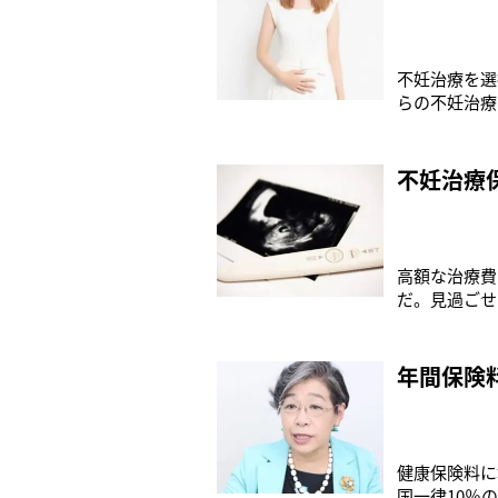
不妊治療を選
らの不妊治療
人となった（
れた計算にな
明言した。妊
不妊治療
高額な治療費
だ。見過ごせ
る。厚生労働
どもの数も増
総出生数は91
年間保険
健康保険料に
国一律10％