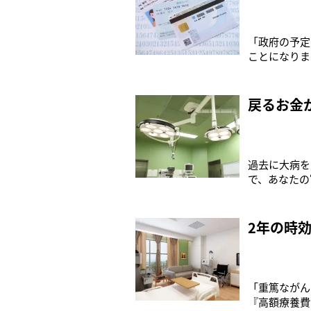
「政府の予定
ことになりま
奈川県保険医
をつづけてい
証明書として
戻るお金
過去に大病を
で、あなたの
払えなくて苦
て上限を設け
数百万円”な
2年の時
「重篤ながん
『高額療養費