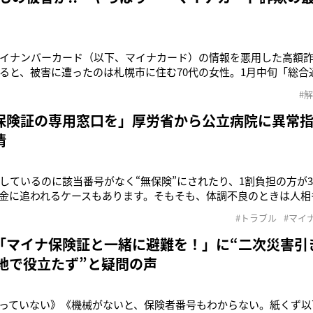
イナンバーカード（以下、マイナカード）の情報を悪用した高額
ると、被害に遭ったのは札幌市に住む70代の女性。1月中旬「総合
師から「口座情報が流出した」と電話が入った。被害女性は、指
#
応じて、マイナカードを見せたという。「詐欺師は、映像を基にマ
と思います」そう指摘す
保険証の専用窓口を」厚労省から公立病院に異常
情
しているのに該当番号がなく“無保険”にされたり、1割負担の方が
金に追われるケースもあります。そもそも、体調不良のときは人相
ないケースもいまだあります」（本並さん）そう明かすのは、マ
#トラブル
#マイ
全国保険医団体連合会（以下、保団連）の事務局次長・本並省吾
か、2024年1
「マイナ保険証と一緒に避難を！」に“二次災害引
災地で役立たず”と疑問の声
っていない》《機械がないと、保険者番号もわからない。紙くず以