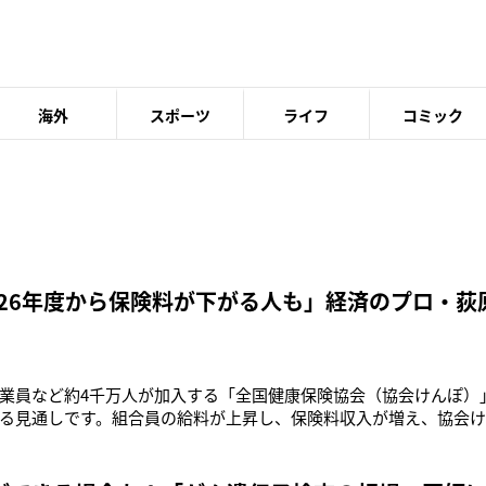
海外
スポーツ
ライフ
コミック
’26年度から保険料が下がる人も」経済のプロ・荻
業員など約4千万人が加入する「全国健康保険協会（協会けんぽ）」
る見通しです。組合員の給料が上昇し、保険料収入が増え、協会
ます。保険料率は地域によりますが、2012年度から平均10％が続い
1ポイント下がって9.9％となる模様。確定すれば34年ぶりの引き下げ