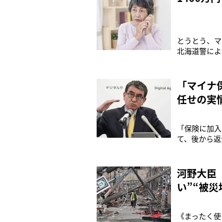
とうとう、マ
北海道警によ
を名乗る詐欺
ビデオ通話に
のではないか
「マイナ
任せの実
「保険に加入
て、後から返
顔認証が通ら
査している、
ルが減らないな
河野大臣
い”“被
《まったく使