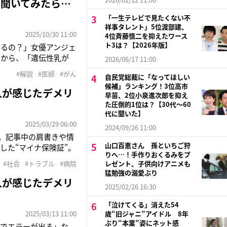
に聞いてみたら…
「一生テレビで見たくない不
祥事タレント」5位渡部建、
2025/10/30 11:00
4位斉藤慎二を抑えたワース
ト3は？【2026年版】
するの？」女優アンジェ
とから、「遺伝性乳が
2026/06/17 11:00
研有明病院臨床遺伝医療
#解説
#医師
#がん
自民党総裁に「なってほしい
0～15％は、乳がんや
候補」ランキング！3位高市
人が感じたデメリ
早苗、2位小泉進次郎を抑え
た圧倒的1位は？【30代〜60
代に聞いた】
2025/03/29 06:00
2024/09/26 11:00
す。記事中の肩書きや情
山口百恵さん 孫といちご狩
した“マイナ保険証”。
りへ…！手作りおくるみをプ
、昨年12月2日をも
#社会
#トラブル
#病院
レゼント、子供向けアニメも
け、今年1月のマイナ
猛勉強の溺愛ぶり
人が感じたデメリ
2025/02/26 16:30
「泣けてくる」消えた54
2025/03/13 11:00
歳“旧ジャニ”アイドル 8年
ぶり“本業”姿にネット感
証でエラーが出る」な