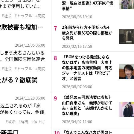
涙…現在は家賃3.4万円の“懐
今まで使用していた、
事情”
の利用登録者数は、前
#社会
#トラブル
#病院
2026/08/06 19:10
ードから保険証の機能を
詐欺被害も増加…
2年前から行方不明だった4
歳女児が祖父宅の隠し部屋か
ら発見
2024/12/05 06:00
2022/02/16 17:59
しまう患者さんもいる
「BGMをつける発想になら
は、全国保険医団体連合
ないはず」高市首相 大炎上
で“任意”。一方で、現
の熊本地震の視察動画 有名
#社会
#トラブル
#病院
ろが、保団連が行った
ジャーナリストは「PRビデ
上がる？徹底試
オ」と苦言
2026/08/07 06:00
《義兄の三回忌法要に参加》
2024/11/28 06:00
山口百恵さん 義姉が明かす
が返金されるのが『高
夫・友和と「夫婦げんかをし
が長くなっても、金銭
ない理由」
き上げる案を示しまし
#政治
#解説
#値上げ
2026/04/02 11:00
た社会保障費の負担は
最新手口
「なんでこんなバカが国のト