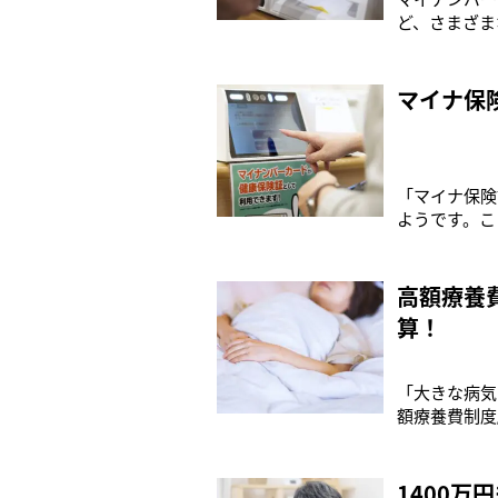
ど、さまざま
いわゆる“紙
月比で約87
外す“解除申
マイナ保
「マイナ保険
ようです。こ
会（以下、保
在の健康保険
最終アンケー
高額療養
算！
「大きな病気
額療養費制度
面の負担を抑
た」（全国紙
右肩上がりだ
1400