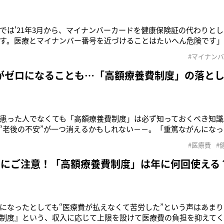
では'21年3月から、マイナンバーカードを健康保険証の代わりと
す。医療とマイナンバー番号を近づけることはたいへん危険です
協会・事務局主幹の知念哲さん。マイナンバー制度が法制化され
#マイナン
る方だ。そもそも政府がマイナンバーを国民全員に振り分けたのが'
も使える顔写真付
がゼロになることも…「高額療養費制度」の落と
患った人でなくても「高額療養費制度」は必ず知っておくべき知識
“老後の不安”が一つ消えるかもしれない－－。「重篤ながんになっ
労した”という声はあまり聞きません。日本には『高額療養費制度
#医療費
#
て医療費の負担を抑えてくれる制度がありますから、一般的な保険
んてことにはならな
効にご注意！「高額療養費制度」は年に何回使える
になったとしても“医療費が払えなくて苦労した”という声はあま
制度』という、収入に応じて上限を設けて医療費の負担を抑えて