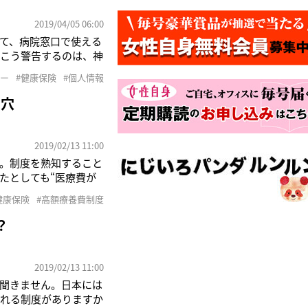
2019/04/05 06:00
して、病院窓口で使える
」こう警告するのは、神
る前から、ずっと研究
バー
#健康保険
#個人情報
15年末。翌年、身分
し穴
2019/02/13 11:00
。制度を熟知すること
たとしても“医療費が
』という、収入に応じ
健康保険
#高額療養費制度
診療であれば“実費で
？
2019/02/13 11:00
り聞きません。日本には
くれる制度がありますか