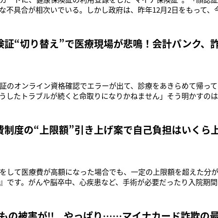
な不具合が相次いでいる。しかし政府は、昨年12月2日をもって、
の保険証”の新規発行を終了。これを受け、今年1月のマイナ保険証
万件増加して、約8,153万件に。ところが一方で、マイナンバーカ
請”も急増
険証“切り替え”で医療現場が悲鳴！会計パンク、
証のオンライン資格確認でエラーが出て、診療をあきらめて帰って
うしたトラブルが続くと命取りになりかねません」そう明かすの
団連）事務局次長の本並省吾さん。マイナ保険証の取得は、あくま
証は、12月2日に新規発行が停止されることが決まっている。とこ
ト調査では、回答
費制度の“上限額”引き上げ案で自己負担はいくら
をして医療費が高額になった場合でも、一定の上限額を超えた分
』です。がんや脳卒中、心疾患など、手術が必要だったり入院期間
えられる制度ですが、11月21日、政府はその上限額を一定程度引
記者）消費税や防衛費のための増税に目が行きがちだが、こうし
。近著に『共働きなのに
万円もの被害が!! やっぱり……マイナカード詐欺の