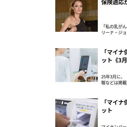
保険適応
「私の乳がん
リーナ・ジョ
ん卵巣がん症
部長の植木有
卵巣がんにな
「マイナ
ット《3
25年3月に
報などは掲載
「顔認証でエ
って、今まで
保険証の利用
「マイナ
ット
マイナンバー