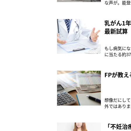
な声が。能登
露呈した“マ
（61）は1
批判が高まっ
乳がん1年
最新試算
もし病気にな
に当たる約3
とが重要だ。
必要がある生
る五良会竹内
FPが教
想像だにして
外ではありま
「コロナ前は
かかわる価値
りましょう。
「不妊治