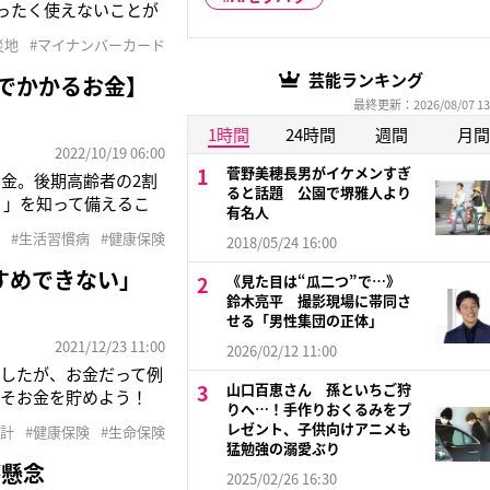
ったく使えないことが
野太郎デジタル大臣
災地
#マイナンバーカード
ほしい〉と会見で述べ、
芸能ランキング
気でかかるお金】
最終更新：2026/08/07 13
1時間
24時間
週間
月間
2022/10/19 06:00
菅野美穂長男がイケメンすぎ
金。後期高齢者の2割
ると話題 公園で堺雅人より
？」を知って備えるこ
有名人
。定期的に診察を受ける
#生活習慣病
#健康保険
2018/05/24 16:00
増になります」こう語
すめできない」
《見た目は“瓜二つ”で…》
鈴木亮平 撮影現場に帯同さ
せる「男性集団の正体」
2021/12/23 11:00
2026/02/12 11:00
したが、お金だって例
山口百恵さん 孫といちご狩
こそお金を貯めよう！
りへ…！手作りおくるみをプ
はなくなるなど、お金に
レゼント、子供向けアニメも
家計
#健康保険
#生命保険
て“負けない家計”を作
猛勉強の溺愛ぶり
が懸念
2025/02/26 16:30