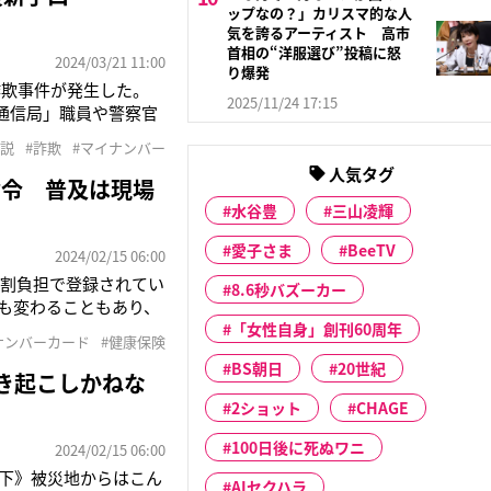
ップなの？」カリスマ的な人
気を誇るアーティスト 高市
首相の“洋服選び”投稿に怒
2024/03/21 11:00
り爆発
詐欺事件が発生した。
2025/11/24 17:15
通信局」職員や警察官
示されるままスマホの
解説
#詐欺
#マイナンバー
イナカードを偽造した
人気タグ
指令 普及は現場
水谷豊
三山凌輝
愛子さま
BeeTV
2024/02/15 06:00
3割負担で登録されてい
8.6秒バズーカー
も変わることもあり、
イナ関連のトラブルを調
「女性自身」創刊60周年
ナンバーカード
#健康保険
さんだ。一向にトラブ
BS朝日
20世紀
き起こしかねな
2ショット
CHAGE
100日後に死ぬワニ
2024/02/15 06:00
下》被災地からはこん
AIセクハラ