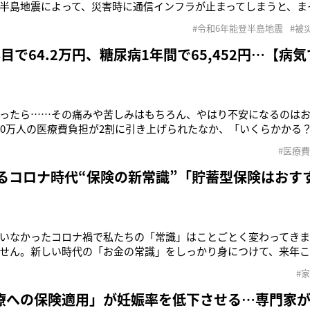
半島地震によって、災害時に通信インフラが止まってしまうと、ま
イナンバーカード”（以下、マイナカード）。にもかかわらず、河
#令和6年能登半島地震
#被
月23日、〈災害時にはマイナカードを財布に入れて一緒に避難して
ている。「河野大臣
目で64.2万円、糖尿病1年間で65,452円…【病
ったら……その痛みや苦しみはもちろん、やはり不安になるのはお
70万人の医療費負担が2割に引き上げられたなか、「いくらかかる
「1割負担の人が2割負担となると、単純に医療費が倍になります
#医療費
活習慣病などをお持ちの方は、5年、10年で考えればかなりの負担
内科小児科医院
えるコロナ時代“保険の新常識”「貯蓄型保険はおす
いなかったコロナ禍で私たちの「常識」はことごとく変わってきま
せん。新しい時代の「お金の常識」をしっかり身につけて、来年
当たり前だったお金の使い方が、ウィズコロナの時代にはそうで
#
観がガラッと変わりました。こんなときだからこそ、変化に対応し
今は生活がキツいかも
療への保険適用」が妊娠率を低下させる…専門家