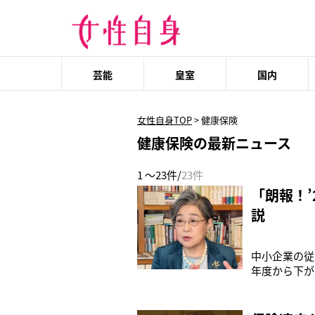
芸能
皇室
国内
女性自身TOP
>
健康保険
健康保険の最新ニュース
1 ～23件/
23件
「朗報！
説
中小企業の従
年度から下が
ためといわれ
度からは0.
で2年連