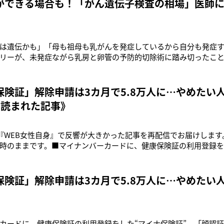
ができる場合も！「がん遺伝子検査の相場」医師
は遺伝かも」「母も祖母も乳がんを発症しているから自分も発症
リーが、未発症ながら乳房と卵管の予防的切除術に踏み切ったこ
候群（以下HBOC）」が注目を集めたことが記憶に新しい。がん
紗先生が解説する。「日本の乳がん患者の約4％、卵巣がん患者の1
りやすい1BRC
保険証」解除申請は3カ月で5.8万人に…やめたい
月読まれた記事》
、『WEB女性自身』で反響が大きかった記事を再配信でお届けしま
時のままです。■マイナンバーカードに、健康保険証の利用登録を
ラーが出る」など、さまざまな不具合が相次いでいる。しかし政府は
使用していた、いわゆる“紙の保険証”の新規発行を終了。これを受
登録者数は
保険証」解除申請は3カ月で5.8万人に…やめたい
カードに、健康保険証の利用登録をした“マイナ保険証”。「顔認