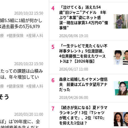
「泣けてくる」消えた54
歳“旧ジャニ”アイドル 8年
2020/10/22 15:50
ぶり“本業”姿にネット感
5.5組に1組が何かし
涙…現在は家賃3.4万円の“懐
去最多の5万6,979
事情”
に1人が体外受精で生ま
治療
#健康保険
#産婦人科
2026/08/06 19:10
用の対象にする方針を
「一生テレビで見たくない不
祥事タレント」5位渡部建、
4位斉藤慎二を抑えたワース
ト3は？【2026年版】
2020/10/22 15:50
2026/06/17 11:00
あたっての課題は山積み
婦は、年々増加してい
森泉と結婚したイケメン僧侶
。体外受精で生まれた子
夫 前妻はズムサタ望月アナ
治療
#健康保険
#産婦人科
科婦人科学会）。同年の
だった
そう
2018/04/26 06:00
【続きが気になる】夏ドラマ
ランキング！3位『Tシャツ
2020/03/20 11:00
が乾くまで』、2位『GTO』
」は’09年度に、全
を抑えた1位は？
の地域格差を生んだと