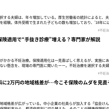
択する夫婦は、年々増加している。厚生労働省の統計によると、夫婦
を経験。体外受精で生まれた子どもの数も増加しており、’18年には過
日本産科婦人科学会）。同年の総出生数は91万8,400人で、16人
#不妊
る。そんななか、菅義偉首相は2年後をめどに、不妊治療を保険適
保険適用で“手抜き診療”増える？専門家が解説
がかかる不妊治療。保険適用化は一見喜ばしく思えるが、実施に
ない懸念を、現場の専門医に聞いたーー。不妊治療を選択する夫
省の統計によると、夫婦5.5組に1組が何かしらの不妊治療を経験
#不妊
加しており、’18年には過去最多の5万6,979人となった（日本産
万8,4
料に2万円の地域格差が…今こそ保険のムダを見直
地域格差が広がっている。中小企業の社員らが加入する「協会けんぽ
の保険料率から、都道府県別に切り替えた。そのことが健康保険料