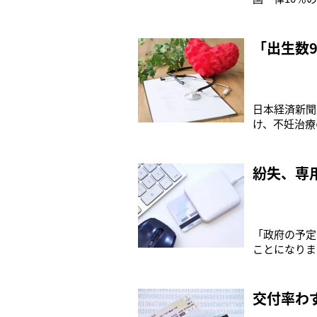
いう。私たち
■使える制度
っとも料率が
「出生数
日本経済新聞
け、不妊治療
同期に比べて
なり、出産期
ってからわず
紛失、専
「政府の予定
ことになりま
奈川県保険医
をつづけてい
証明書として
交付率わ