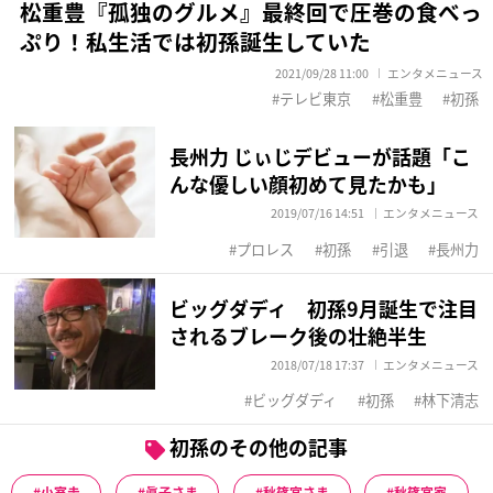
松重豊『孤独のグルメ』最終回で圧巻の食べっ
ぷり！私生活では初孫誕生していた
2021/09/28 11:00
エンタメニュース
テレビ東京
松重豊
初孫
長州力 じぃじデビューが話題「こ
んな優しい顔初めて見たかも」
2019/07/16 14:51
エンタメニュース
プロレス
初孫
引退
長州力
ビッグダディ 初孫9月誕生で注目
されるブレーク後の壮絶半生
2018/07/18 17:37
エンタメニュース
ビッグダディ
初孫
林下清志
初孫のその他の記事
小室圭
眞子さま
秋篠宮さま
秋篠宮家