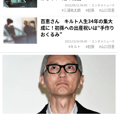
2022/06/11 06:00
エンタメニュース
三浦祐太朗
初孫
山口百恵
百恵さん キルト人生34年の集大
成に！初孫への出産祝いは“手作り
おくるみ”
2021/12/16 06:00
エンタメニュース
キルト
初孫
山口百恵