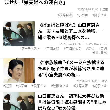
ませた「娘夫婦への淡白さ」
2025/12/02 11:00
皇室
秋篠宮家
小室圭
眞子さま
《ばぁばと呼ばれ》山口百恵さ
ん 夫・友和とアニメを勉強、一
緒に歌も…3歳初孫への...
2025/10/31 11:00
エンタメニュース
アーティスト
三浦友和
三浦祐太朗
初孫
夫婦
山口百恵
《“家族確執”イメージを払拭する
ため》紀子さまが秋篠宮さまに迫
る“小室夫妻への祝...
2025/09/22 06:00
皇室
初孫
小室圭
眞子さま
秋篠宮さま
秋篠宮家
紀子さま
山口百恵さん 初孫に大喜びも助
言は最低限！嫁も感謝する“出しゃ
ばらない”姑の流儀