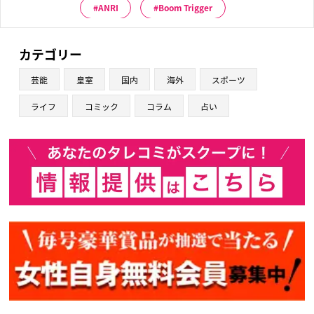
ANRI
Boom Trigger
カテゴリー
芸能
皇室
国内
海外
スポーツ
ライフ
コミック
コラム
占い