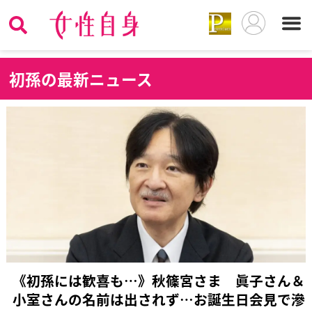
初
孫の最新ニュース
《初孫には歓喜も…》秋篠宮さま 眞子さん＆
小室さんの名前は出されず…お誕生日会見で滲