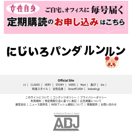
Official Site
JJ
CLASSY.
VERY
STORY
HERS
Mart
美ST
bis
和食スタイル
女性自身
SmartFLASH
kokode.jp
このサイトについて
コンテンツポリシー
プライバシーポリシー
利用規約
特定商取引法に基づく表記
広告掲載について
運営会社
ニュース提供先
WEBプッシュ通知について
情報提供
お問い合わせ