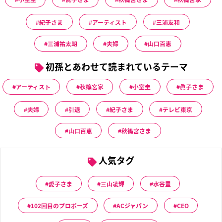
紀子さま
アーティスト
三浦友和
三浦祐太朗
夫婦
山口百恵
初孫とあわせて読まれているテーマ
アーティスト
秋篠宮家
小室圭
眞子さま
夫婦
引退
紀子さま
テレビ東京
山口百恵
秋篠宮さま
人気タグ
愛子さま
三山凌輝
水谷豊
102回目のプロポーズ
ACジャパン
CEO