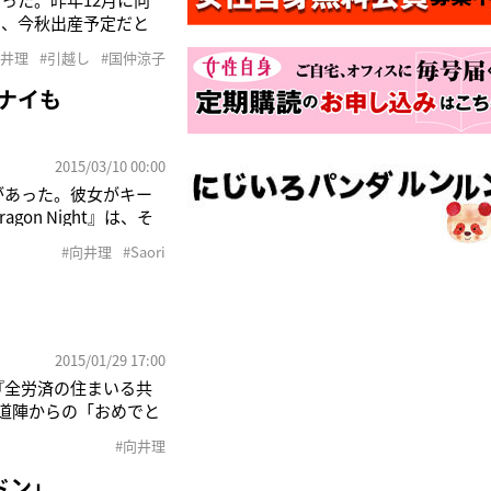
り、今秋出産予定だと
、足元はスニーカーとい
向井理
#引越し
#国仲涼子
の体には辛そうな大き
ゲナイも
2015/03/10 00:00
の姿があった。彼女がキー
n Night』は、そ
女はマスクで顔を隠して
#向井理
#Saori
。相手は、イケメ
2015/01/29 17:00
『全労済の住まいる共
報道陣からの「おめでと
結婚生活はスマイルで
#向井理
指輪もなかった。 そ
ドン」