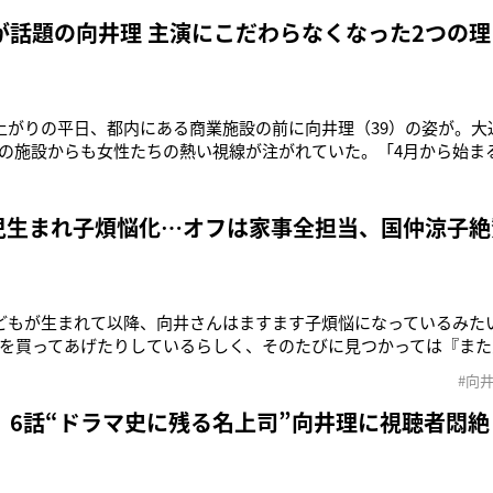
が、平安時代の宮廷を舞台にした今作では、それぞれ“狐の子”を
が話題の向井理 主演にこだわらなくなった2つの理
上がりの平日、都内にある商業施設の前に向井理（39）の姿が。大
の施設からも女性たちの熱い視線が注がれていた。「4月から始まる
『着飾る恋には理由があって』（TBS系）の撮影です。川口さんと
ェアを契機にひとつ屋根の下での共同生活を始める物語です。向井
アメーカーの社
2児生まれ子煩悩化…オフは家事全担当、国仲涼子絶
どもが生まれて以降、向井さんはますます子煩悩になっているみた
を買ってあげたりしているらしく、そのたびに見つかっては『また
す（笑）」（芸能関係者）猛暑が連日続くなか、都内の公園にひ
#向
た。向井理（37）だ。黒のキャップにハーフパンツという普段着
健在。右手は第1子（3
」6話“ドラマ史に残る名上司”向井理に視聴者悶絶