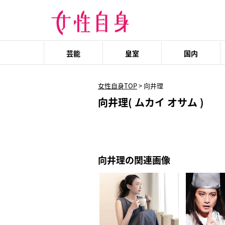
芸能
皇室
国内
女性自身TOP
>
向井理
向井理( ムカイ オサム )
向井理の関連画像