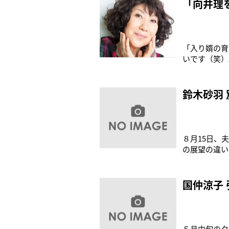
ど、“かわい
「向井理
「入り婿の育
いです（笑）
『もっとくさ
の。」（室井
岸部一徳、義
鈴木砂羽
８月15日、
の展望の違い
したが、結局
れ』にも出演
るなど波紋を
国仲涼子
５月中旬の夕