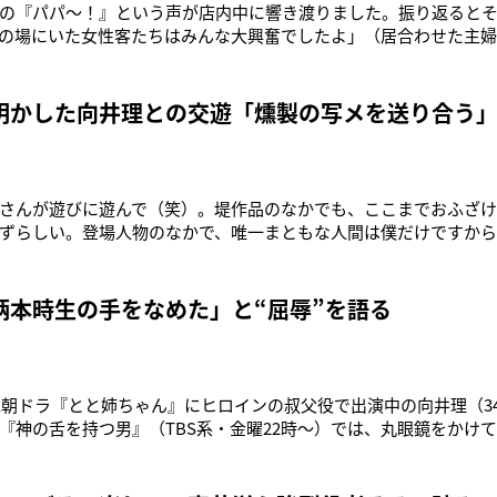
の『パパ〜！』という声が店内中に響き渡りました。振り返ると
の場にいた女性客たちはみんな大興奮でしたよ」（居合わせた主婦
型スーパーで主婦からの熱い視線を浴びていたのは俳優の向井理（
（38）と長男（1）の家族3人で買いものをしていた。注目を集め
材を吟味する向井夫妻。
明かした向井理との交遊「燻製の写メを送り合う
さんが遊びに遊んで（笑）。堤作品のなかでも、ここまでおふざ
ずらしい。登場人物のなかで、唯一まともな人間は僕だけですか
47）。日本の秘湯を舞台に、舐めたものの成分を瞬時に解析できる
（向井理）が、行く先々で出くわす事件をその特異な能力で鮮や
と長年温めた温泉ギャグ
柄本時生の手をなめた」と“屈辱”を語る
K朝ドラ『とと姉ちゃん』にヒロインの叔父役で出演中の向井理（34
『神の舌を持つ男』（TBS系・金曜22時〜）では、丸眼鏡をかけて
よく専門用語を言ったり、自分が証拠を見つけたのに、捕まる犯
ずですごくピュアな役。子供みたいな人なんだろうなって思いなが