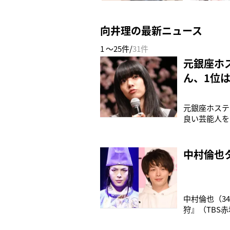
向井理の最新ニュース
1 ～25件/
31件
元銀座ホ
ん、1位
元銀座ホステ
良い芸能人を
運最強有名人
す。運気の流
選ばれたのは
中村倫也
中村倫也（3
狩』（TBS赤
日）で、美し