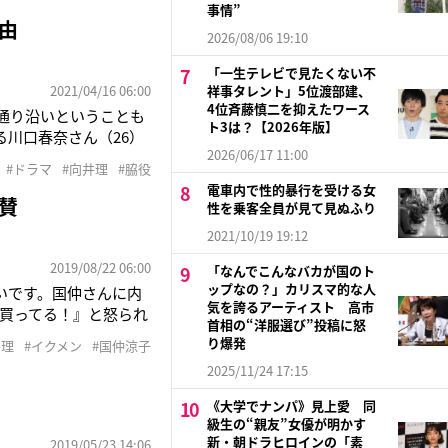
名乗る宮廷陰陽師・安倍
事情”
由
2026/08/06 19:10
「一生テレビで見たくない不
2021/04/16 06:00
祥事タレント」5位渡部建、
4位斉藤慎二を抑えたワース
通り沿いということも
ト3は？【2026年版】
川口春奈さん（26）
2026/06/17 11:00
横浜流星さん（24）
#ドラマ
#向井理
#脇役
さんは、川口さんが勤
電車内で性的暴行を受ける女
賛
性を乗客全員が見て見ぬふり
2021/10/19 19:12
2019/08/22 06:00
「なんでこんなバカが国のト
ップなの？」カリスマ的な人
いです。国仲さんに内
気を誇るアーティスト 高市
買ってる！』と怒られ
首相の“洋服選び”投稿に怒
ときわ目を引く長身男
り爆発
井理
#イクメン
#国仲涼子
スタイルだが、そのイ
2025/11/24 17:15
《大学でナンパ》見上愛 同
級生の“親友”女優が明かす
新・朝ドラヒロインの「素
2019/05/23 14:06