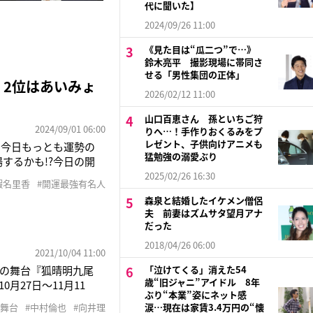
代に聞いた】
2024/09/26 11:00
《見た目は“瓜二つ”で…》
鈴木亮平 撮影現場に帯同さ
せる「男性集団の正体」
、2位はあいみょ
2026/02/12 11:00
山口百恵さん 孫といちご狩
2024/09/01 06:00
りへ…！手作りおくるみをプ
レゼント、子供向けアニメも
に今日もっとも運勢の
猛勉強の溺愛ぶり
するかも!?今日の開
い生き方が成功の秘訣で
2025/02/26 16:30
蝦名里香
#開運最強有名人
れましょう。第1位に
森泉と結婚したイケメン僧侶
夫 前妻はズムサタ望月アナ
だった
2018/04/26 06:00
2021/10/04 11:00
線の舞台『狐晴明九尾
「泣けてくる」消えた54
歳“旧ジャニ”アイドル 8年
月27日〜11月11
ぶり“本業”姿にネット感
笑ったときに目尻が下
#舞台
#中村倫也
#向井理
涙…現在は家賃3.4万円の“懐