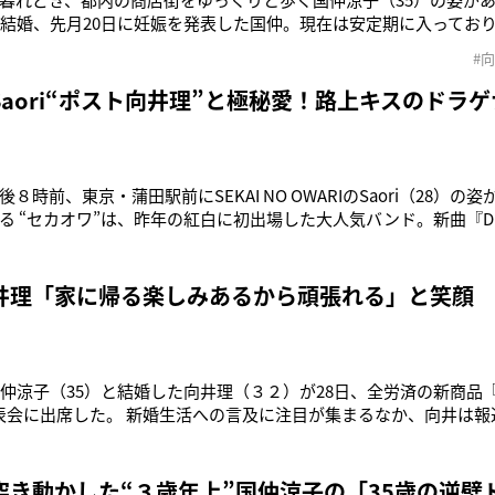
と結婚、先月20日に妊娠を発表した国仲。現在は安定期に入ってお
、ほぼスッピンの彼女はゆったりした白のシャツに八分丈パンツ
#
ファッション。とはいえ、まだお腹は目立っていない。手には身重
。３日分はありそ
aori“ポスト向井理”と極秘愛！路上キスのドラ
８時前、東京・蒲田駅前にSEKAI NO OWARIのSaori（28）
 “セカオワ”は、昨年の紅白に初出場した大人気バンド。新曲『Drago
ドラゲナイ”に聴こえるとネットでも流行語となった。この日の彼
ードマークの金髪が目を引く。駅を出ると、待っていた男性の元へ
井理「家に帰る楽しみあるから頑張れる」と笑顔
国仲涼子（35）と結婚した向井理（３２）が28日、全労済の新商品
表会に出席した。 新婚生活への言及に注目が集まるなか、向井は
」という問いかけに「ありがとうございます」と回答。しかし「
は決まりましたか」などの質問にはノーコメントで、左手薬指には
ちなんで住まい
突き動かした“３歳年上”国仲涼子の「35歳の逆壁