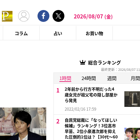
2026/08/07
(金)
コラム
占い
お買い物
総合ランキング
最終更新：2026/08/07 11
1時間
24時間
週間
月間
2年前から行方不明だった4
歳女児が祖父宅の隠し部屋か
ら発見
2022/02/16 17:59
自民党総裁に「なってほしい
候補」ランキング！3位高市
早苗、2位小泉進次郎を抑え
た圧倒的1位は？【30代〜60