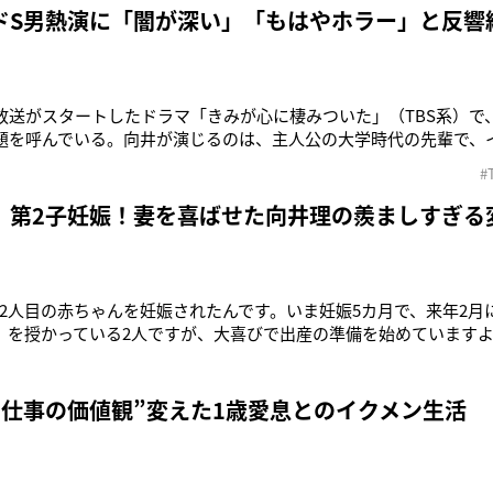
ドS男熱演に「闇が深い」「もはやホラー」と反響
ら放送がスタートしたドラマ「きみが心に棲みついた」（TBS系）
題を呼んでいる。向井が演じるのは、主人公の大学時代の先輩で、
ートサラリーマン。しかし実は悪魔のように残酷な裏の顔を持って
#
追い詰め支配しようとする。そのドSぶりは第1話からアクセル全
「本気で俺から離
 第2子妊娠！妻を喜ばせた向井理の羨ましすぎる
2人目の赤ちゃんを妊娠されたんです。いま妊娠5カ月で、来年2月
）を授かっている2人ですが、大喜びで出産の準備を始めています
日、国仲涼子（38）が第2子妊娠中であることを発表した。実はその
仲のおめでた情報をキャッチしていた。先週末に本誌が2人の所属事
より早く公式で“妊
“仕事の価値観”変えた1歳愛息とのイクメン生活