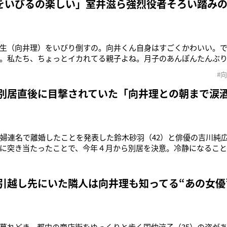
い”という要素は
をいびるの楽しい」室井滋ら強烈役者そろい踏み
生（向井理）をいびり倒すの。向井くん自身はすごくかわいい。
。私たち、ちょっとイカれてる親子よね。月子のあんぽんたんぶ
く、テンション上げて！』って言われて、エ〜ッ！て（笑）。オン
#
滋・以下同）主人公の育生の妻・楓（榮倉奈々）の祖父役の伊東
母を余貴美子……と強烈なキャ
 別居直後に目撃されていた「向井理との朝まで涙
夫婦連名で離婚したことを発表した鈴木砂羽（42）と俳優の吉川純広
に突き当たったことで、今年４月から別居を決意。冷静になるこ
、溝は埋まらなかったという。11年10月の結婚から約４年。鈴木
するなど仕事では大忙しだが、プライベートでは６月に夫の吉川
呼んでいた。当時、
 引越し先にいた隣人は向井理も知ってる“あの女優
暮れどき、都内の商店街をゆっくりと歩く国仲涼子（35）の姿があ