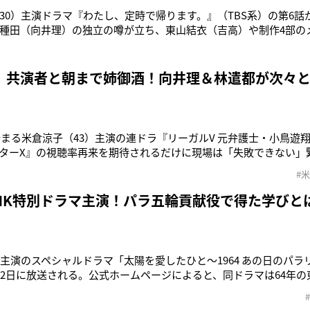
30）主演ドラマ『わたし、定時で帰ります。』（TBS系）の第6話が
種田（向井理）の独立の噂が立ち、東山結衣（吉高）や制作4部の
人の来栖（泉澤祐希）は新規案件のディレクターに名乗りでるが、
い。独立話や家族の問題で心に余裕がない種田は、来栖をフォロ
6話のあらすじ
 共演者と朝まで姉御酒！向井理＆林遣都が次々
に始まる米倉涼子（43）主演の連ドラ『リーガルV 元弁護士・小鳥遊
ターX』の視聴率再来を期待されるだけに現場は「失敗できない」
ン当初は米倉さんですら、初共演の方が多くて緊張していました。
#
上司役の高橋英樹さんと談笑したり、自ら音頭を取って弁護士チー
囲気は和やかにな
NHK特別ドラマ主演！パラ五輪貢献役で得た学びと
）主演のスペシャルドラマ「太陽を愛したひと～1964 あの日のパラ
22日に放送される。公式ホームページによると、同ドラマは64年
力したという伝説の医師・中村裕さん（享年57）の物語。中村さ
じるという。Twitterでは同ドラマについて《楽しみ!!東京オリン