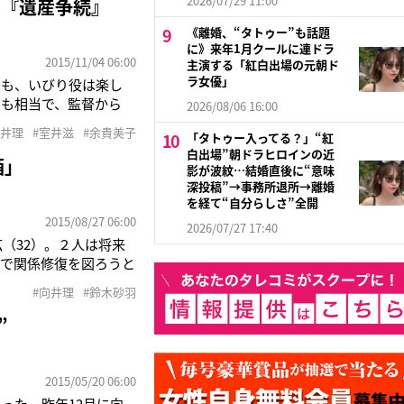
2026/07/29 11:00
の『遺産争続』
《離婚、“タトゥー”も話題
に》来年1月クールに連ドラ
2015/11/04 06:00
主演する「紅白出場の元朝ド
ラ女優」
でも、いびり役は楽し
りも相当で、監督から
2026/08/06 16:00
エアを見るのが怖い
向井理
#室井滋
#余貴美子
「タトゥー入ってる？」“紅
四朗をはじめ、義父を
白出場”朝ドラヒロインの近
酒」
影が波紋…結婚直後に“意味
深投稿”→事務所退所→離婚
を経て“自分らしさ”全開
2015/08/27 06:00
2026/07/27 17:40
（32）。２人は将来
とで関係修復を図ろうと
はＮＨＫ朝ドラ『ま
#向井理
#鈴木砂羽
に不倫疑惑が報じられ
”
2015/05/20 06:00
った。昨年12月に向