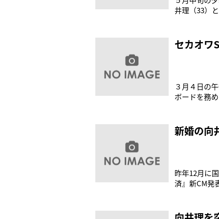
井理（33）
いう。この日
うマタニティ
い買い物袋が
セカオワS
３月４日の午後
ボードを務める
の歌い方が“
いるが、トレ
新婚の向
昨年12月に
済』新CM発
うございます
すか」「挙式
れでもCMに
向井理を