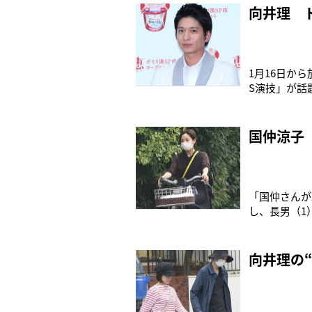
向けて関心が
向井理 
1月16日か
S演技」が話
ができるエリ
した主人公を
げられない」
国仲涼子
「国仲さんが
し、長男（1
者）9月25
（35）と国
果、本誌発売
向井理の