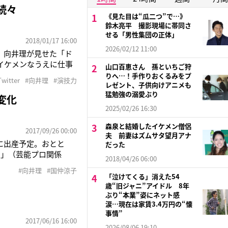
続々
《見た目は“瓜二つ”で…》
鈴木亮平 撮影現場に帯同さ
せる「男性集団の正体」
2018/01/17 16:00
2026/02/12 11:00
で、向井理が見せた「ド
イケメンなうえに仕事
山口百恵さん 孫といちご狩
いて、同僚として再会
りへ…！手作りおくるみをプ
Twitter
#向井理
#演技力
開。「お前は俺から逃
レゼント、子供向けアニメも
猛勉強の溺愛ぶり
変化
2025/02/26 16:30
森泉と結婚したイケメン僧侶
2017/09/26 00:00
夫 前妻はズムサタ望月アナ
に出産予定。おとと
だった
よ」（芸能プロ関係
2018/04/26 06:00
直前、本誌は向井理
#向井理
#国仲涼子
務所へ確認を求めた結
「泣けてくる」消えた54
歳“旧ジャニ”アイドル 8年
ぶり“本業”姿にネット感
涙…現在は家賃3.4万円の“懐
事情”
2017/06/16 16:00
2026/08/06 19:10