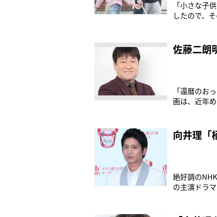
「小さな子供
したので、そ
り。都内の大
妻・国仲涼子
きで黙々と食
佐藤二朗
「還暦のおっ
画は、近年め
の佐藤二朗（
男・朝永蘭丸
が構想20年
向井理「
絶好調のNH
の主演ドラマ
ーに！「勢い
り。世間知ら