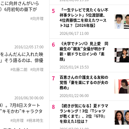
そこに向井さんがいら
）6月初旬の昼下が
「一生テレビで見たくない不
35）。彼はこの日、
祥事タレント」5位渡部建、
#向井理
4位斉藤慎二を抑えたワース
ながらも、真剣な顔つ
ト3は？【2026年版】
」
2026/06/17 11:00
《大学でナンパ》見上愛 同
2016/12/05 17:00
級生の“親友”女優が明かす
けをふんだんに入れた映
新・朝ドラヒロインの「素
顔」
ら」そう語るのは、俳優
“絶対舌感”を持つ
2025/01/24 15:53
#佐藤二朗
#向井理
かに解決。堤幸彦監督
百恵さんの介護支える友和の
覚悟「妻を楽にするのが夫の
務め」
2020/01/22 06:00
2016/06/30 06:00
）。7月8日スタート
【続きが気になる】夏ドラマ
“キモかわ”キャラクタ
ランキング！3位『Tシャツ
が乾くまで』、2位『GTO』
人を見て泣いちゃった
#向井理
#柄本時生
を抑えた1位は？
ら演じていますけ