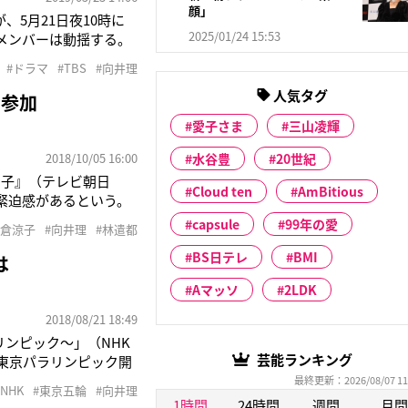
顔」
、5月21日夜10時に
2025/01/24 15:53
メンバーは動揺する。
経験不足のため思った
#ドラマ
#TBS
#向井理
ーしようとするが……
人気タグ
と参加
愛子さま
三山凌輝
2018/10/05 16:00
水谷豊
20世紀
翔子』（テレビ朝日
Cloud ten
AmBitious
緊迫感があるという。
それから2週間、今で
capsule
99年の愛
米倉涼子
#向井理
#林遣都
ムでラジオ体操するな
BS日テレ
BMI
は
Aマッソ
2LDK
2018/08/21 18:49
リンピック～」（NHK
芸能ランキング
の東京パラリンピック開
んの妻役を上戸彩
最終更新：2026/08/07 11
#NHK
#東京五輪
#向井理
ピック、パラリンピックに
1時間
24時間
週間
月間