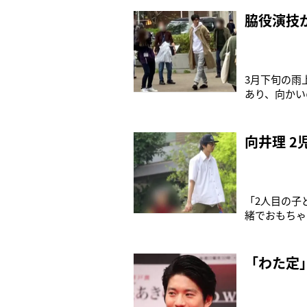
がるタレ目だ
晴明と陰陽師
脇役演技
3月下旬の雨
あり、向かい
主演の連ドラ
が、ルームシ
めるインテリ
向井理 
「2人目の子
緒でおもちゃ
ているそうで
性の姿があっ
ケメンぶりは
「わた定