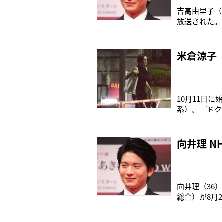
吉高由里子（
放送された。
そんななか新
通りにいかな
というのが第
米倉涼子
10月11日
系）。『ドク
「クランクイ
は待ち時間に
ど、現場の雰
向井理 
向井理（36
総合）が8月
催のために尽
（32）が演