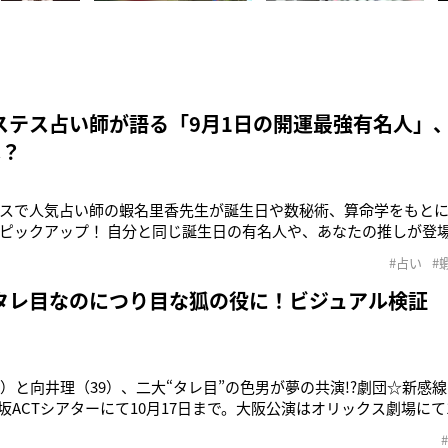
ステス占い師が語る「9月1日の開運最強有名人」
は？
スで人気占い師の蝦名里香先生が誕生日や数秘術、算命学をもと
ピックアップ！ 自分と同じ誕生日の有名人や、あなたの推しが登場
、第2位は3月6日生まれのあいみょん（29）！ 常識にとらわれな
#占い
#
れとしては「柔軟な心」がキーワードなので、周囲の意見を取り入
、2月7日生ま
タレ目なのにつり目な狐の役に！ビジュアル検証
4）と向井理（39）、二大“タレ目”の色男が夢の共演!?劇団☆新感
坂ACTシアターにて10月17日まで。大阪公演はオリックス劇場にて10
き陰陽師を演じる2人。彼らの共通点といえば、涼やかな顔立ちと