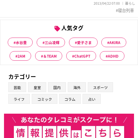
2013/04/22 07:00
暮らし
寝台列車
人気タグ
水谷豊
三山凌輝
愛子さま
AKIRA
2AM
＆TEAM
ChatGPT
ADHD
カテゴリー
芸能
皇室
国内
海外
スポーツ
ライフ
コミック
コラム
占い