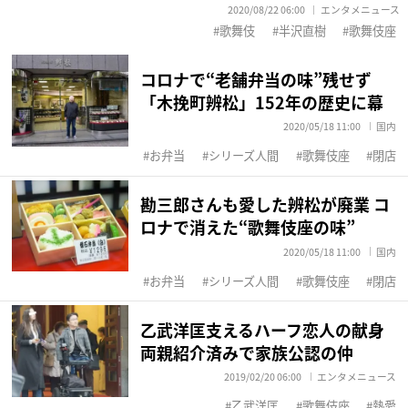
2020/08/22 06:00
エンタメニュース
歌舞伎
半沢直樹
歌舞伎座
コロナで“老舗弁当の味”残せず
「木挽町辨松」152年の歴史に幕
2020/05/18 11:00
国内
お弁当
シリーズ人間
歌舞伎座
閉店
勘三郎さんも愛した辨松が廃業 コ
ロナで消えた“歌舞伎座の味”
2020/05/18 11:00
国内
お弁当
シリーズ人間
歌舞伎座
閉店
乙武洋匡支えるハーフ恋人の献身
両親紹介済みで家族公認の仲
2019/02/20 06:00
エンタメニュース
乙武洋匡
歌舞伎座
熱愛