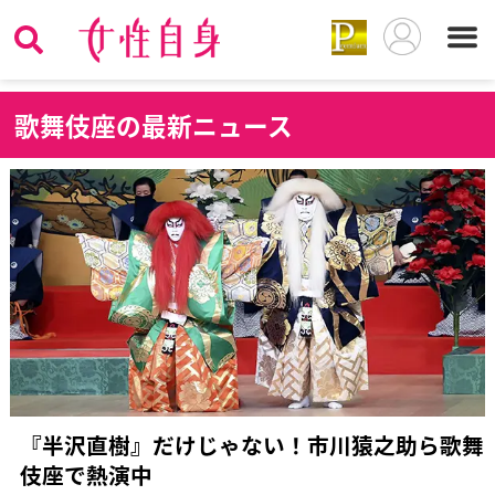
歌
舞伎座の最新ニュース
『半沢直樹』だけじゃない！市川猿之助ら歌舞
伎座で熱演中