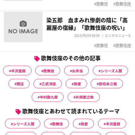
歌舞伎
歌舞伎座
染五郎 血まみれ惨劇の陰に「高
麗屋の宿縁」「歌舞伎座の呪い」
2012/09/04 00:00
エンタメニュース
歌舞伎
歌舞伎座
歌舞伎座のその他の記事
半沢直樹
歌舞伎
お弁当
シリーズ人間
閉店
乙武洋匡
熱愛
熊切あさ美
中村勘九郎
片岡愛之助
歌舞伎座とあわせて読まれているテーマ
シリーズ人間
歌舞伎
熱愛
半沢直樹