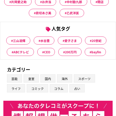
片岡愛之助
お弁当
中村勘九郎
閉店
熊切あさ美
乙武洋匡
人気タグ
三山凌輝
水谷豊
愛子さま
20世紀
ABCテレビ
CEO
200万円
bayfm
カテゴリー
芸能
皇室
国内
海外
スポーツ
ライフ
コミック
コラム
占い