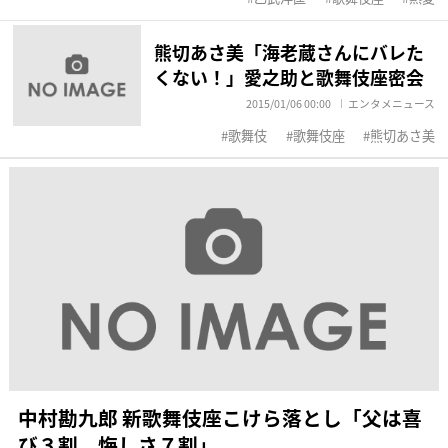
熊切あさ美「海老蔵さんにバレた
くない！」愛之助と歌舞伎座密会
2015/01/06 00:00
エンタメニュース
歌舞伎
歌舞伎座
熊切あさ美
中村勘九郎 新歌舞伎座こけら落とし「父は喜
び３割、悔しさ７割」