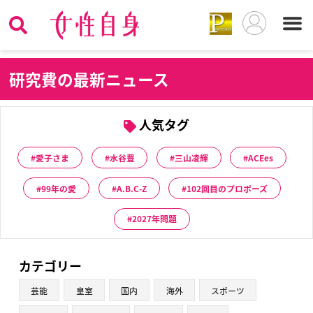
研
究費の最新ニュース
人気タグ
愛子さま
水谷豊
三山凌輝
ACEes
99年の愛
A.B.C-Z
102回目のプロポーズ
2027年問題
カテゴリー
芸能
皇室
国内
海外
スポーツ