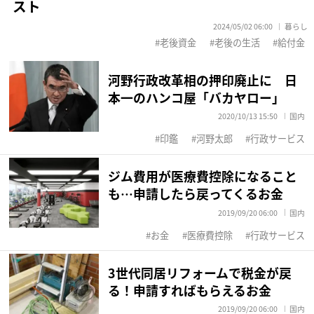
スト
2024/05/02 06:00
暮らし
老後資金
老後の生活
給付金
河野行政改革相の押印廃止に 日
本一のハンコ屋「バカヤロー」
2020/10/13 15:50
国内
印鑑
河野太郎
行政サービス
ジム費用が医療費控除になること
も…申請したら戻ってくるお金
2019/09/20 06:00
国内
お金
医療費控除
行政サービス
3世代同居リフォームで税金が戻
る！申請すればもらえるお金
2019/09/20 06:00
国内