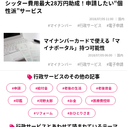
シッター費用最大28万円助成！申請したい“個
性派”サービス
2018/07/05 11:00
国内
マイナンバー
行政サービス
電子申請
マイナンバーカードで使える「マ
イナポータル」持つ可能性
2018/07/05 06:00
国内
マイナンバー
行政サービス
電子申請
行政サービスのその他の記事
申請
給付金
老後の生活
老後資金
印鑑
河野太郎
お金
医療費控除
リフォーム
おひとりさま
行政サービスとあわせて読まれているテーマ