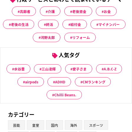
高齢者
介護
老後資金
お金
老後の生活
終活
給付金
マイナンバー
河野太郎
リフォーム
人気タグ
水谷豊
三山凌輝
愛子さま
A.B.C-Z
airpods
ADHD
CMランキング
Chilli Beans.
カテゴリー
芸能
皇室
国内
海外
スポーツ