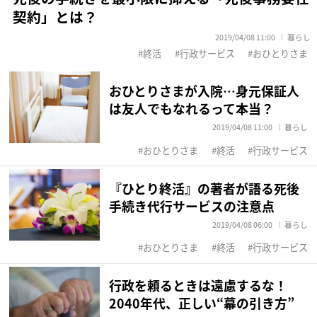
契約」とは？
2019/04/08 11:00
暮らし
終活
行政サービス
おひとりさま
おひとりさまが入院…身元保証人
は友人でもなれるって本当？
2019/04/08 11:00
暮らし
おひとりさま
終活
行政サービス
『ひとり終活』の著者が語る死後
手続き代行サービスの注意点
2019/04/08 06:00
暮らし
おひとりさま
終活
行政サービス
行政を頼るときは遠慮するな！
2040年代、正しい“幕の引き方”