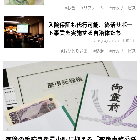
お金
リフォーム
行政サービス
入院保証も代行可能、終活サポー
ト事業を実施する自治体たち
2019/04/08 16:00
暮らし
おひとりさま
終活
行政サービス
死後の手続きを最小限に抑える「死後事務委任