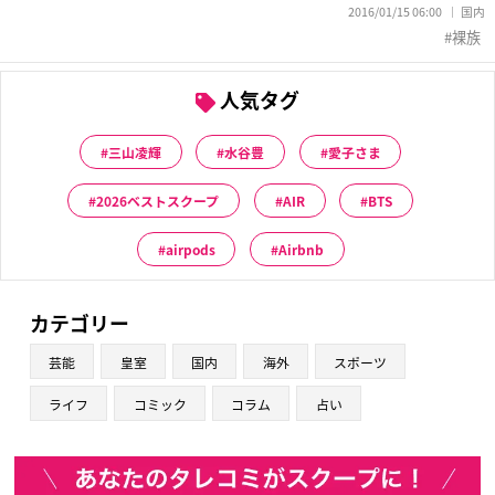
2016/01/15 06:00
国内
裸族
人気タグ
三山凌輝
水谷豊
愛子さま
2026ベストスクープ
AIR
BTS
airpods
Airbnb
カテゴリー
芸能
皇室
国内
海外
スポーツ
ライフ
コミック
コラム
占い