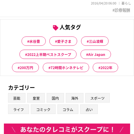
2016/04/20 06:00
暮らし
診療報酬
人気タグ
水谷豊
愛子さま
三山凌輝
2022上半期ベストスクープ
Air Japan
200万円
72時間ホンネテレビ
2022年
カテゴリー
芸能
皇室
国内
海外
スポーツ
ライフ
コミック
コラム
占い