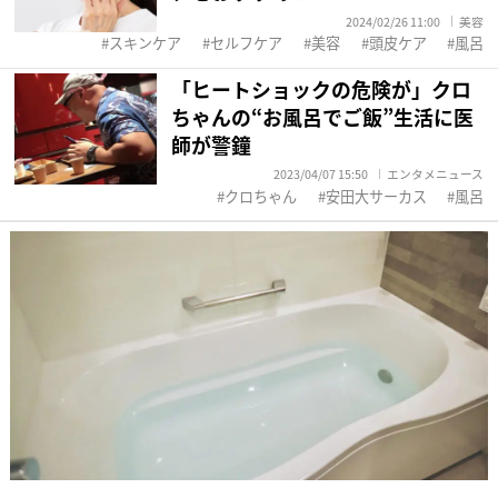
2024/02/26 11:00
美容
スキンケア
セルフケア
美容
頭皮ケア
風呂
「ヒートショックの危険が」クロ
ちゃんの“お風呂でご飯”生活に医
師が警鐘
2023/04/07 15:50
エンタメニュース
クロちゃん
安田大サーカス
風呂