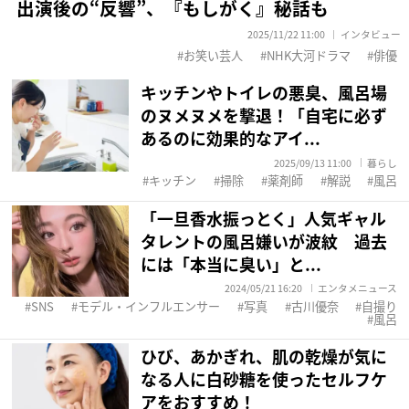
出演後の“反響”、『もしがく』秘話も
2025/11/22 11:00
インタビュー
お笑い芸人
NHK大河ドラマ
俳優
キッチンやトイレの悪臭、風呂場
のヌメヌメを撃退！「自宅に必ず
あるのに効果的なアイ...
2025/09/13 11:00
暮らし
キッチン
掃除
薬剤師
解説
風呂
「一旦香水振っとく」人気ギャル
タレントの風呂嫌いが波紋 過去
には「本当に臭い」と...
2024/05/21 16:20
エンタメニュース
SNS
モデル・インフルエンサー
写真
古川優奈
自撮り
風呂
ひび、あかぎれ、肌の乾燥が気に
なる人に白砂糖を使ったセルフケ
アをおすすめ！