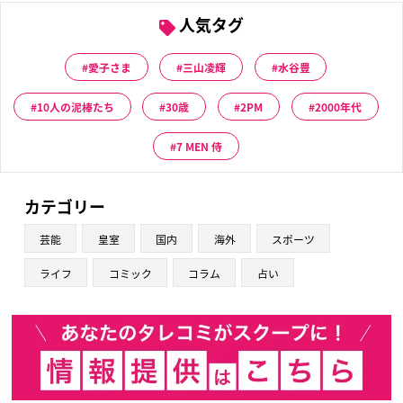
人気タグ
愛子さま
三山凌輝
水谷豊
10人の泥棒たち
30歳
2PM
2000年代
7 MEN 侍
カテゴリー
芸能
皇室
国内
海外
スポーツ
ライフ
コミック
コラム
占い