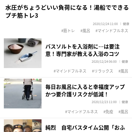
水圧がちょうどいい負荷になる！湯船でできる
プチ筋トレ3
2020/12/24 11:00
健康
筋トレ
風呂
マインドフルネス
バスソルトを入浴剤に…は要注
意！専門家が教える入浴のコツ
2020/12/24 06:00
健康
マインドフルネス
リラックス
風呂
毎日お風呂に入ると幸福度アップ
かつ要介護リスクが低減！
2020/12/23 11:00
健康
マインドフルネス
免疫
風呂
純烈 自宅バスタイム公開「おふ