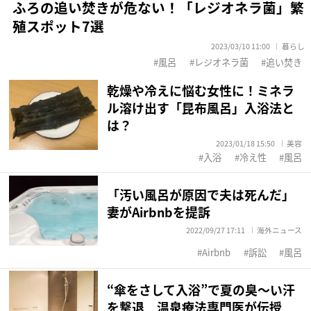
ふろの追い焚きが危ない！「レジオネラ菌」繁
殖スポット7選
2023/03/10 11:00
暮らし
風呂
レジオネラ菌
追い焚き
乾燥や冷えに悩む女性に！ミネラ
ル溶け出す「昆布風呂」入浴法と
は？
2023/01/18 15:50
美容
入浴
冷え性
風呂
「汚い風呂が原因で夫は死んだ」
妻がAirbnbを提訴
2022/09/27 17:11
海外ニュース
Airbnb
訴訟
風呂
“傘をさして入浴”で夏の臭～い汗
を撃退 温泉療法専門医が伝授