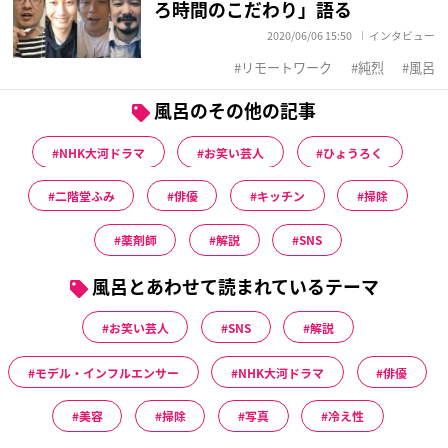
ろ時間のこだわり」語る
2020/06/06 15:50
インタビュー
リモートワーク
純烈
風呂
風呂のその他の記事
NHK大河ドラマ
お笑い芸人
ひょうろく
二階堂ふみ
俳優
キッチン
掃除
薬剤師
解説
SNS
風呂とあわせて読まれているテーマ
お笑い芸人
SNS
解説
モデル・インフルエンサー
NHK大河ドラマ
俳優
美容
掃除
写真
冷え性