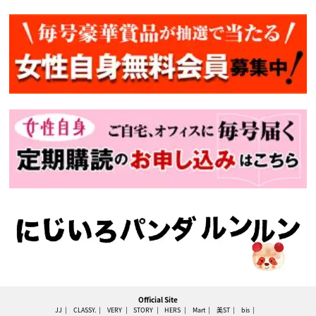
Official Site
JJ
CLASSY.
VERY
STORY
HERS
Mart
美ST
bis