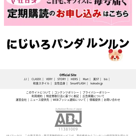
Official Site
JJ
CLASSY.
VERY
STORY
HERS
Mart
美ST
bis
和食スタイル
女性自身
SmartFLASH
kokode.jp
このサイトについて
コンテンツポリシー
プライバシーポリシー
利用規約
特定商取引法に基づく表記
広告掲載について
運営会社
ニュース提供先
WEBプッシュ通知について
情報提供
お問い合わせ
ABJマークは、この電子書店・電子書籍配信サービスが、著作権者からコンテンツ使用許諾を得た正