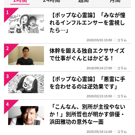
1
【ポップな心霊論】「みなが憧
れるインフルエンサーを霊視し
たら…」
2020/03/01 15:50
コラム
2
体幹を鍛える独自エクササイズ
で仕事がぐんとはかどる！
2018/09/14 17:00
コラム
3
【ポップな心霊論】「悪霊に手
を合わせるのは逆効果です」
2020/02/23 15:50
コラム
4
「こんなん、別所が主役やない
か！」別所哲也が明かす俳優・
浜田雅功の意外な一面
2025/05/18 11:00
コラム