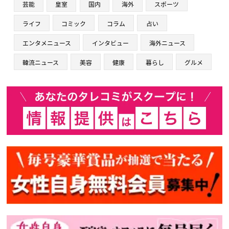
芸能
皇室
国内
海外
スポーツ
ライフ
コミック
コラム
占い
エンタメニュース
インタビュー
海外ニュース
韓流ニュース
美容
健康
暮らし
グルメ