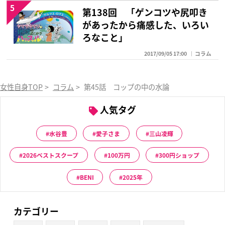
5
第138回 「ゲンコツや尻叩き
があったから痛感した、いろい
ろなこと」
2017/09/05 17:00
コラム
女性自身TOP
>
コラム
>
第45話 コップの中の水論
人気タグ
水谷豊
愛子さま
三山凌輝
2026ベストスクープ
100万円
300円ショップ
BENI
2025年
カテゴリー