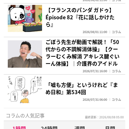
【フランスのパンダ ガドゥ】
Épisode 82『花に話しかけた
ら』
2026/08/01 11:00
コラム
ごぼう先生が動画で解説！「50
代からの不調解消体操」【クー
ラーむくみ解消 アキレス腱ぐい
ーん体操】｜介護界のアイドル
2026/07/31 16:00
コラム
「嘘も方便」というけれど『ま
め日和』第534回
2026/07/31 06:00
コラム
コラムの人気記事
最終更新：2026/08/08 05:00
1時間
24時間
週間
月間