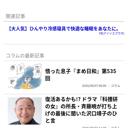
関連記事
【大人気】ひんやり冷感寝具で快適な睡眠をあなたに。
PR(アイリスプラザ)
コラムの最新記事
悟った息子『まめ日和』第535
回
2026/08/07 06:00
コラム
復活あるかも!? ドラマ『科捜研
の女』の所長・斉藤暁が打ち上
げの最後に聞いた沢口靖子のひ
と言
2026/08/02 11:00
コラム