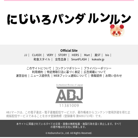
Official Site
JJ
CLASSY.
VERY
STORY
HERS
Mart
美ST
bis
和食スタイル
女性自身
SmartFLASH
kokode.jp
このサイトについて
コンテンツポリシー
プライバシーポリシー
利用規約
特定商取引法に基づく表記
広告掲載について
運営会社
ニュース提供先
WEBプッシュ通知について
情報提供
お問い合わせ
ABJマークは、この電子書店・電子書籍配信サービスが、著作権者からコンテンツ使用許諾を得た正
規版配信サービスであることを示す登録商標（登録番号 第6091713号）です。
本サイトに掲載されているすべての文章・画像の無断転載・複製行為を固く禁止します。すべて
の著作権は光文社に帰属します。
© Kobunsha Co., Ltd. All Rights Reserved.