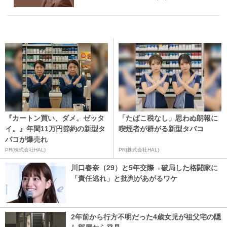
『カートン買い、ダメ。ゼッタ
「たばこ税なし」思わぬ朗報に
イ。』年間11万円節約の新型タ
喫煙者が群がる新型タバコ
バコが爆売れ
PR(株式会社HAL)
PR(株式会社HAL)
川口春奈（29）と5年交際→破局した格闘家に
「責任逃れ」と批判があがるワケ
2年前から行方不明だった4歳女児が祖父宅の隠