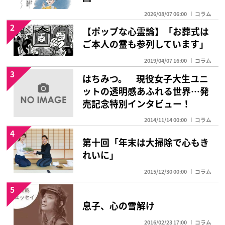
2026/08/07 06:00
コラム
2
【ポップな心霊論】「お葬式は
ご本人の霊も参列しています」
2019/04/07 16:00
コラム
3
はちみつ。 現役女子大生ユニ
ットの透明感あふれる世界…発
売記念特別インタビュー！
2014/11/14 00:00
コラム
4
第十回「年末は大掃除で心もき
れいに」
2015/12/30 00:00
コラム
5
息子、心の雪解け
2016/02/23 17:00
コラム