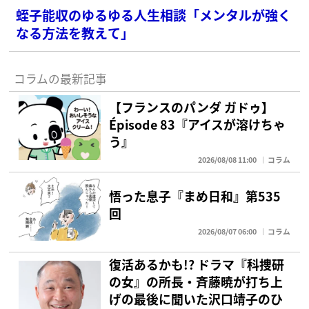
蛭子能収のゆるゆる人生相談「メンタルが強く
なる方法を教えて」
コラムの最新記事
【フランスのパンダ ガドゥ】
Épisode 83『アイスが溶けちゃ
う』
2026/08/08 11:00
コラム
悟った息子『まめ日和』第535
回
2026/08/07 06:00
コラム
復活あるかも!? ドラマ『科捜研
の女』の所長・斉藤暁が打ち上
げの最後に聞いた沢口靖子のひ