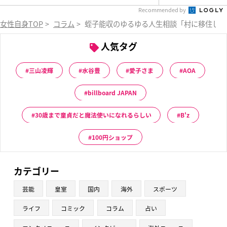
Recommended by
女性自身TOP
>
コラム
>
蛭子能収のゆるゆる人生相談「村に移住した
人気タグ
三山凌輝
水谷豊
愛子さま
AOA
billboard JAPAN
30歳まで童貞だと魔法使いになれるらしい
B'z
100円ショップ
カテゴリー
芸能
皇室
国内
海外
スポーツ
ライフ
コミック
コラム
占い