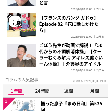
と言
2026/08/02 11:00
コラム
【フランスのパンダ ガドゥ】
Épisode 82『花に話しかけた
ら』
2026/08/01 11:00
コラム
ごぼう先生が動画で解説！「50
代からの不調解消体操」【クー
ラーむくみ解消 アキレス腱ぐい
ーん体操】｜介護界のアイドル
2026/07/31 16:00
コラム
コラムの人気記事
最終更新：2026/08/09 19:00
1時間
24時間
週間
月間
1
悟った息子『まめ日和』第535
回