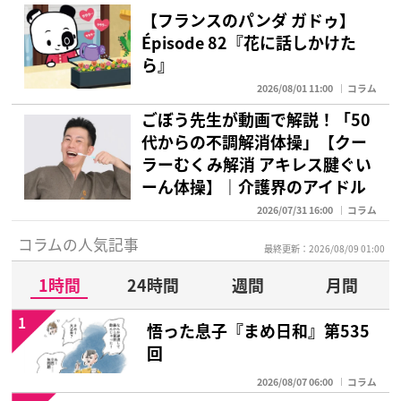
【フランスのパンダ ガドゥ】
Épisode 82『花に話しかけた
ら』
2026/08/01 11:00
コラム
ごぼう先生が動画で解説！「50
代からの不調解消体操」【クー
ラーむくみ解消 アキレス腱ぐい
ーん体操】｜介護界のアイドル
2026/07/31 16:00
コラム
コラムの人気記事
最終更新：2026/08/09 01:00
1時間
24時間
週間
月間
1
悟った息子『まめ日和』第535
回
2026/08/07 06:00
コラム