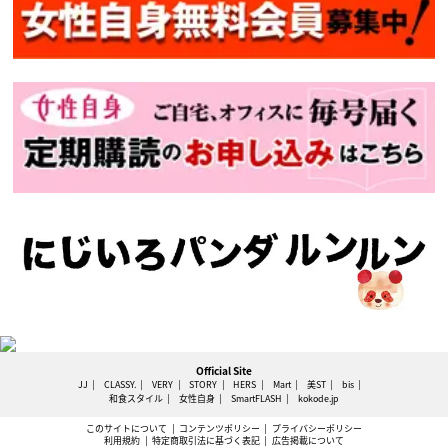
Official Site
JJ
CLASSY.
VERY
STORY
HERS
Mart
美ST
bis
和食スタイル
女性自身
SmartFLASH
kokode.jp
このサイトについて
コンテンツポリシー
プライバシーポリシー
利用規約
特定商取引法に基づく表記
広告掲載について