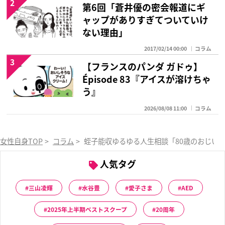
2
第6回「蒼井優の密会報道にギ
ャップがありすぎてついていけ
ない理由」
2017/02/14 00:00
コラム
3
【フランスのパンダ ガドゥ】
Épisode 83『アイスが溶けちゃ
う』
2026/08/08 11:00
コラム
女性自身TOP
>
コラム
>
蛭子能収ゆるゆる人生相談「80歳のおじい
人気タグ
三山凌輝
水谷豊
愛子さま
AED
2025年上半期ベストスクープ
20周年