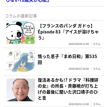
コラムの最新記事
【フランスのパンダ ガドゥ】
Épisode 83『アイスが溶けちゃ
う』
2026/08/08 11:00
コラム
悟った息子『まめ日和』第535
回
2026/08/07 06:00
コラム
復活あるかも!? ドラマ『科捜研
の女』の所長・斉藤暁が打ち上
げの最後に聞いた沢口靖子のひ
と言
2026/08/02 11:00
コラム