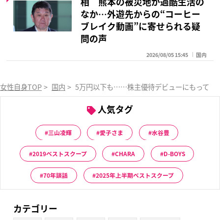
相 熊本の被災地が過酷生活の
なか…外遊先からの“コーヒー
ブレイク動画”に寄せられる疑
問の声
2026/08/05 15:45
国内
女性自身TOP
>
国内
>
5万円以下も……株主優待デビューにもってこ
人気タグ
三山凌輝
愛子さま
水谷豊
2019ベストスクープ
CHARA
D-BOYS
70年談話
2025年上半期ベストスクープ
カテゴリー