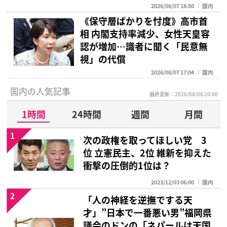
2026/08/07 18:50
国内
《保守層ばかりを忖度》高市首
相 内閣支持率減少、女性天皇容
認が増加…識者に聞く「民意無
視」の代償
2026/08/07 17:04
国内
国内の人気記事
最終更新：2026/08/08 20:00
1時間
24時間
週間
月間
1
次の政権を取ってほしい党 3
位 立憲民主、2位 維新を抑えた
衝撃の圧倒的1位は？
2023/12/03 06:00
国内
2
「人の神経を逆撫でする天
才」”日本で一番悪い男”福岡県
議会のドンの「ネパールは天国