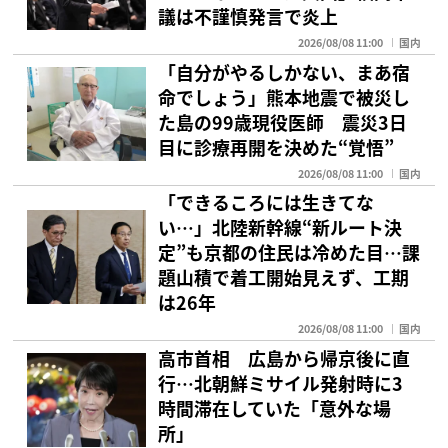
議は不謹慎発言で炎上
2026/08/08 11:00
国内
「自分がやるしかない、まあ宿
命でしょう」熊本地震で被災し
た島の99歳現役医師 震災3日
目に診療再開を決めた“覚悟”
2026/08/08 11:00
国内
「できるころには生きてな
い…」北陸新幹線“新ルート決
定”も京都の住民は冷めた目…課
題山積で着工開始見えず、工期
は26年
2026/08/08 11:00
国内
高市首相 広島から帰京後に直
行…北朝鮮ミサイル発射時に3
時間滞在していた「意外な場
所」