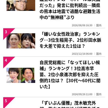
だった」発言に批判続出…隣県
の熊本は地震で過酷な避難生活
中の“無神経”ぶり
2026/08/06 16:30
国内
3
「嫌いな女性政治家」ランキン
グ…3位生稲晃子、2位杉田水脈
を大差で抑えた1位は？
2023/12/16 06:00
国内
4
自民党総裁に「なってほしい候
補」ランキング！3位高市早
苗、2位小泉進次郎を抑えた圧
倒的1位は？【30代〜60代に聞
いた】
2024/09/26 11:00
国内
5
「ずいぶん優雅」茂木敏充外