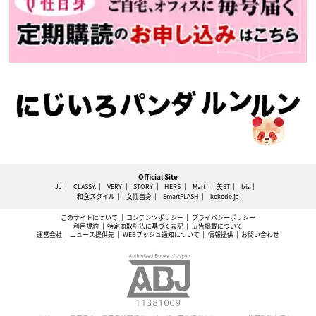
Official Site
JJ
CLASSY.
VERY
STORY
HERS
Mart
美ST
bis
和食スタイル
女性自身
SmartFLASH
kokode.jp
このサイトについて
コンテンツポリシー
プライバシーポリシー
利用規約
特定商取引法に基づく表記
広告掲載について
運営会社
ニュース提供先
WEBプッシュ通知について
情報提供
お問い合わせ