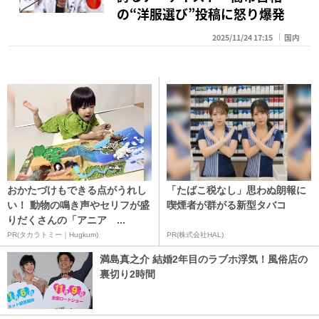
の“洋服選び”投稿に怒り爆発
2025/11/24 17:15
国内
おかたづけもできる点がうれし
「たばこ税なし」思わぬ朗報に
い！ 動物の鳴き声やセリフが盛
喫煙者が群がる新型タバコ
りだくさんの「アニア ...
PR(タカラトミー｜Hugkum)
PR(株式会社HAL)
満島真之介 結婚2年目のラブホ浮気！風俗店の
裏切り2時間