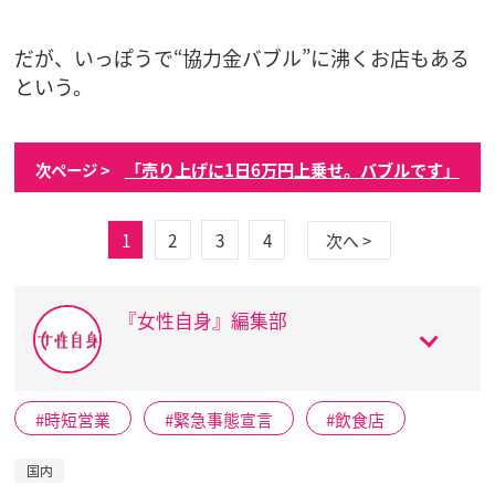
だが、いっぽうで“協力金バブル”に沸くお店もある
という。
「売り上げに1日6万円上乗せ。バブルです」
次ページ >
1
2
3
4
次へ >
『女性自身』編集部
時短営業
緊急事態宣言
飲食店
国内