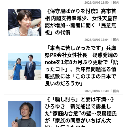
2026/08/07 18:50
国内
《保守層ばかりを忖度》高市首
相 内閣支持率減少、女性天皇容
認が増加…識者に聞く「民意無
視」の代償
2026/08/07 17:04
国内
「本当に苦しかったです」兵庫
県PR会社女性社長 疑惑発端の
noteを1年8カ月ぶり更新で「語
ったコト」、兵庫県問題巡る情
報拡散には「このままの日本で
良いのだろうか」
2026/08/07 16:40
国内
《「騙し討ち」と妻は不満…》
ひろゆき 新党船出で露呈し
た“家庭内合意”の壁…泉房穂氏
が「家族の同意がいちばん大