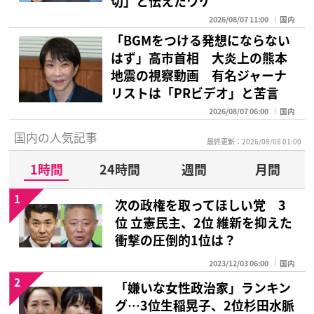
切」と伝えたワケ
2026/08/07 11:00
国内
「BGMをつける発想にならない
はず」高市首相 大炎上の熊本
地震の視察動画 有名ジャーナ
リストは「PRビデオ」と苦言
2026/08/07 06:00
国内
国内の人気記事
最終更新：2026/08/08 01:00
1時間
24時間
週間
月間
1
次の政権を取ってほしい党 3
位 立憲民主、2位 維新を抑えた
衝撃の圧倒的1位は？
2023/12/03 06:00
国内
2
「嫌いな女性政治家」ランキン
グ…3位生稲晃子、2位杉田水脈