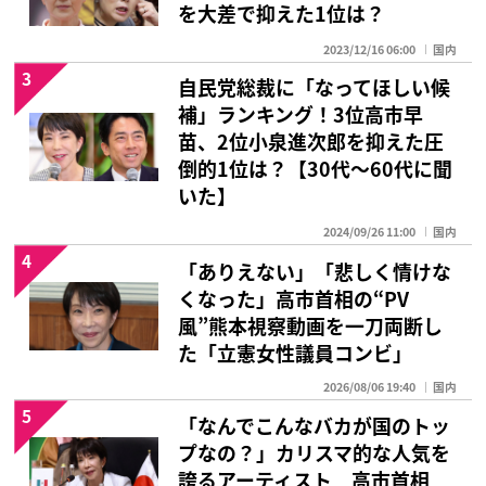
を大差で抑えた1位は？
2023/12/16 06:00
国内
3
自民党総裁に「なってほしい候
補」ランキング！3位高市早
苗、2位小泉進次郎を抑えた圧
倒的1位は？【30代〜60代に聞
いた】
2024/09/26 11:00
国内
4
「ありえない」「悲しく情けな
くなった」高市首相の“PV
風”熊本視察動画を一刀両断し
た「立憲女性議員コンビ」
2026/08/06 19:40
国内
5
「なんでこんなバカが国のトッ
プなの？」カリスマ的な人気を
誇るアーティスト 高市首相