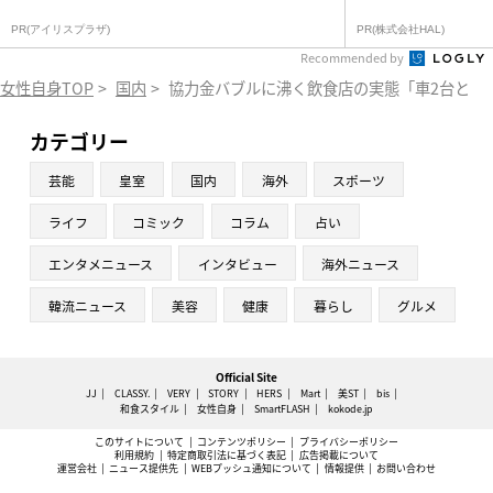
PR(アイリスプラザ)
PR(株式会社HAL)
Recommended by
女性自身TOP
>
国内
>
協力金バブルに沸く飲食店の実態「車2台と10
カテゴリー
芸能
皇室
国内
海外
スポーツ
ライフ
コミック
コラム
占い
エンタメニュース
インタビュー
海外ニュース
韓流ニュース
美容
健康
暮らし
グルメ
Official Site
JJ
CLASSY.
VERY
STORY
HERS
Mart
美ST
bis
和食スタイル
女性自身
SmartFLASH
kokode.jp
このサイトについて
コンテンツポリシー
プライバシーポリシー
利用規約
特定商取引法に基づく表記
広告掲載について
運営会社
ニュース提供先
WEBプッシュ通知について
情報提供
お問い合わせ