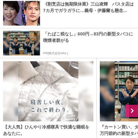
《割烹店は無期限休業》三山凌輝 パスタ店は
7カ月でガラガラに…義母・伊藤蘭も懸念...
「たばこ税なし」600円→83円の新型タバコに
喫煙者群がる
PR(株式会社HAL)
【大人気】ひんやり冷感寝具で快適な睡眠を
『カートン買い、ダ
あなたに。
万円節約の新型タ