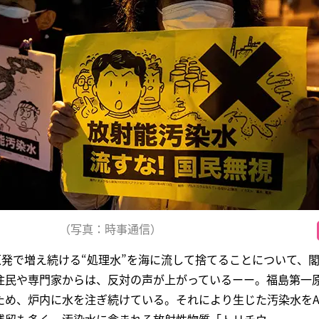
（写真：時事通信）
原発で増え続ける“処理水”を海に流して捨てることについて、
住民や専門家からは、反対の声が上がっているーー。福島第一
め、炉内に水を注ぎ続けている。それにより生じた汚染水をA