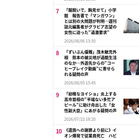
「服脱いで、胸見せて」小学
館 報告書で「マンガワン」
とは別の大問題が判明…週刊
誌元編集者がグラビア志望の
女性に迫った“過激要求”
2026/08/06 13:50
「ずいぶん優雅」茂木敏充外
相 熊本の被災地が過酷生活
のなか…外遊先からの“コー
ヒーブレイク動画”に寄せら
れる疑問の声
2026/08/05 15:45
「幼稚なヨイショ」炎上する
高市首相の“半端ない多忙ア
ピール”に助け舟出した「女
性副大臣」にあがる疑問の声
2026/07/22 18:20
《遺族への謝罪より前に》イ
オン爆発で従業員死亡 ハビ