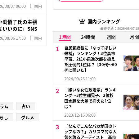
26/08/07 06:00
国内
小渕優子氏の主張
国内ランキング
いいのに」SNS
最終更新：2026/08/07 18
1時間
24時間
週間
月間
26/08/06 17:30
国内
自民党総裁に「なってほしい
候補」ランキング！3位高市
早苗、2位小泉進次郎を抑え
た圧倒的1位は？【30代〜60
代に聞いた】
2024/09/26 11:00
「嫌いな女性政治家」ランキ
ング…3位生稲晃子、2位杉
田水脈を大差で抑えた1位
ラム
占い
は？
2023/12/16 06:00
らし
グルメ
「なんでこんなバカが国のト
ップなの？」カリスマ的な人
気を誇るアーティスト 高市