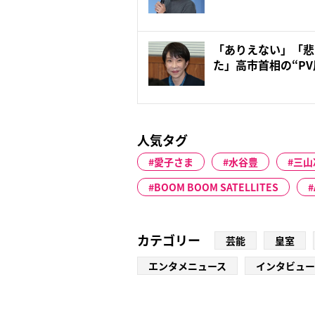
壁…...
「ありえない」「悲
た」高市首相の“P
刀...
人気タグ
愛子さま
水谷豊
三山
BOOM BOOM SATELLITES
カテゴリー
芸能
皇室
エンタメニュース
インタビュー