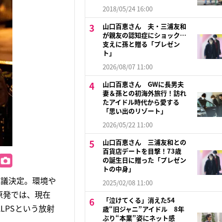
2018/05/24 16:00
山口百恵さん 夫・三浦友和
が親友の認知症にショック…
支えに孫と贈る「プレゼン
ト」
2026/08/07 11:00
山口百恵さん GWに長男夫
妻＆孫との初海外旅行！訪れ
たアイドル時代から愛する
「思い出のリゾート」
2026/05/22 11:00
山口百恵さん 三浦友和との
百貨店デートを目撃！73歳
の誕生日に贈った「プレゼン
トの中身」
閣議決定。環境や
2025/02/08 11:00
原発では、現在
「泣けてくる」消えた54
LPSという放射
歳“旧ジャニ”アイドル 8年
ぶり“本業”姿にネット感