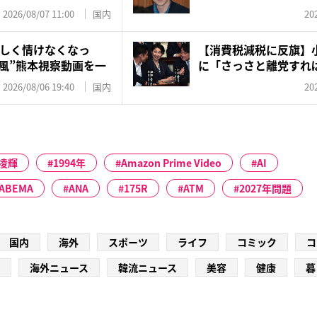
有...
2026/08/07 11:00
国内
20
しく情けなくなっ
【消費税減税に反旗】
V風”熊本視察動画を一
に「さっさと離党すれば
で...
2026/08/06 19:40
国内
20
凌輝
1994年
Amazon Prime Video
AI
ABEMA
ANA
175R
ATM
2027年問題
国内
海外
スポーツ
ライフ
コミック
コ
海外ニュース
韓流ニュース
美容
健康
暮