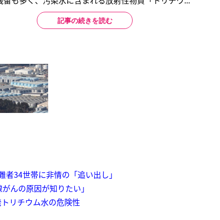
留も多く、汚染水に含まれる放射性物質「トリチウ...
記事の続きを読む
難者34世帯に非情の「追い出し」
腺がんの原因が知りたい」
発トリチウム水の危険性