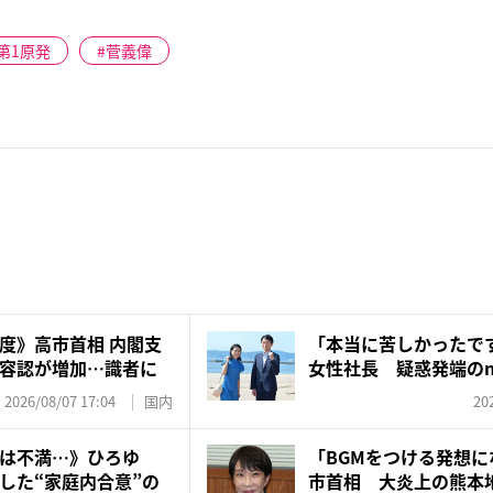
第1原発
菅義偉
度》高市首相 内閣支
「本当に苦しかったで
容認が増加…識者に
女性社長 疑惑発端のnot
2026/08/07 17:04
国内
20
は不満…》ひろゆ
「BGMをつける発想
した“家庭内合意”の
市首相 大炎上の熊