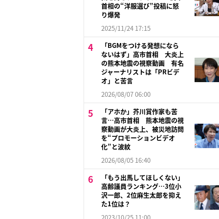
首相の“洋服選び”投稿に怒
り爆発
2025/11/24 17:15
「BGMをつける発想になら
ないはず」高市首相 大炎上
の熊本地震の視察動画 有名
ジャーナリストは「PRビデ
オ」と苦言
2026/08/07 06:00
「アホか」芥川賞作家も苦
言…高市首相 熊本地震の視
察動画が大炎上、被災地訪問
を“プロモーションビデオ
化”と波紋
2026/08/05 16:40
「もう出馬してほしくない」
高齢議員ランキング…3位小
沢一郎、2位麻生太郎を抑え
た1位は？
2023/10/25 11:00