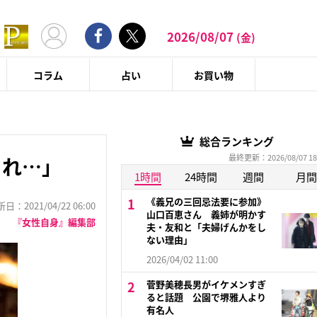
2026/08/07
(金)
コラム
占い
お買い物
総合ランキング
最終更新：2026/08/07 18
され…」
1時間
24時間
週間
月間
《義兄の三回忌法要に参加》
：2021/04/22 06:00
山口百恵さん 義姉が明かす
『女性自身』編集部
夫・友和と「夫婦げんかをし
ない理由」
2026/04/02 11:00
菅野美穂長男がイケメンすぎ
ると話題 公園で堺雅人より
有名人