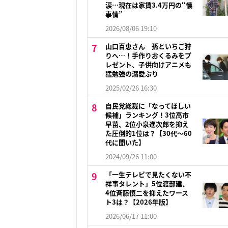
涙…現在は家賃3.4万円の“懐
事情”
2026/08/06 19:10
山口百恵さん 孫といちご狩
りへ…！手作りおくるみをプ
レゼント、子供向けアニメも
猛勉強の溺愛ぶり
2025/02/26 16:30
自民党総裁に「なってほしい
候補」ランキング！3位高市
早苗、2位小泉進次郎を抑え
た圧倒的1位は？【30代〜60
代に聞いた】
2024/09/26 11:00
「一生テレビで見たくない不
祥事タレント」5位渡部建、
4位斉藤慎二を抑えたワース
ト3は？【2026年版】
2026/06/17 11:00