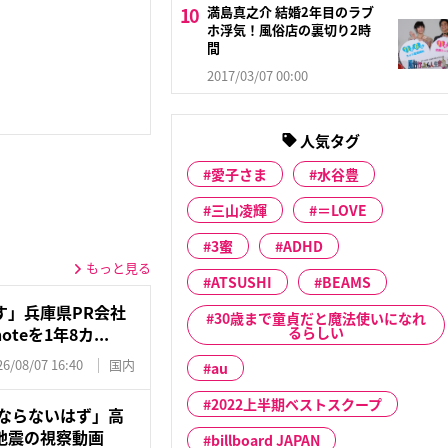
満島真之介 結婚2年目のラブ
ホ浮気！風俗店の裏切り2時
間
2017/03/07 00:00
人気タグ
愛子さま
水谷豊
三山凌輝
＝LOVE
3蜜
ADHD
もっと見る
ATSUSHI
BEAMS
す」兵庫県PR会社
30歳まで童貞だと魔法使いになれ
るらしい
eを1年8カ...
26/08/07 16:40
国内
au
2022上半期ベストスクープ
にならないはず」高
本地震の視察動画
billboard JAPAN