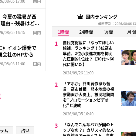
26/08/05 17:00
国内
】今夏の猛暑が西
国内ランキング
理由…残暑はど...
最終更新：2026/08/06 13
1時間
24時間
週間
月間
26/08/05 16:15
国内
自民党総裁に「なってほしい
に》イオン爆発で
候補」ランキング！3位高市
早苗、2位小泉進次郎を抑え
親会社のHPから
た圧倒的1位は？【30代〜60
26/08/05 11:00
国内
代に聞いた】
2024/09/26 11:00
「アホか」芥川賞作家も苦
言…高市首相 熊本地震の視
察動画が大炎上、被災地訪問
を“プロモーションビデオ
化”と波紋
2026/08/05 16:40
「なんでこんなバカが国のト
ップなの？」カリスマ的な人
ラム
占い
気を誇るアーティスト 高市