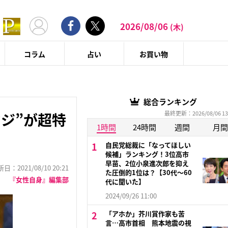
2026/08/06
(木)
コラム
占い
お買い物
総合ランキング
最終更新：2026/08/06 13
ジ”が超特
1時間
24時間
週間
月間
自民党総裁に「なってほしい
候補」ランキング！3位高市
早苗、2位小泉進次郎を抑え
：2021/08/10 20:21
た圧倒的1位は？【30代〜60
『女性自身』編集部
代に聞いた】
2024/09/26 11:00
「アホか」芥川賞作家も苦
言…高市首相 熊本地震の視