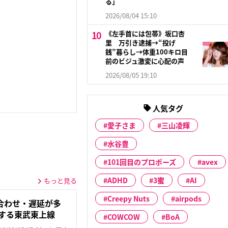
る」
2026/08/04 15:10
《左手首には包帯》坂口杏
里 万引き逮捕→“投げ
銭”暮らし→体重100キロ目
前のビジュ激変に心配の声
2026/08/05 19:10
人気タグ
愛子さま
三山凌輝
水谷豊
101回目のプロポーズ
avex
ADHD
3蜜
AI
もっと見る
Creepy Nuts
airpods
合わせ・遅延が多
用する東武東上線
COWCOW
BoA