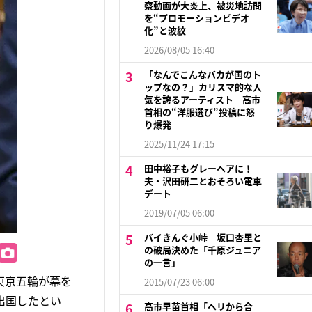
察動画が大炎上、被災地訪問
を“プロモーションビデオ
化”と波紋
2026/08/05 16:40
「なんでこんなバカが国のト
ップなの？」カリスマ的な人
気を誇るアーティスト 高市
首相の“洋服選び”投稿に怒
り爆発
2025/11/24 17:15
田中裕子もグレーヘアに！
夫・沢田研二とおそろい電車
デート
2019/07/05 06:00
バイきんぐ小峠 坂口杏里と
の破局決めた「千原ジュニア
の一言」
東京五輪が幕を
2015/07/23 06:00
出国したとい
高市早苗首相「ヘリから合