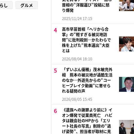
首相の“洋服選び”投稿に怒
らし
グルメ
り爆発
2025/11/24 17:15
高市早苗首相「ヘリから合
掌」の“軽すぎる被災地訪
問”に批判殺到…かたわらで
株を上げた“熊本選出”大臣
とは
2026/08/04 18:10
「ずいぶん優雅」茂木敏充外
相 熊本の被災地が過酷生活
のなか…外遊先からの“コー
ヒーブレイク動画”に寄せら
れる疑問の声
2026/08/05 15:45
《遺族への謝罪より前に》イ
オン爆発で従業員死亡 ハビ
タは親会社のHPから「エリ
ート社長の写真」削除の“逃
げ姿勢”、担当者が取材に見