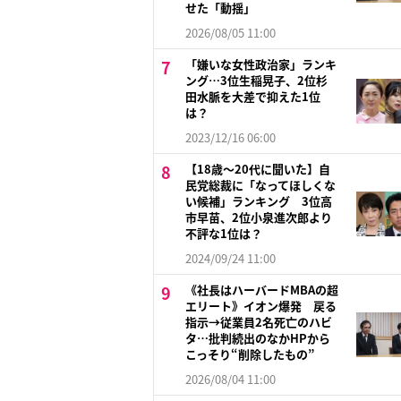
せた「動揺」
2026/08/05 11:00
「嫌いな女性政治家」ランキ
ング…3位生稲晃子、2位杉
田水脈を大差で抑えた1位
は？
2023/12/16 06:00
【18歳～20代に聞いた】自
民党総裁に「なってほしくな
い候補」ランキング 3位高
市早苗、2位小泉進次郎より
不評な1位は？
2024/09/24 11:00
《社長はハーバードMBAの超
エリート》イオン爆発 戻る
指示→従業員2名死亡のハビ
タ…批判続出のなかHPから
こっそり“削除したもの”
2026/08/04 11:00