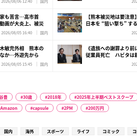
2026/08/06 12:40
国内
20
家も苦言…高市首
【熊本被災地は要注意
動画が大炎上、被災
日本を “狙い撃ち” する
2026/08/05 16:40
国内
20
木敏充外相 熊本の
《遺族への謝罪より前
なか…外遊先から
従業員死亡 ハビタは
「エ...
2026/08/05 15:45
国内
20
谷豊
30歳
2018年
2025年上半期ベストスクープ
Amazon
capsule
2PM
200万円
国内
海外
スポーツ
ライフ
コミック
コ