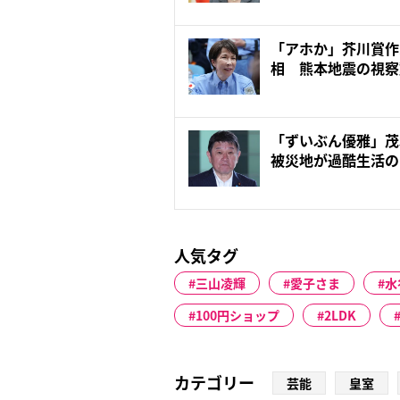
「アホか」芥川賞作
相 熊本地震の視察
地訪問...
「ずいぶん優雅」茂
被災地が過酷生活の
の“コ...
人気タグ
三山凌輝
愛子さま
水
100円ショップ
2LDK
カテゴリー
芸能
皇室