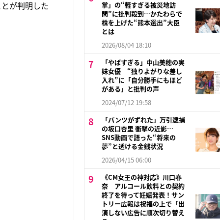
ことが判明した
掌」の“軽すぎる被災地訪
問”に批判殺到…かたわらで
株を上げた“熊本選出”大臣
とは
2026/08/04 18:10
「やばすぎる」中山美穂の実
妹女優 “独りよがりな差し
入れ”に「自分勝手にもほど
がある」と批判の声
2024/07/12 19:58
「パンツがずれた」万引逮捕
の坂口杏里 衝撃の近影…
SNS動画で語った“将来の
夢”と透ける金銭状況
2026/04/15 06:00
《CM女王の神対応》川口春
奈 アルコール飲料との契約
終了を待って妊娠発表！サン
トリー広報は祝福の上で「出
演しない広告に順次切り替え