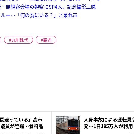
…無観客会場の視察にSP4人、記念撮影三昧
スルー…「何の為にいる？」と呆れ声
丸川珠代
観光
間違っている」高市
人身事故による運転見
党議員が警鐘…食料品
発…1日185万人が利
ユ...