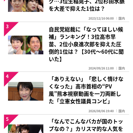
グ…3位生稲晃子、2位杉田水脈
を大差で抑えた1位は？
2023/12/16 06:00
国内
3
自民党総裁に「なってほしい候
補」ランキング！3位高市早
苗、2位小泉進次郎を抑えた圧
倒的1位は？【30代〜60代に聞
いた】
2024/09/26 11:00
国内
4
「ありえない」「悲しく情けな
くなった」高市首相の“PV
風”熊本視察動画を一刀両断し
た「立憲女性議員コンビ」
2026/08/06 19:40
国内
5
「なんでこんなバカが国のトッ
プなの？」カリスマ的な人気を