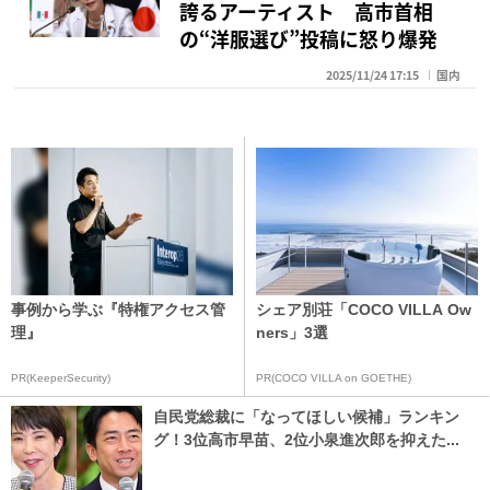
誇るアーティスト 高市首相
の“洋服選び”投稿に怒り爆発
2025/11/24 17:15
国内
事例から学ぶ『特権アクセス管
シェア別荘「COCO VILLA Ow
理』
ners」3選
PR(KeeperSecurity)
PR(COCO VILLA on GOETHE)
自民党総裁に「なってほしい候補」ランキン
グ！3位高市早苗、2位小泉進次郎を抑えた...