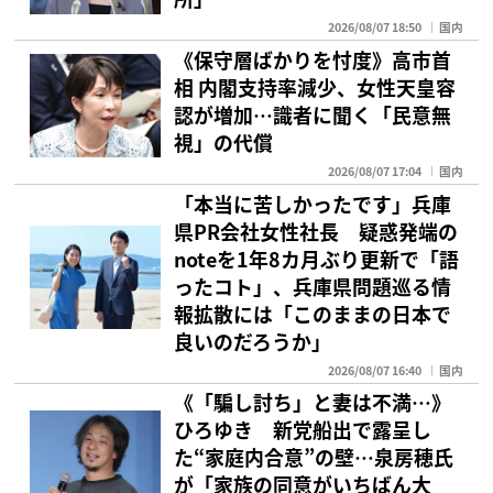
2026/08/07 18:50
国内
《保守層ばかりを忖度》高市首
相 内閣支持率減少、女性天皇容
認が増加…識者に聞く「民意無
視」の代償
2026/08/07 17:04
国内
「本当に苦しかったです」兵庫
県PR会社女性社長 疑惑発端の
noteを1年8カ月ぶり更新で「語
ったコト」、兵庫県問題巡る情
報拡散には「このままの日本で
良いのだろうか」
2026/08/07 16:40
国内
《「騙し討ち」と妻は不満…》
ひろゆき 新党船出で露呈し
た“家庭内合意”の壁…泉房穂氏
が「家族の同意がいちばん大