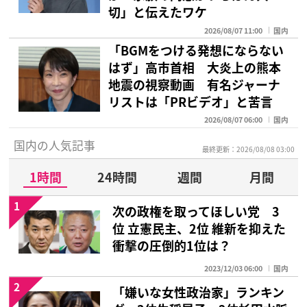
切」と伝えたワケ
2026/08/07 11:00
国内
「BGMをつける発想にならない
はず」高市首相 大炎上の熊本
地震の視察動画 有名ジャーナ
リストは「PRビデオ」と苦言
2026/08/07 06:00
国内
国内の人気記事
最終更新：2026/08/08 03:00
1時間
24時間
週間
月間
1
次の政権を取ってほしい党 3
位 立憲民主、2位 維新を抑えた
衝撃の圧倒的1位は？
2023/12/03 06:00
国内
2
「嫌いな女性政治家」ランキン