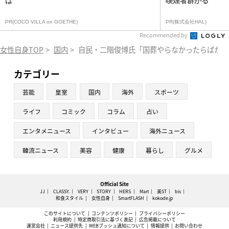
は
喫煙者群がる
PR(COCO VILLA on GOETHE)
PR(株式会社HAL)
Recommended by
女性自身TOP
>
国内
>
自民・二階俊博氏「国葬やらなかったらばか」発
カテゴリー
芸能
皇室
国内
海外
スポーツ
ライフ
コミック
コラム
占い
エンタメニュース
インタビュー
海外ニュース
韓流ニュース
美容
健康
暮らし
グルメ
Official Site
JJ
CLASSY.
VERY
STORY
HERS
Mart
美ST
bis
和食スタイル
女性自身
SmartFLASH
kokode.jp
このサイトについて
コンテンツポリシー
プライバシーポリシー
利用規約
特定商取引法に基づく表記
広告掲載について
運営会社
ニュース提供先
WEBプッシュ通知について
情報提供
お問い合わせ