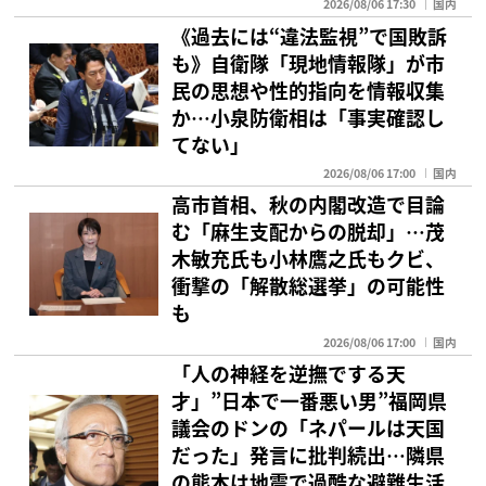
2026/08/06 17:30
国内
《過去には“違法監視”で国敗訴
も》自衛隊「現地情報隊」が市
民の思想や性的指向を情報収集
か…小泉防衛相は「事実確認し
てない」
2026/08/06 17:00
国内
高市首相、秋の内閣改造で目論
む「麻生支配からの脱却」…茂
木敏充氏も小林鷹之氏もクビ、
衝撃の「解散総選挙」の可能性
も
2026/08/06 17:00
国内
「人の神経を逆撫でする天
才」”日本で一番悪い男”福岡県
議会のドンの「ネパールは天国
だった」発言に批判続出…隣県
の熊本は地震で過酷な避難生活