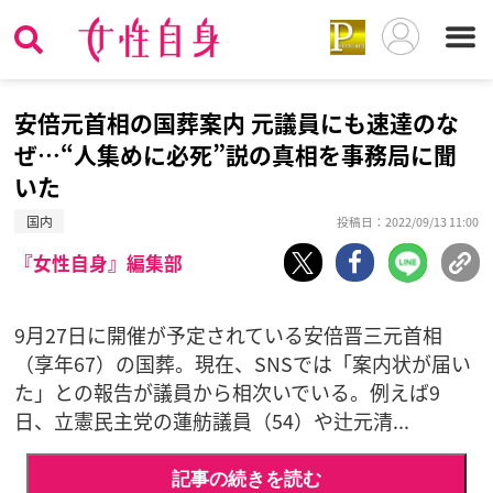
安倍元首相の国葬案内 元議員にも速達のな
ぜ…“人集めに必死”説の真相を事務局に聞
いた
国内
投稿日：2022/09/13 11:00
『女性自身』編集部
9月27日に開催が予定されている安倍晋三元首相
（享年67）の国葬。現在、SNSでは「案内状が届い
た」との報告が議員から相次いでいる。例えば9
日、立憲民主党の蓮舫議員（54）や辻元清...
記事の続きを読む