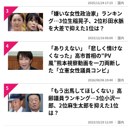
2025/11/24 17:15
国内
3
「嫌いな女性政治家」ランキン
グ…3位生稲晃子、2位杉田水脈
を大差で抑えた1位は？
2023/12/16 06:00
国内
4
「ありえない」「悲しく情けな
くなった」高市首相の“PV
風”熊本視察動画を一刀両断し
た「立憲女性議員コンビ」
2026/08/06 19:40
国内
5
「もう出馬してほしくない」高
齢議員ランキング…3位小沢一
郎、2位麻生太郎を抑えた1位
は？
2023/10/25 11:00
国内