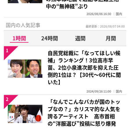
中の“無神経”ぶり
2026/08/06 16:30
国内
国内の人気記事
最終更新：2026/08/07 04:00
1時間
24時間
週間
月間
1
自民党総裁に「なってほしい候
補」ランキング！3位高市早
苗、2位小泉進次郎を抑えた圧
倒的1位は？【30代〜60代に聞
いた】
2024/09/26 11:00
国内
2
「なんでこんなバカが国のトッ
プなの？」カリスマ的な人気を
誇るアーティスト 高市首相
の“洋服選び”投稿に怒り爆発