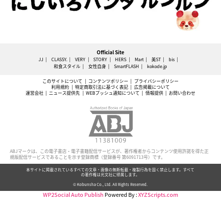
Official Site
JJ
CLASSY.
VERY
STORY
HERS
Mart
美ST
bis
和食スタイル
女性自身
SmartFLASH
kokode.jp
このサイトについて
コンテンツポリシー
プライバシーポリシー
利用規約
特定商取引法に基づく表記
広告掲載について
運営会社
ニュース提供先
WEBプッシュ通知について
情報提供
お問い合わせ
ABJマークは、この電子書店・電子書籍配信サービスが、著作権者からコンテンツ使用許諾を得た正
規版配信サービスであることを示す登録商標（登録番号 第6091713号）です。
本サイトに掲載されているすべての文章・画像の無断転載・複製行為を固く禁止します。すべて
の著作権は光文社に帰属します。
© Kobunsha Co., Ltd. All Rights Reserved.
WP2Social Auto Publish
Powered By :
XYZScripts.com