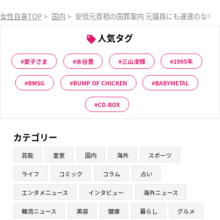
女性自身TOP
>
国内
>
安倍元首相の国葬案内 元議員にも速達のなぜ…
人気タグ
愛子さま
水谷豊
三山凌輝
1995年
BMSG
BUMP OF CHICKEN
BABYMETAL
CD-BOX
カテゴリー
芸能
皇室
国内
海外
スポーツ
ライフ
コミック
コラム
占い
エンタメニュース
インタビュー
海外ニュース
韓流ニュース
美容
健康
暮らし
グルメ