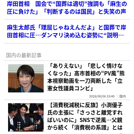
岸田首相 国会で“国葬は適切”強調も「麻生の
圧に負けた」「判断するのは国民」と失笑の声
麻生太郎氏「理屈じゃねえんだよ」と国葬で岸
田首相に圧…ダンマリ決め込む姿勢に“説明し
て”と批判噴出
国内の最新記事
「ありえない」「悲しく情けな
くなった」高市首相の“PV風”熊
本視察動画を一刀両断した「立
憲女性議員コンビ」
2026/08/06 19:40
国内
【消費税減税に反旗】小渕優子
氏の主張に「さっさと離党すれ
ばいいのに」SNSで逆風…父親
から続く「消費税の系譜」とは