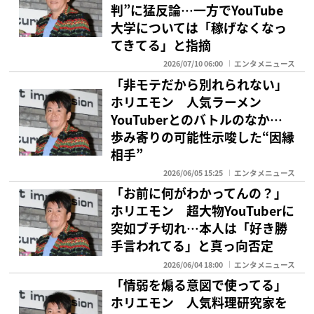
判”に猛反論…一方でYouTube
大学については「稼げなくなっ
てきてる」と指摘
2026/07/10 06:00
エンタメニュース
「非モテだから別れられない」
ホリエモン 人気ラーメン
YouTuberとのバトルのなか…
歩み寄りの可能性示唆した“因縁
相手”
2026/06/05 15:25
エンタメニュース
「お前に何がわかってんの？」
ホリエモン 超大物YouTuberに
突如ブチ切れ…本人は「好き勝
手言われてる」と真っ向否定
2026/06/04 18:00
エンタメニュース
「情弱を煽る意図で使ってる」
ホリエモン 人気料理研究家を