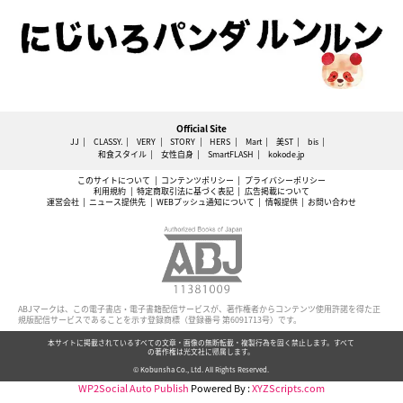
Official Site
JJ
CLASSY.
VERY
STORY
HERS
Mart
美ST
bis
和食スタイル
女性自身
SmartFLASH
kokode.jp
このサイトについて
コンテンツポリシー
プライバシーポリシー
利用規約
特定商取引法に基づく表記
広告掲載について
運営会社
ニュース提供先
WEBプッシュ通知について
情報提供
お問い合わせ
ABJマークは、この電子書店・電子書籍配信サービスが、著作権者からコンテンツ使用許諾を得た正
規版配信サービスであることを示す登録商標（登録番号 第6091713号）です。
本サイトに掲載されているすべての文章・画像の無断転載・複製行為を固く禁止します。すべて
の著作権は光文社に帰属します。
© Kobunsha Co., Ltd. All Rights Reserved.
WP2Social Auto Publish
Powered By :
XYZScripts.com