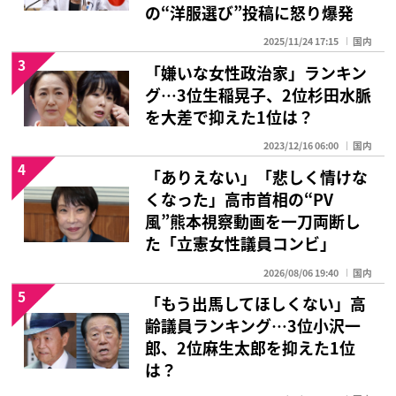
の“洋服選び”投稿に怒り爆発
2025/11/24 17:15
国内
3
「嫌いな女性政治家」ランキン
グ…3位生稲晃子、2位杉田水脈
を大差で抑えた1位は？
2023/12/16 06:00
国内
4
「ありえない」「悲しく情けな
くなった」高市首相の“PV
風”熊本視察動画を一刀両断し
た「立憲女性議員コンビ」
2026/08/06 19:40
国内
5
「もう出馬してほしくない」高
齢議員ランキング…3位小沢一
郎、2位麻生太郎を抑えた1位
は？