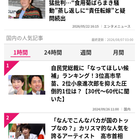
猛批判…“食用菊ばらまき騒
動”蒸し返しに“責任転嫁”と疑
問続出
2026/05/22 16:15
エンタメニュース
国内の人気記事
最終更新：2026/08/07 03:00
1時間
24時間
週間
月間
1
自民党総裁に「なってほしい候
補」ランキング！3位高市早
苗、2位小泉進次郎を抑えた圧
倒的1位は？【30代〜60代に聞
いた】
2024/09/26 11:00
国内
2
「なんでこんなバカが国のトッ
プなの？」カリスマ的な人気を
誇るアーティスト 高市首相