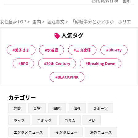
2023/10/25 11:00
国内
女性自身TOP
>
国内
>
堀江貴文
>
「砂糖半分とかアホか」ホリエモ
人気タグ
愛子さま
水谷豊
三山凌輝
Blu-ray
BPO
20th Century
Breaking Down
BLACKPINK
カテゴリー
芸能
皇室
国内
海外
スポーツ
ライフ
コミック
コラム
占い
エンタメニュース
インタビュー
海外ニュース