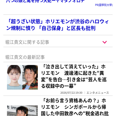
八つの頭と尾を持つ大蛇ーヤマタノオロチ
PR(國學院大學)
「超うざい状態」ホリエモンが渋谷のハロウィ
ン規制に憤り 「自己保身」と区長も批判
堀江貴文に関する記事
堀江貴文の最新記事
「泣き出して消えていった」ホ
リエモン 渡邊渚に起きた“異
変”を告白…引き金は“芸人を巡
る収録中の一幕”
2026/07/22 19:30
エンタメニュース
「お前ら言う資格あんの？」ホ
リエモン シンガポールから帰
国した中田敦彦への“税金逃れ批