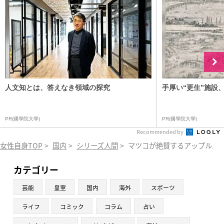
人文知とは、答えなき領域の探究
手厚い“更生”施設
PR(國學院大學)
PR(國學院大學)
Recommended by
女性自身TOP
>
国内
>
シリーズ人間
>
マツコが絶賛するアップルパ
カテゴリー
芸能
皇室
国内
海外
スポーツ
ライフ
コミック
コラム
占い