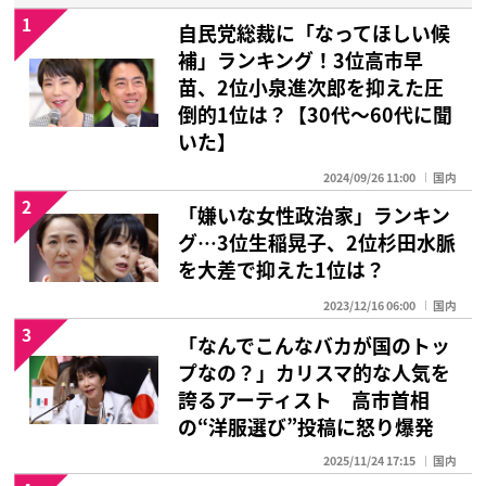
1
自民党総裁に「なってほしい候
補」ランキング！3位高市早
苗、2位小泉進次郎を抑えた圧
倒的1位は？【30代〜60代に聞
いた】
2024/09/26 11:00
国内
2
「嫌いな女性政治家」ランキン
グ…3位生稲晃子、2位杉田水脈
を大差で抑えた1位は？
2023/12/16 06:00
国内
3
「なんでこんなバカが国のトッ
プなの？」カリスマ的な人気を
誇るアーティスト 高市首相
の“洋服選び”投稿に怒り爆発
2025/11/24 17:15
国内