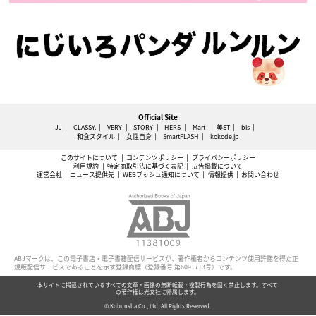
Official Site
JJ
CLASSY.
VERY
STORY
HERS
Mart
美ST
bis
和食スタイル
女性自身
SmartFLASH
kokode.jp
このサイトについて
コンテンツポリシー
プライバシーポリシー
利用規約
特定商取引法に基づく表記
広告掲載について
運営会社
ニュース提供先
WEBプッシュ通知について
情報提供
お問い合わせ
ABJマークは、この電子書店・電子書籍配信サービスが、著作権者からコンテンツ使用許諾を得た正
規版配信サービスであることを示す登録商標（登録番号 第6091713号）です。
本サイトに掲載されているすべての文章・画像の無断転載・複製行為を固く禁止します。すべて
の著作権は光文社に帰属します。
© Kobunsha Co., Ltd. All Rights Reserved.