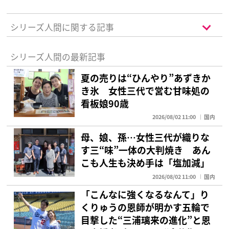
シリーズ人間に関する記事
シリーズ人間の最新記事
夏の売りは“ひんやり”あずきか
き氷 女性三代で営む甘味処の
看板娘90歳
2026/08/02 11:00
国内
母、娘、孫…女性三代が織りな
す三“味”一体の大判焼き あん
こも人生も決め手は「塩加減」
2026/08/02 11:00
国内
「こんなに強くなるなんて」り
くりゅうの恩師が明かす五輪で
目撃した“三浦璃来の進化”と恩