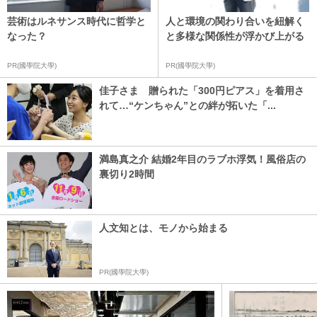
芸術はルネサンス時代に哲学と
人と環境の関わり合いを紐解く
なった？
と多様な関係性が浮かび上がる
PR(國學院大學)
PR(國學院大學)
佳子さま 贈られた「300円ピアス」を着用さ
れて…“ケンちゃん”との絆が拓いた「...
満島真之介 結婚2年目のラブホ浮気！風俗店の
裏切り2時間
人文知とは、モノから始まる
PR(國學院大學)