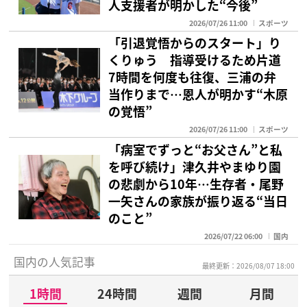
人支援者が明かした“今後”
2026/07/26 11:00
スポーツ
「引退覚悟からのスタート」り
くりゅう 指導受けるため片道
7時間を何度も往復、三浦の弁
当作りまで…恩人が明かす“木原
の覚悟”
2026/07/26 11:00
スポーツ
「病室でずっと“お父さん”と私
を呼び続け」津久井やまゆり園
の悲劇から10年…生存者・尾野
一矢さんの家族が振り返る“当日
のこと”
2026/07/22 06:00
国内
国内の人気記事
最終更新：2026/08/07 18:00
1時間
24時間
週間
月間